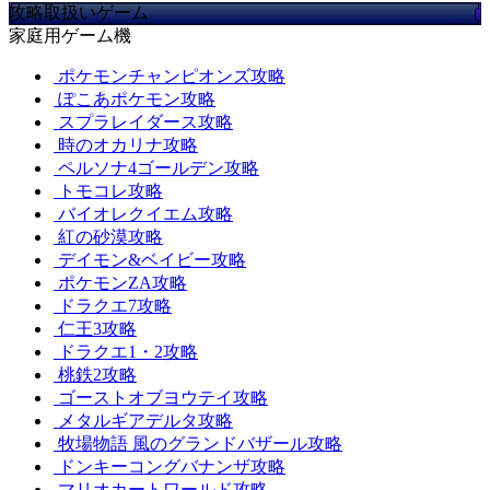
攻略取扱いゲーム
家庭用ゲーム機
ポケモンチャンピオンズ攻略
ぽこあポケモン攻略
スプラレイダース攻略
時のオカリナ攻略
ペルソナ4ゴールデン攻略
トモコレ攻略
バイオレクイエム攻略
紅の砂漠攻略
デイモン&ベイビー攻略
ポケモンZA攻略
ドラクエ7攻略
仁王3攻略
ドラクエ1・2攻略
桃鉄2攻略
ゴーストオブヨウテイ攻略
メタルギアデルタ攻略
牧場物語 風のグランドバザール攻略
ドンキーコングバナンザ攻略
マリオカートワールド攻略