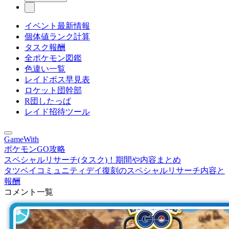
イベント最新情報
個体値ランク計算
タスク報酬
全ポケモン図鑑
色違い一覧
レイドボス早見表
ロケット団幹部
R団したっぱ
レイド招待ツール
GameWith
ポケモンGO攻略
スペシャルリサーチ(タスク)！期間や内容まとめ
タツベイコミュニティデイ復刻のスペシャルリサーチ内容と
報酬
コメント一覧