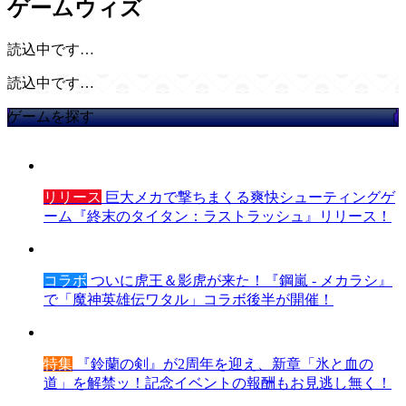
ゲームウィズ
読込中です…
読込中です…
ゲームを探す
リリース
巨大メカで撃ちまくる爽快シューティングゲ
ーム『終末のタイタン：ラストラッシュ』リリース！
コラボ
ついに虎王＆影虎が来た！『鋼嵐 - メカラシ』
で「魔神英雄伝ワタル」コラボ後半が開催！
特集
『鈴蘭の剣』が2周年を迎え、新章「氷と血の
道」を解禁ッ！記念イベントの報酬もお見逃し無く！