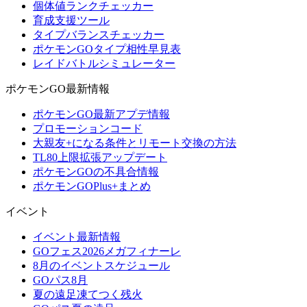
個体値ランクチェッカー
育成支援ツール
タイプバランスチェッカー
ポケモンGOタイプ相性早見表
レイドバトルシミュレーター
ポケモンGO最新情報
ポケモンGO最新アプデ情報
プロモーションコード
大親友+になる条件とリモート交換の方法
TL80上限拡張アップデート
ポケモンGOの不具合情報
ポケモンGOPlus+まとめ
イベント
イベント最新情報
GOフェス2026メガフィナーレ
8月のイベントスケジュール
GOパス8月
夏の遠足凍てつく残火