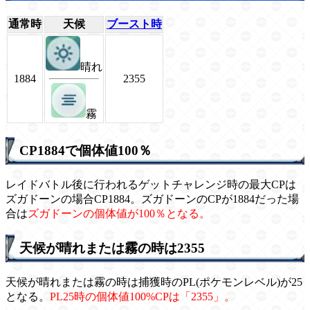
通常時
天候
ブースト時
晴れ
1884
2355
霧
CP1884で個体値100％
レイドバトル後に行われるゲットチャレンジ時の最大CPは
ズガドーンの場合CP1884。ズガドーンのCPが1884だった場
合は
ズガドーンの個体値が100％となる。
天候が晴れまたは霧の時は2355
天候が晴れまたは霧の時は捕獲時のPL(ポケモンレベル)が25
となる。
PL25時の個体値100%CPは「2355」。