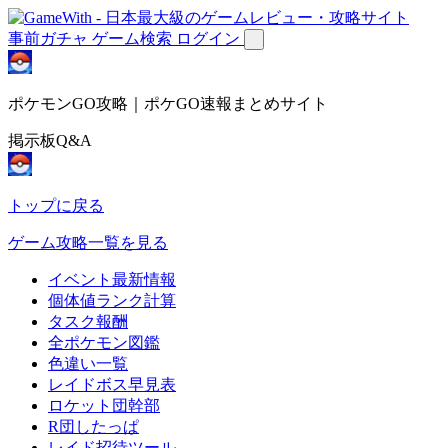
事前ガチャ
ゲーム検索
ログイン
ポケモンGO攻略｜ポケGO速報まとめサイト
掲示板Q&A
トップに戻る
ゲーム攻略一覧を見る
イベント最新情報
個体値ランク計算
タスク報酬
全ポケモン図鑑
色違い一覧
レイドボス早見表
ロケット団幹部
R団したっぱ
レイド招待ツール