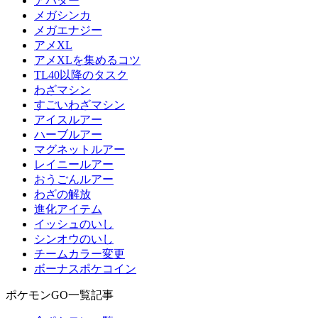
アバター
メガシンカ
メガエナジー
アメXL
アメXLを集めるコツ
TL40以降のタスク
わざマシン
すごいわざマシン
アイスルアー
ハーブルアー
マグネットルアー
レイニールアー
おうごんルアー
わざの解放
進化アイテム
イッシュのいし
シンオウのいし
チームカラー変更
ボーナスポケコイン
ポケモンGO一覧記事