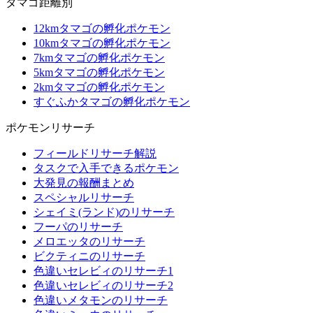
タマゴ距離別
12kmタマゴの孵化ポケモン
10kmタマゴの孵化ポケモン
7kmタマゴの孵化ポケモン
5kmタマゴの孵化ポケモン
2kmタマゴの孵化ポケモン
すぐふかタマゴの孵化ポケモン
ポケモンリサーチ
フィールドリサーチ解説
タスクで入手できるポケモン
大発見の報酬まとめ
スペシャルリサーチ
シェイミ(ランド)のリサーチ
フーパのリサーチ
メロエッタのリサーチ
ビクティニのリサーチ
色違いセレビィのリサーチ1
色違いセレビィのリサーチ2
色違いメタモンのリサーチ