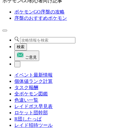
ポケモンGO初心者向け記事
ポケモンGO序盤の攻略
序盤のおすすめポケモン
検索
ご意見
イベント最新情報
個体値ランク計算
タスク報酬
全ポケモン図鑑
色違い一覧
レイドボス早見表
ロケット団幹部
R団したっぱ
レイド招待ツール