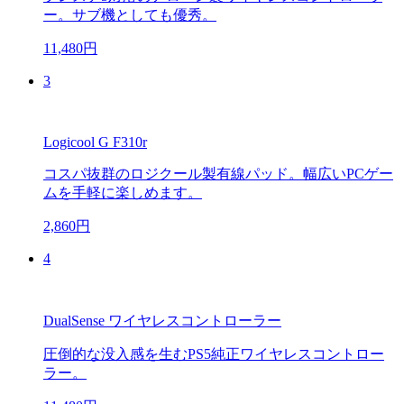
ー。サブ機としても優秀。
11,480円
3
Logicool G F310r
コスパ抜群のロジクール製有線パッド。幅広いPCゲー
ムを手軽に楽しめます。
2,860円
4
DualSense ワイヤレスコントローラー
圧倒的な没入感を生むPS5純正ワイヤレスコントロー
ラー。