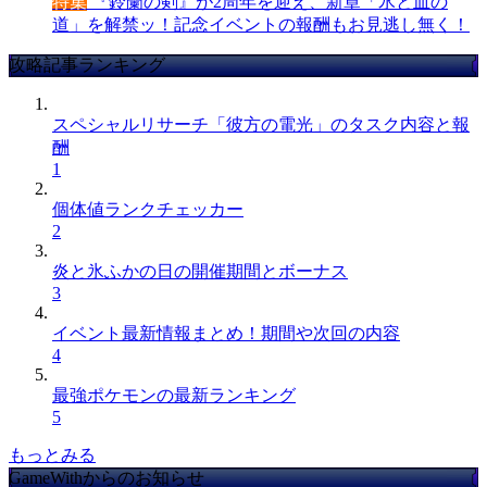
特集
『鈴蘭の剣』が2周年を迎え、新章「氷と血の
道」を解禁ッ！記念イベントの報酬もお見逃し無く！
攻略記事ランキング
スペシャルリサーチ「彼方の電光」のタスク内容と報
酬
1
個体値ランクチェッカー
2
炎と氷ふかの日の開催期間とボーナス
3
イベント最新情報まとめ！期間や次回の内容
4
最強ポケモンの最新ランキング
5
もっとみる
GameWithからのお知らせ