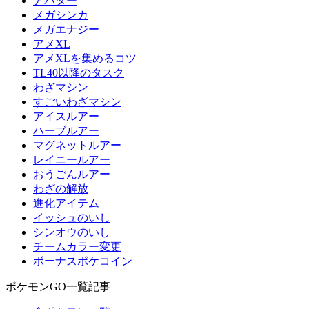
アバター
メガシンカ
メガエナジー
アメXL
アメXLを集めるコツ
TL40以降のタスク
わざマシン
すごいわざマシン
アイスルアー
ハーブルアー
マグネットルアー
レイニールアー
おうごんルアー
わざの解放
進化アイテム
イッシュのいし
シンオウのいし
チームカラー変更
ボーナスポケコイン
ポケモンGO一覧記事