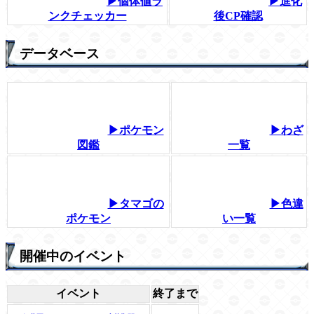
▶個体値ラ
▶進化
ンクチェッカー
後CP確認
データベース
▶ポケモン
▶わざ
図鑑
一覧
▶タマゴの
▶色違
ポケモン
い一覧
開催中のイベント
イベント
終了まで