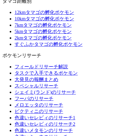
タマゴ距離別
12kmタマゴの孵化ポケモン
10kmタマゴの孵化ポケモン
7kmタマゴの孵化ポケモン
5kmタマゴの孵化ポケモン
2kmタマゴの孵化ポケモン
すぐふかタマゴの孵化ポケモン
ポケモンリサーチ
フィールドリサーチ解説
タスクで入手できるポケモン
大発見の報酬まとめ
スペシャルリサーチ
シェイミ(ランド)のリサーチ
フーパのリサーチ
メロエッタのリサーチ
ビクティニのリサーチ
色違いセレビィのリサーチ1
色違いセレビィのリサーチ2
色違いメタモンのリサーチ