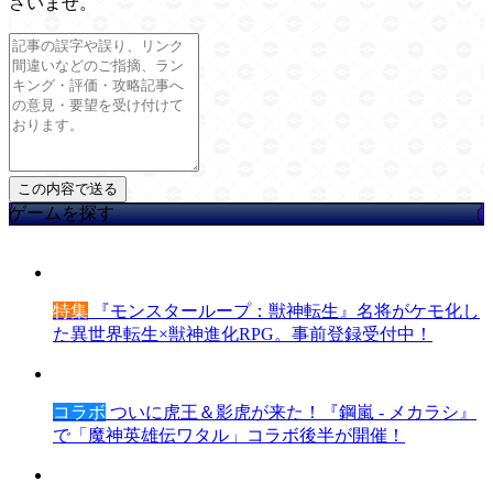
さいませ。
ゲームを探す
特集
『モンスターループ：獣神転生』名将がケモ化し
た異世界転生×獣神進化RPG。事前登録受付中！
コラボ
ついに虎王＆影虎が来た！『鋼嵐 - メカラシ』
で「魔神英雄伝ワタル」コラボ後半が開催！