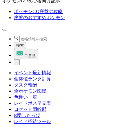
ポケモンGO初心者向け記事
ポケモンGO序盤の攻略
序盤のおすすめポケモン
検索
ご意見
イベント最新情報
個体値ランク計算
タスク報酬
全ポケモン図鑑
色違い一覧
レイドボス早見表
ロケット団幹部
R団したっぱ
レイド招待ツール