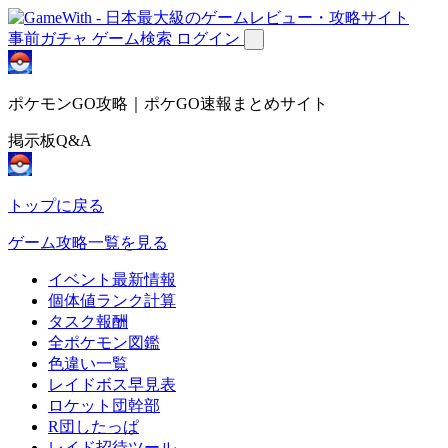
事前ガチャ
ゲーム検索
ログイン
ポケモンGO攻略｜ポケGO速報まとめサイト
掲示板Q&A
トップに戻る
ゲーム攻略一覧を見る
イベント最新情報
個体値ランク計算
タスク報酬
全ポケモン図鑑
色違い一覧
レイドボス早見表
ロケット団幹部
R団したっぱ
レイド招待ツール