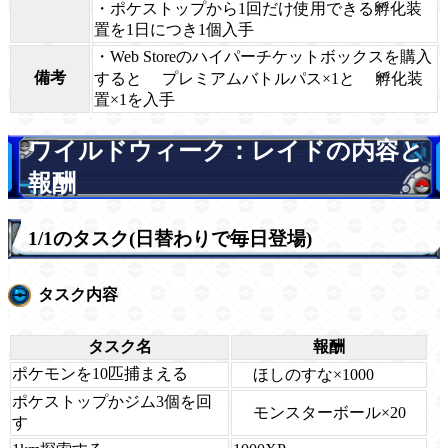
・ポケストップから1回だけ使用できる孵化装
置を1日につき1個入手
・Web Storeのハイパーチケットボックスを購入
備考
すると
プレミアムバトルパス×1と
孵化装
置×1を入手
ワイルドウィーク：レイドの内容と
報酬
1/1のタスク(日替わりで毎日登場)
タスク内容
タスク名
報酬
ポケモンを10匹捕まえる
ほしのすな×1000
ポケストップかジム3個を回
モンスターボール×20
す