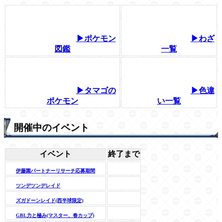
▶ポケモン
▶わざ
図鑑
一覧
▶タマゴの
▶色違
ポケモン
い一覧
開催中のイベント
イベント
終了まで
伊藤園パートナーリサーチ応募期間
ツンデツンデレイド
ズガドーンレイド(西半球限定)
GBL力と極み(マスター、春カップ)