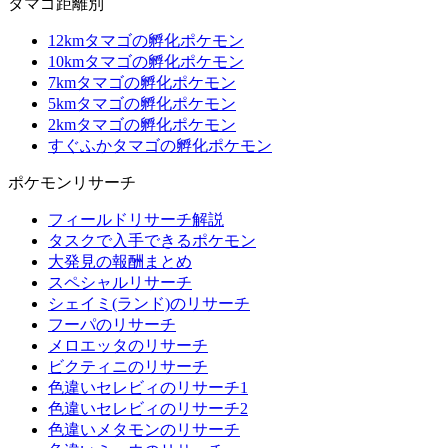
タマゴ距離別
12kmタマゴの孵化ポケモン
10kmタマゴの孵化ポケモン
7kmタマゴの孵化ポケモン
5kmタマゴの孵化ポケモン
2kmタマゴの孵化ポケモン
すぐふかタマゴの孵化ポケモン
ポケモンリサーチ
フィールドリサーチ解説
タスクで入手できるポケモン
大発見の報酬まとめ
スペシャルリサーチ
シェイミ(ランド)のリサーチ
フーパのリサーチ
メロエッタのリサーチ
ビクティニのリサーチ
色違いセレビィのリサーチ1
色違いセレビィのリサーチ2
色違いメタモンのリサーチ