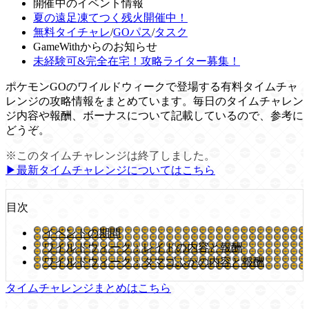
開催中のイベント情報
夏の遠足凍てつく残火開催中！
無料タイチャレ
/
GOパス
/
タスク
GameWithからのお知らせ
未経験可&完全在宅！攻略ライター募集！
ポケモンGOのワイルドウィークで登場する有料タイムチャ
レンジの攻略情報をまとめています。毎日のタイムチャレン
ジ内容や報酬、ボーナスについて記載しているので、参考に
どうぞ。
※このタイムチャレンジは終了しました。
▶︎最新タイムチャレンジについてはこちら
目次
イベントの期間
ワイルドウィーク：レイドの内容と報酬
ワイルドウィーク：タマゴふかの内容と報酬
タイムチャレンジまとめはこちら