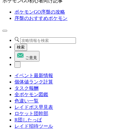
ポケモンGO初心者向け記事
ポケモンGO序盤の攻略
序盤のおすすめポケモン
検索
ご意見
イベント最新情報
個体値ランク計算
タスク報酬
全ポケモン図鑑
色違い一覧
レイドボス早見表
ロケット団幹部
R団したっぱ
レイド招待ツール