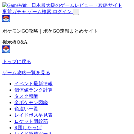
事前ガチャ
ゲーム検索
ログイン
ポケモンGO攻略｜ポケGO速報まとめサイト
掲示板Q&A
トップに戻る
ゲーム攻略一覧を見る
イベント最新情報
個体値ランク計算
タスク報酬
全ポケモン図鑑
色違い一覧
レイドボス早見表
ロケット団幹部
R団したっぱ
レイド招待ツール