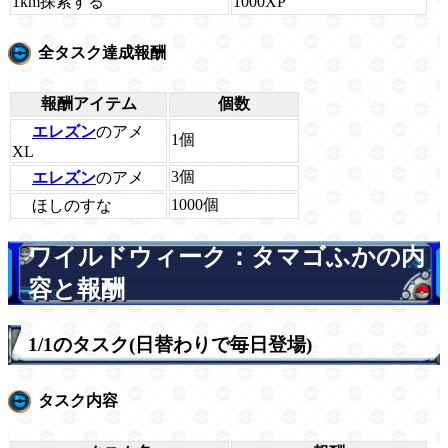
1km探索する
1000XP
全タスク達成報酬
報酬アイテム
個数
エレズン
のアメ
1個
XL
3個
エレズン
のアメ
1000個
ほしのすな
ワイルドウィーク：タマゴふかの内
容と報酬
1/1のタスク(日替わりで毎日登場)
タスク内容