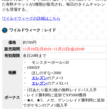
た有料チケットが2種類が販売され、毎日のタイムチャレン
ジも登場する。
ワイルドウィークの詳細はこちら
ワイルドウィーク：レイド
価格
約700円
販売期間
11月18日(月)0:01~11月22日(金)20:00
有効期限
各日20時まで
・
モンスターボール×20
・1000XP
報酬
・
ほしのすな×2000
・
エレズン
のアメ×3
・
エレズン
のアメXL×1
・1日あたり最大2枚の無料レイドパス入手
・レイド勝利時に追加でXP5000獲得
ボーナス
・★4、★5、メガ、ゲンシレイド勝利時に追加
でポケモンのアメ1個入手