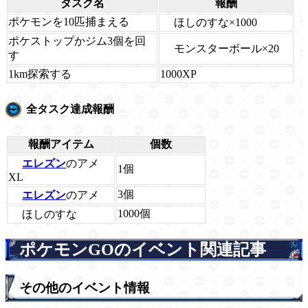
タスク名
報酬
ポケモンを10匹捕まえる
ほしのすな×1000
ポケストップかジム3個を回
モンスターボール×20
す
1km探索する
1000XP
全タスク達成報酬
報酬アイテム
個数
エレズン
のアメ
1個
XL
3個
エレズン
のアメ
1000個
ほしのすな
ポケモンGOのイベント関連記事
その他のイベント情報