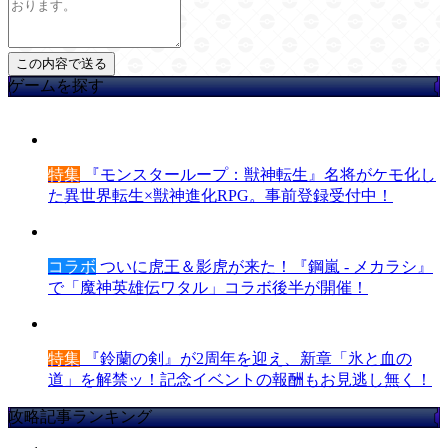
ゲームを探す
特集
『モンスターループ：獣神転生』名将がケモ化し
た異世界転生×獣神進化RPG。事前登録受付中！
コラボ
ついに虎王＆影虎が来た！『鋼嵐 - メカラシ』
で「魔神英雄伝ワタル」コラボ後半が開催！
特集
『鈴蘭の剣』が2周年を迎え、新章「氷と血の
道」を解禁ッ！記念イベントの報酬もお見逃し無く！
攻略記事ランキング