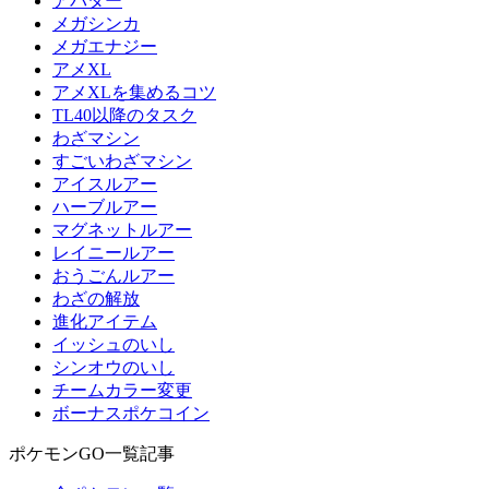
アバター
メガシンカ
メガエナジー
アメXL
アメXLを集めるコツ
TL40以降のタスク
わざマシン
すごいわざマシン
アイスルアー
ハーブルアー
マグネットルアー
レイニールアー
おうごんルアー
わざの解放
進化アイテム
イッシュのいし
シンオウのいし
チームカラー変更
ボーナスポケコイン
ポケモンGO一覧記事