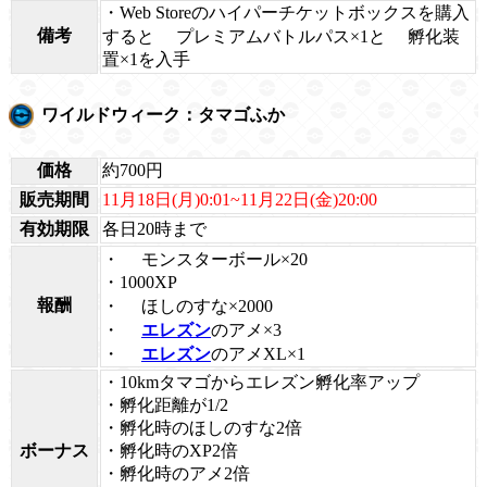
・Web Storeのハイパーチケットボックスを購入
備考
すると
プレミアムバトルパス×1と
孵化装
置×1を入手
ワイルドウィーク：タマゴふか
価格
約700円
販売期間
11月18日(月)0:01~11月22日(金)20:00
有効期限
各日20時まで
・
モンスターボール×20
・1000XP
報酬
・
ほしのすな×2000
・
エレズン
のアメ×3
・
エレズン
のアメXL×1
・10kmタマゴからエレズン孵化率アップ
・孵化距離が1/2
・孵化時のほしのすな2倍
ボーナス
・孵化時のXP2倍
・孵化時のアメ2倍