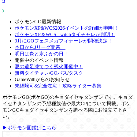
0
ポケモンGO最新情報
ポケモンXP&WCS2026イベントの詳細が判明！
ポケモンXP＆WCS Twitchタイチャレが判明！
9月にGOフェスメガフィナーレが開催決定！
本日からJリーグ開幕！
明日は炎と氷ふかの日！
開催中のイベント情報
夏の遠足凍てつく残火開催中！
無料タイチャレ
/
GOパス
/
タスク
GameWithからのお知らせ
未経験可&完全在宅！攻略ライター募集！
ポケモンGO(ポケGO)のキョダイセキタンザンです。キョダ
イセキタンザンの予想種族値や最大CPについて掲載。ポケ
モンGOキョダイセキタンザンを調べる際にお役立て下さ
い。
▶ポケモン図鑑はこちら