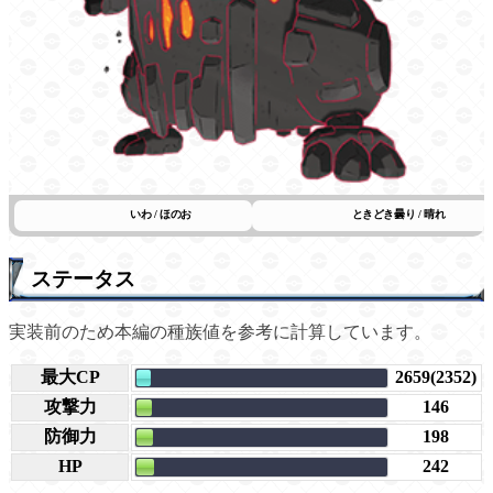
いわ / ほのお
ときどき曇り / 晴れ
ステータス
実装前のため本編の種族値を参考に計算しています。
最大CP
2659(2352)
攻撃力
146
防御力
198
HP
242