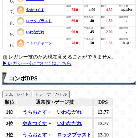
やきつくす
24.0
4.00
4.80
5(2.5秒)
ロックブラスト
60.0
40
1.50
-
いわなだれ
90.0
45
2.00
-
ニトロチャージ
78.0
50
1.56
自:攻↑
レガシー技のため現在覚えることができません。
▶レガシー技についてはこちら
コンボDPS
ジム・レイド
トレーナーバトル
順位
通常技 / ゲージ技
DPS
1位
うちおとす
+
いわなだれ
13.77
2位
やきつくす
+
いわなだれ
13.77
3位
うちおとす
+
ロックブラスト
13.10