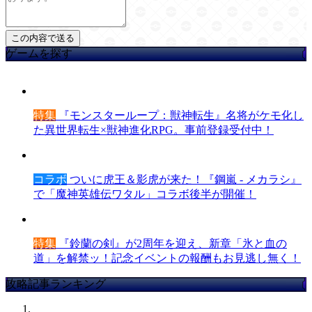
ゲームを探す
特集
『モンスターループ：獣神転生』名将がケモ化し
た異世界転生×獣神進化RPG。事前登録受付中！
コラボ
ついに虎王＆影虎が来た！『鋼嵐 - メカラシ』
で「魔神英雄伝ワタル」コラボ後半が開催！
特集
『鈴蘭の剣』が2周年を迎え、新章「氷と血の
道」を解禁ッ！記念イベントの報酬もお見逃し無く！
攻略記事ランキング