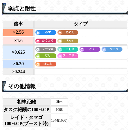
弱点と耐性
倍率
タイプ
×2.56
×1.6
×0.625
×0.39
×0.244
その他情報
相棒距離
3km
タスク報酬の100%CP
1008
レイド・タマゴ
1344(1680)
100%CP(ブースト時)