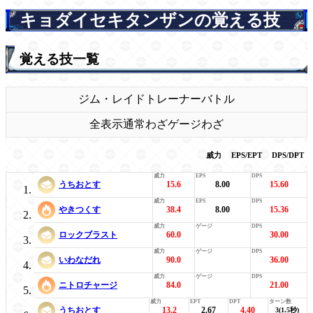
キョダイセキタンザンの覚える技
覚える技一覧
ジム・レイド
トレーナーバトル
全表示
通常わざ
ゲージわざ
威力
EPS/EPT
DPS/DPT
うちおとす
15.6
8.00
15.60
やきつくす
38.4
8.00
15.36
ロックブラスト
60.0
30.00
いわなだれ
90.0
36.00
ニトロチャージ
84.0
21.00
うちおとす
13.2
2.67
4.40
3(1.5秒)