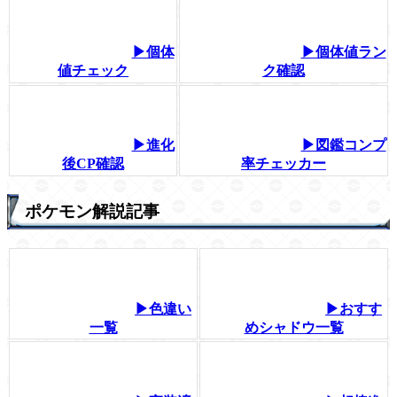
▶個体
▶個体値ラン
値チェック
ク確認
▶進化
▶図鑑コンプ
後CP確認
率チェッカー
ポケモン解説記事
▶色違い
▶おすす
一覧
めシャドウ一覧