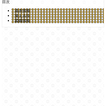
目次
基本情報
覚える技
図鑑情報