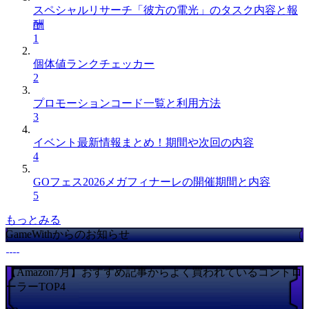
スペシャルリサーチ「彼方の電光」のタスク内容と報
酬
1
個体値ランクチェッカー
2
プロモーションコード一覧と利用方法
3
イベント最新情報まとめ！期間や次回の内容
4
GOフェス2026メガフィナーレの開催期間と内容
5
もっとみる
GameWithからのお知らせ
【Amazon7月】おすすめ記事からよく買われているコントロ
ーラーTOP4