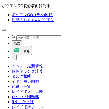
ポケモンGO初心者向け記事
ポケモンGO序盤の攻略
序盤のおすすめポケモン
検索
ご意見
イベント最新情報
個体値ランク計算
タスク報酬
全ポケモン図鑑
色違い一覧
レイドボス早見表
ロケット団幹部
R団したっぱ
レイド招待ツール