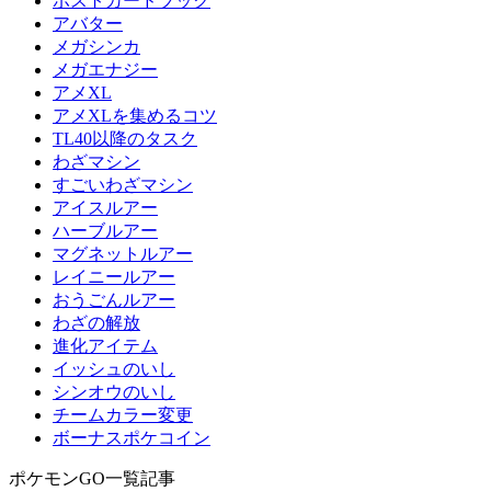
ポストカードブック
アバター
メガシンカ
メガエナジー
アメXL
アメXLを集めるコツ
TL40以降のタスク
わざマシン
すごいわざマシン
アイスルアー
ハーブルアー
マグネットルアー
レイニールアー
おうごんルアー
わざの解放
進化アイテム
イッシュのいし
シンオウのいし
チームカラー変更
ボーナスポケコイン
ポケモンGO一覧記事