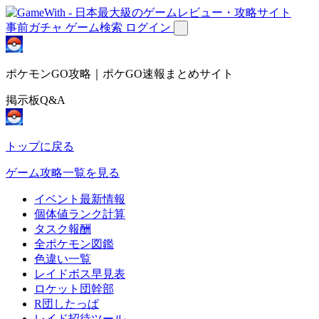
事前ガチャ
ゲーム検索
ログイン
ポケモンGO攻略｜ポケGO速報まとめサイト
掲示板Q&A
トップに戻る
ゲーム攻略一覧を見る
イベント最新情報
個体値ランク計算
タスク報酬
全ポケモン図鑑
色違い一覧
レイドボス早見表
ロケット団幹部
R団したっぱ
レイド招待ツール