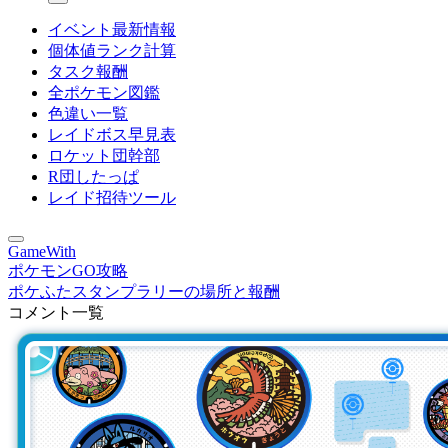
イベント最新情報
個体値ランク計算
タスク報酬
全ポケモン図鑑
色違い一覧
レイドボス早見表
ロケット団幹部
R団したっぱ
レイド招待ツール
GameWith
ポケモンGO攻略
ポケふたスタンプラリーの場所と報酬
コメント一覧