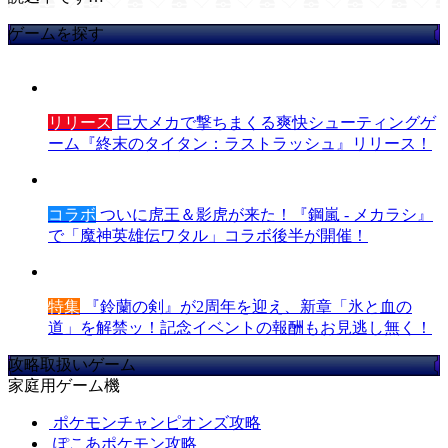
ゲームを探す
リリース
巨大メカで撃ちまくる爽快シューティングゲ
ーム『終末のタイタン：ラストラッシュ』リリース！
コラボ
ついに虎王＆影虎が来た！『鋼嵐 - メカラシ』
で「魔神英雄伝ワタル」コラボ後半が開催！
特集
『鈴蘭の剣』が2周年を迎え、新章「氷と血の
道」を解禁ッ！記念イベントの報酬もお見逃し無く！
攻略取扱いゲーム
家庭用ゲーム機
ポケモンチャンピオンズ攻略
ぽこあポケモン攻略