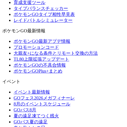
育成支援ツール
タイプバランスチェッカー
ポケモンGOタイプ相性早見表
レイドバトルシミュレーター
ポケモンGO最新情報
ポケモンGO最新アプデ情報
プロモーションコード
大親友+になる条件とリモート交換の方法
TL80上限拡張アップデート
ポケモンGOの不具合情報
ポケモンGOPlus+まとめ
イベント
イベント最新情報
GOフェス2026メガフィナーレ
8月のイベントスケジュール
GOパス8月
夏の遠足凍てつく残火
GOパス夏の遠足