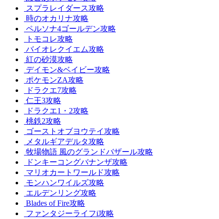
スプラレイダース攻略
時のオカリナ攻略
ペルソナ4ゴールデン攻略
トモコレ攻略
バイオレクイエム攻略
紅の砂漠攻略
デイモン&ベイビー攻略
ポケモンZA攻略
ドラクエ7攻略
仁王3攻略
ドラクエ1・2攻略
桃鉄2攻略
ゴーストオブヨウテイ攻略
メタルギアデルタ攻略
牧場物語 風のグランドバザール攻略
ドンキーコングバナンザ攻略
マリオカートワールド攻略
モンハンワイルズ攻略
エルデンリング攻略
Blades of Fire攻略
ファンタジーライフi攻略