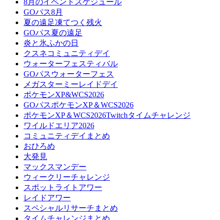
8月のイベントスケジュール
GOパス8月
夏の遠足凍てつく残火
GOパス夏の遠足
炎と氷ふかの日
クスネコミュニティデイ
ウォーターフェスティバル
GOパスウォーターフェス
メガスターミーレイドデイ
ポケモンXP&WCS2026
GOパスポケモンXP＆WCS2026
ポケモンXP＆WCS2026Twitchタイムチャレンジ
ワイルドエリア2026
コミュニティデイまとめ
おひろめ
大発見
マックスマンデー
ウィークリーチャレンジ
スポットライトアワー
レイドアワー
スペシャルリサーチまとめ
タイムチャレンジまとめ