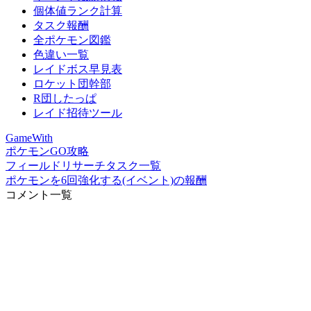
個体値ランク計算
タスク報酬
全ポケモン図鑑
色違い一覧
レイドボス早見表
ロケット団幹部
R団したっぱ
レイド招待ツール
GameWith
ポケモンGO攻略
フィールドリサーチタスク一覧
ポケモンを6回強化する(イベント)の報酬
コメント一覧