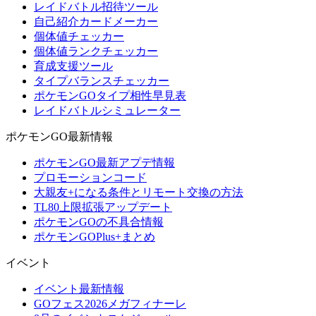
レイドバトル招待ツール
自己紹介カードメーカー
個体値チェッカー
個体値ランクチェッカー
育成支援ツール
タイプバランスチェッカー
ポケモンGOタイプ相性早見表
レイドバトルシミュレーター
ポケモンGO最新情報
ポケモンGO最新アプデ情報
プロモーションコード
大親友+になる条件とリモート交換の方法
TL80上限拡張アップデート
ポケモンGOの不具合情報
ポケモンGOPlus+まとめ
イベント
イベント最新情報
GOフェス2026メガフィナーレ