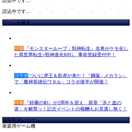
読込中です…
読込中です…
ゲームを探す
特集
『モンスターループ：獣神転生』名将がケモ化し
た異世界転生×獣神進化RPG。事前登録受付中！
コラボ
ついに虎王＆影虎が来た！『鋼嵐 - メカラシ』
で「魔神英雄伝ワタル」コラボ後半が開催！
特集
『鈴蘭の剣』が2周年を迎え、新章「氷と血の
道」を解禁ッ！記念イベントの報酬もお見逃し無く！
攻略取扱いゲーム
家庭用ゲーム機