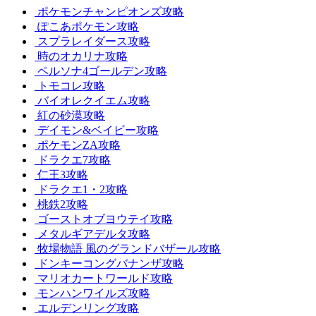
ポケモンチャンピオンズ攻略
ぽこあポケモン攻略
スプラレイダース攻略
時のオカリナ攻略
ペルソナ4ゴールデン攻略
トモコレ攻略
バイオレクイエム攻略
紅の砂漠攻略
デイモン&ベイビー攻略
ポケモンZA攻略
ドラクエ7攻略
仁王3攻略
ドラクエ1・2攻略
桃鉄2攻略
ゴーストオブヨウテイ攻略
メタルギアデルタ攻略
牧場物語 風のグランドバザール攻略
ドンキーコングバナンザ攻略
マリオカートワールド攻略
モンハンワイルズ攻略
エルデンリング攻略