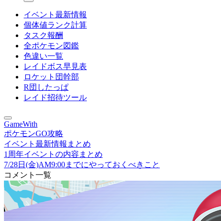
イベント最新情報
個体値ランク計算
タスク報酬
全ポケモン図鑑
色違い一覧
レイドボス早見表
ロケット団幹部
R団したっぱ
レイド招待ツール
GameWith
ポケモンGO攻略
イベント最新情報まとめ
1周年イベントの内容まとめ
7/28日(金)AM9:00までにやっておくべきこと
コメント一覧