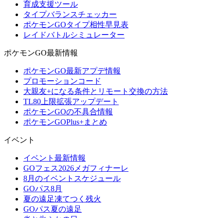
育成支援ツール
タイプバランスチェッカー
ポケモンGOタイプ相性早見表
レイドバトルシミュレーター
ポケモンGO最新情報
ポケモンGO最新アプデ情報
プロモーションコード
大親友+になる条件とリモート交換の方法
TL80上限拡張アップデート
ポケモンGOの不具合情報
ポケモンGOPlus+まとめ
イベント
イベント最新情報
GOフェス2026メガフィナーレ
8月のイベントスケジュール
GOパス8月
夏の遠足凍てつく残火
GOパス夏の遠足