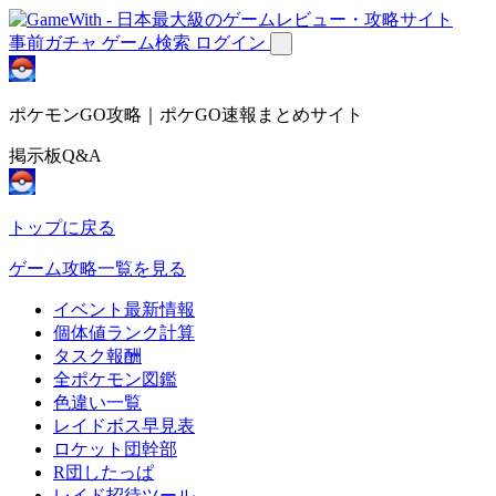
事前ガチャ
ゲーム検索
ログイン
ポケモンGO攻略｜ポケGO速報まとめサイト
掲示板Q&A
トップに戻る
ゲーム攻略一覧を見る
イベント最新情報
個体値ランク計算
タスク報酬
全ポケモン図鑑
色違い一覧
レイドボス早見表
ロケット団幹部
R団したっぱ
レイド招待ツール