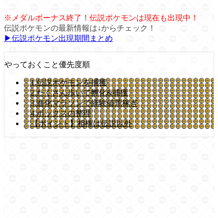
※メダルボーナス終了！伝説ポケモンは現在も出現中！
伝説ポケモンの最新情報は↓からチェック！
▶伝説ポケモン出現期間まとめ
やっておくこと優先度順
1.伝説ポケモンを捕獲
2.たくさん歩いて孵化&捕獲
3.進化マラソンで経験値荒稼ぎ
4.ボックスの整理
【ポイント】相棒は伝説以外