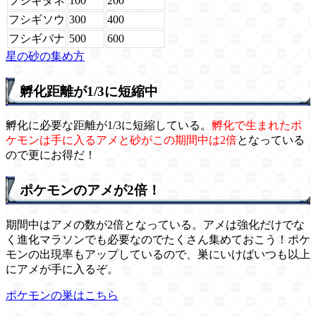
フシギダネ
100
200
フシギソウ
300
400
フシギバナ
500
600
星の砂の集め方
孵化距離が1/3に短縮中
孵化に必要な距離が1/3に短縮している。
孵化で生まれたポ
ケモンは手に入るアメと砂がこの期間中は2倍
となっている
ので更にお得だ！
ポケモンのアメが2倍！
期間中はアメの数が2倍となっている。アメは強化だけでな
く進化マラソンでも必要なのでたくさん集めておこう！ポケ
モンの出現率もアップしているので、巣にいけばいつも以上
にアメが手に入るぞ。
ポケモンの巣はこちら