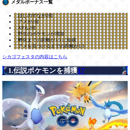
メダルボーナス一覧
ほしのすなが2倍
アメが2倍
XPも2倍
野生のポケモンが増加
孵化までの距離が1/3 に短縮
アメを見つけるまでの距離が1/3
シカゴフェスタの内容はこちら
1.伝説ポケモンを捕獲
17