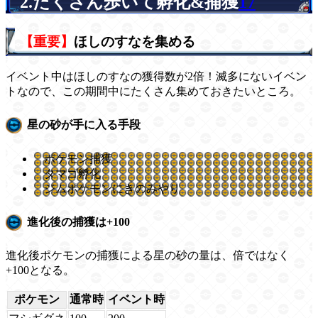
2.たくさん歩いて孵化&捕獲
17
【重要】
ほしのすなを集める
イベント中はほしのすなの獲得数が2倍！滅多にないイベン
トなので、この期間中にたくさん集めておきたいところ。
星の砂が手に入る手段
ポケモン捕獲
タマゴ孵化
ジムポケモンにきのみやり
進化後の捕獲は+100
進化後ポケモンの捕獲による星の砂の量は、倍ではなく
+100となる。
ポケモン
通常時
イベント時