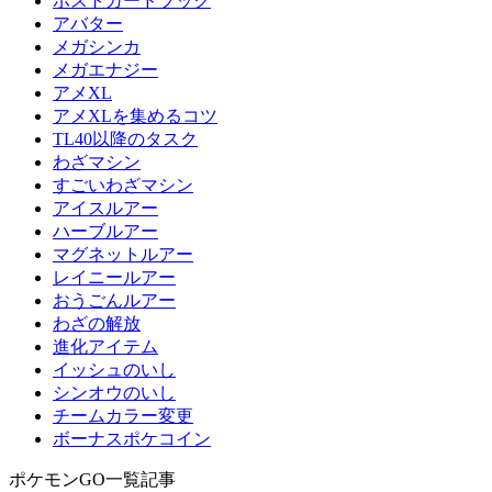
ポストカードブック
アバター
メガシンカ
メガエナジー
アメXL
アメXLを集めるコツ
TL40以降のタスク
わざマシン
すごいわざマシン
アイスルアー
ハーブルアー
マグネットルアー
レイニールアー
おうごんルアー
わざの解放
進化アイテム
イッシュのいし
シンオウのいし
チームカラー変更
ボーナスポケコイン
ポケモンGO一覧記事