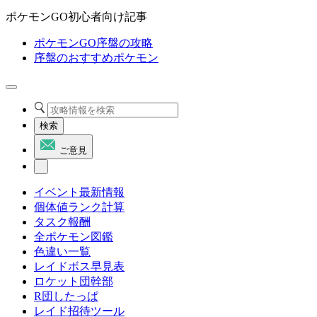
ポケモンGO初心者向け記事
ポケモンGO序盤の攻略
序盤のおすすめポケモン
検索
ご意見
イベント最新情報
個体値ランク計算
タスク報酬
全ポケモン図鑑
色違い一覧
レイドボス早見表
ロケット団幹部
R団したっぱ
レイド招待ツール