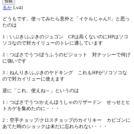
投稿
るか
Lv41
どうもです。使ってみたら意外と「イケルじゃん!!」と思っ
たのは
1：いぶき/ふぶきのジュゴン CPは高くないのにHPはソコ
ソコなので対カイリューのトレに適しています
2：つばさでうつ/ぼうふうのピジョット 対ナッシーで何げ
に強いです
3：ねんりき/ふぶきのヤドキング これもHPがソコソコな
ので対カイリューに使えます
逆に「これ、使えね～」というのは
1：つばさでうつ/かえんほうしゃのリザードン せっせとヒ
トカゲを集めたのに・・・
2：空手チョップ/クロスチョップのカイリキー カビゴンに
あてた時のショックは未だに忘れられない・・・