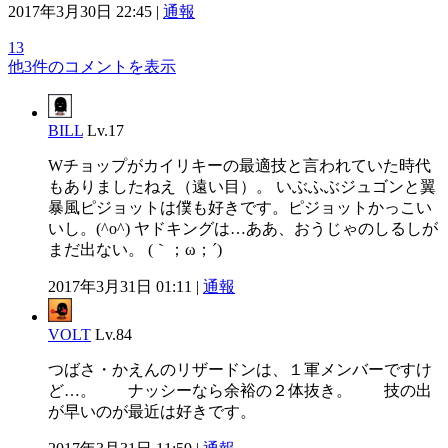
2017年3月30日 22:45 |
通報
13
他3件のコメントを表示
BILL
Lv.17
Wチョップがカイリキーの最適技と言われていた時代
もありましたねえ（遠い目）。 いぶふぶジュゴンと翼
暴風ピジョットは僕も好きです。ピジョットかっこい
いし。(^o^) ヤドキングは…ああ、おうじゃのしるしが
まだ出ない。 (｀；ω；´)
2017年3月31日 01:11 |
通報
VOLT
Lv.84
つばさ・かえんのリザードンは、１軍メンバーですけ
ど…。 ナッシーなら余裕の２体抜き。 技の出
が早いのが最近は好きです。