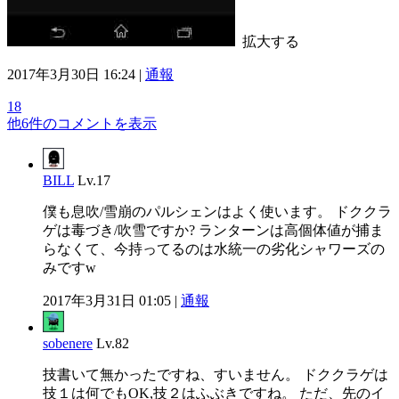
拡大する
2017年3月30日 16:24 |
通報
18
他6件のコメントを表示
BILL
Lv.17
僕も息吹/雪崩のパルシェンはよく使います。 ドククラ
ゲは毒づき/吹雪ですか? ランターンは高個体値が捕ま
らなくて、今持ってるのは水統一の劣化シャワーズの
みですw
2017年3月31日 01:05 |
通報
sobenere
Lv.82
技書いて無かったですね、すいません。 ドククラゲは
技１は何でもOK,技２はふぶきですね。 ただ、先のイ