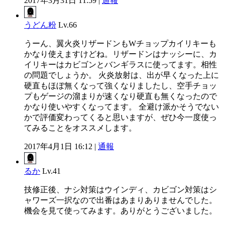
2017年3月31日 11:59 |
通報
うどん粉
Lv.66
うーん、翼火炎リザードンもWチョップカイリキーも
かなり使えますけどね。リザードンはナッシーに、カ
イリキーはカビゴンとバンギラスに使ってます。相性
の問題でしょうか。 火炎放射は、出が早くなった上に
硬直もほぼ無くなって強くなりましたし、空手チョッ
プもゲージの溜まりが速くなり硬直も無くなったので
かなり使いやすくなってます。 全避け派かそうでない
かで評価変わってくると思いますが、ぜひ今一度使っ
てみることをオススメします。
2017年4月1日 16:12 |
通報
るか
Lv.41
技修正後、ナシ対策はウインディ、カビゴン対策はシ
ャワーズ一択なので出番はあまりありませんでした。
機会を見て使ってみます。ありがとうございました。