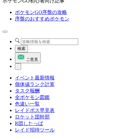
ポケモンGO初心者向け記事
ポケモンGO序盤の攻略
序盤のおすすめポケモン
検索
ご意見
イベント最新情報
個体値ランク計算
タスク報酬
全ポケモン図鑑
色違い一覧
レイドボス早見表
ロケット団幹部
R団したっぱ
レイド招待ツール