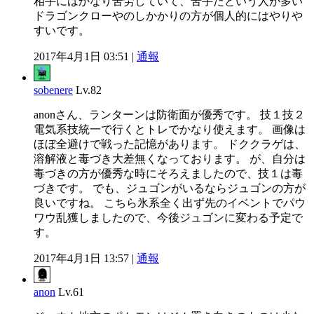
相手にはかなり苦労していて、苦手だという人が多い
ドラゴンクローやのしかかりの方が個人的にはやりや
すいです。
2017年4月1日 03:51 |
通報
sobenere
Lv.82
anonさん、ランターンは防衛面が優秀です。 技１技２
電気系技統一で行くとトレでかなり使えます。 画像は
ほぼ全避けで戦った記憶があります。 ドククラゲは、
溶解液と毒づき大差無くなっております。 が、自分は
毒づきの方が優秀な時にそろえましたので、技１は毒
づきです。 でも、ジュゴンがいるならジュゴンの方が
良いですね。 こちら氷系全く出ず先のイベントでパウ
ワウ乱獲しましたので、今後ジュゴンに変わる予定で
す。
2017年4月1日 13:57 |
通報
anon
Lv.61