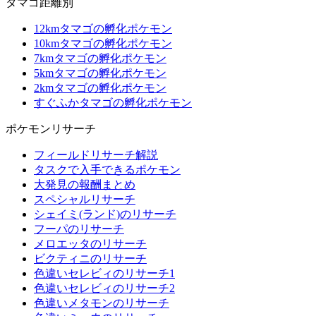
タマゴ距離別
12kmタマゴの孵化ポケモン
10kmタマゴの孵化ポケモン
7kmタマゴの孵化ポケモン
5kmタマゴの孵化ポケモン
2kmタマゴの孵化ポケモン
すぐふかタマゴの孵化ポケモン
ポケモンリサーチ
フィールドリサーチ解説
タスクで入手できるポケモン
大発見の報酬まとめ
スペシャルリサーチ
シェイミ(ランド)のリサーチ
フーパのリサーチ
メロエッタのリサーチ
ビクティニのリサーチ
色違いセレビィのリサーチ1
色違いセレビィのリサーチ2
色違いメタモンのリサーチ