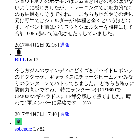
ジョウト地方のポケモンはジム置き向きのものは少な
いように感じましたが、トレーニングでは魅力的なも
のも結構ありそうですね。 こちらも氷系やその進化
元は野生ではシェルダーが3体程と全くというほど出
ず、イベント前はパウワウとシェルダーを相棒にして
合計100km歩いて進化させたりしていました。
2017年4月2日 02:16 |
通報
BILL
Lv.17
今し方ジムのウインディにどくづき／ハイドロポンプ
のドククラゲ、ギャラドスにチャージビーム／かみな
りのランターンでバトってきました。 どちらも確かに
防御力高いですね。 特にランターンはCP1600で
CP3000のギャラドスにHP半分残しで勝てました。晴
れて1軍メンバーに昇格です！ (^^)
2017年4月3日 17:40 |
通報
sobenere
Lv.82