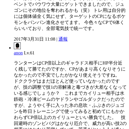
ベントでパウワウ大量にゲットできましたので、ジュ
ゴンにその地位を奪われるかも（笑） トレ用は自分的
には個体値全く気にせず、ターゲットのCPになるポケ
モンをバンバン進化させてます。 今色々なCPで6体く
らいいており、全部電気技で統一です。
2017年3月31日 11:08 |
通報
anon
Lv.61
ランターンはCP倍以上のギャラドス相手にHP半分近
く残して勝てたのですか、CPがあまり高くなりそうに
なかったので不安でしたがかなり使えそうですね。
ドククラゲはまだほとんど使っていなかったのです
が、技の調整で技1の溶解液と毒づきが大差なくなって
いる感じでしょうか？ これまでカイリュー相手は水
鉄砲・冷凍ビームのヤドランやゴルダックだったので
すが、ようやく手に入った氷の息吹・ふぶきのジュゴ
ンを昨日トレーニングで使ってみると初めてにもかか
わらずCP倍以上のカイリューといい勝負でした。 技
回避時のゾンビバグはかなり厄介で、威力が高い技2の