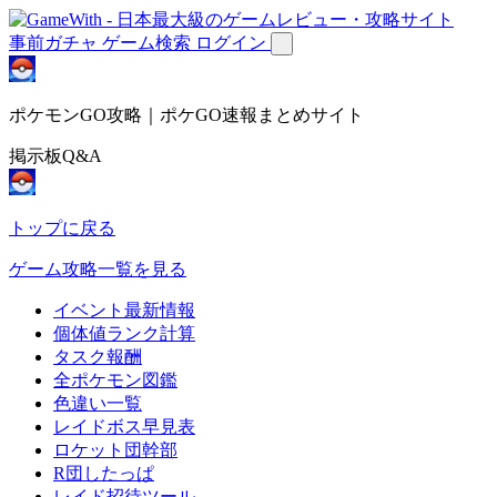
事前ガチャ
ゲーム検索
ログイン
ポケモンGO攻略｜ポケGO速報まとめサイト
掲示板Q&A
トップに戻る
ゲーム攻略一覧を見る
イベント最新情報
個体値ランク計算
タスク報酬
全ポケモン図鑑
色違い一覧
レイドボス早見表
ロケット団幹部
R団したっぱ
レイド招待ツール