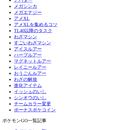
アバター
メガシンカ
メガエナジー
アメXL
アメXLを集めるコツ
TL40以降のタスク
わざマシン
すごいわざマシン
アイスルアー
ハーブルアー
マグネットルアー
レイニールアー
おうごんルアー
わざの解放
進化アイテム
イッシュのいし
シンオウのいし
チームカラー変更
ボーナスポケコイン
ポケモンGO一覧記事