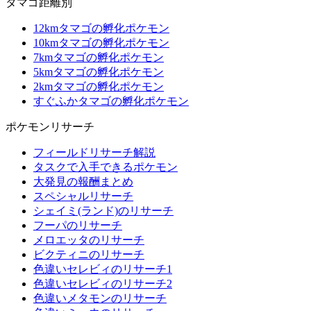
タマゴ距離別
12kmタマゴの孵化ポケモン
10kmタマゴの孵化ポケモン
7kmタマゴの孵化ポケモン
5kmタマゴの孵化ポケモン
2kmタマゴの孵化ポケモン
すぐふかタマゴの孵化ポケモン
ポケモンリサーチ
フィールドリサーチ解説
タスクで入手できるポケモン
大発見の報酬まとめ
スペシャルリサーチ
シェイミ(ランド)のリサーチ
フーパのリサーチ
メロエッタのリサーチ
ビクティニのリサーチ
色違いセレビィのリサーチ1
色違いセレビィのリサーチ2
色違いメタモンのリサーチ