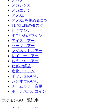
アバター
メガシンカ
メガエナジー
アメXL
アメXLを集めるコツ
TL40以降のタスク
わざマシン
すごいわざマシン
アイスルアー
ハーブルアー
マグネットルアー
レイニールアー
おうごんルアー
わざの解放
進化アイテム
イッシュのいし
シンオウのいし
チームカラー変更
ボーナスポケコイン
ポケモンGO一覧記事