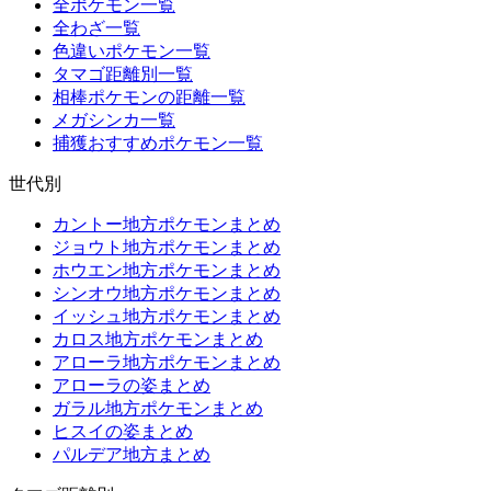
全ポケモン一覧
全わざ一覧
色違いポケモン一覧
タマゴ距離別一覧
相棒ポケモンの距離一覧
メガシンカ一覧
捕獲おすすめポケモン一覧
世代別
カントー地方ポケモンまとめ
ジョウト地方ポケモンまとめ
ホウエン地方ポケモンまとめ
シンオウ地方ポケモンまとめ
イッシュ地方ポケモンまとめ
カロス地方ポケモンまとめ
アローラ地方ポケモンまとめ
アローラの姿まとめ
ガラル地方ポケモンまとめ
ヒスイの姿まとめ
パルデア地方まとめ