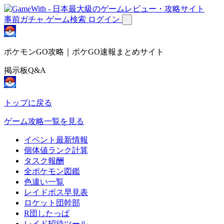
事前ガチャ
ゲーム検索
ログイン
ポケモンGO攻略｜ポケGO速報まとめサイト
掲示板Q&A
トップに戻る
ゲーム攻略一覧を見る
イベント最新情報
個体値ランク計算
タスク報酬
全ポケモン図鑑
色違い一覧
レイドボス早見表
ロケット団幹部
R団したっぱ
レイド招待ツール