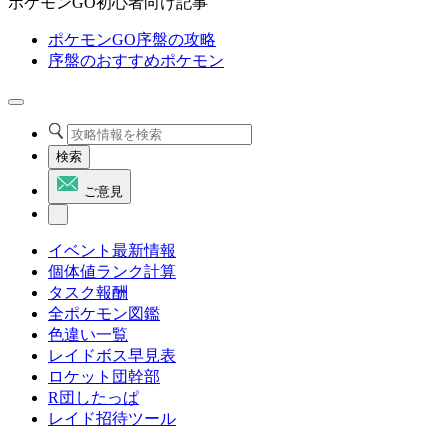
ポケモンGO初心者向け記事
ポケモンGO序盤の攻略
序盤のおすすめポケモン
検索
ご意見
イベント最新情報
個体値ランク計算
タスク報酬
全ポケモン図鑑
色違い一覧
レイドボス早見表
ロケット団幹部
R団したっぱ
レイド招待ツール