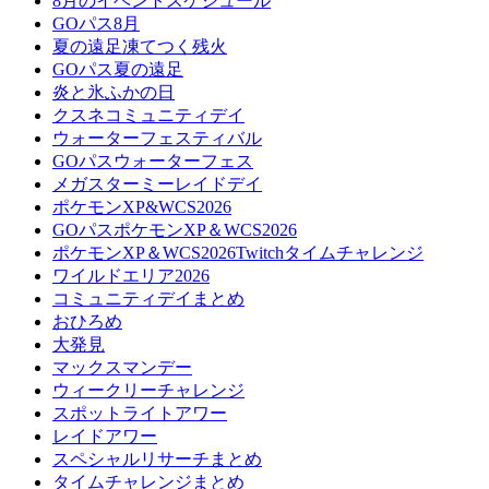
8月のイベントスケジュール
GOパス8月
夏の遠足凍てつく残火
GOパス夏の遠足
炎と氷ふかの日
クスネコミュニティデイ
ウォーターフェスティバル
GOパスウォーターフェス
メガスターミーレイドデイ
ポケモンXP&WCS2026
GOパスポケモンXP＆WCS2026
ポケモンXP＆WCS2026Twitchタイムチャレンジ
ワイルドエリア2026
コミュニティデイまとめ
おひろめ
大発見
マックスマンデー
ウィークリーチャレンジ
スポットライトアワー
レイドアワー
スペシャルリサーチまとめ
タイムチャレンジまとめ