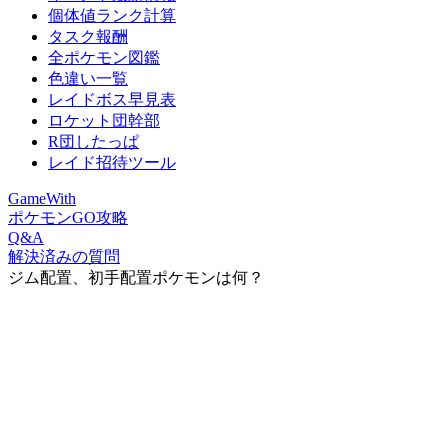
個体値ランク計算
タスク報酬
全ポケモン図鑑
色違い一覧
レイドボス早見表
ロケット団幹部
R団したっぱ
レイド招待ツール
GameWith
ポケモンGO攻略
Q&A
解決済みの質問
ジム配置、初手配置ポケモンは何？