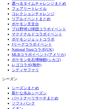
選べるタイムチャレンジまとめ
フェアリートレイル
コレクションチャレンジ
リアルイベントまとめ
ポケモン天文台
プロ野球12球団コラボイベント
マクドナルドコラボイベント
ポケモンジェットコラボ
Jリーグコラボイベント
National Trustコラボ(UK)
MLBコラボイベント(アメリカ)
ポケモン化石博物館(シカゴ)
レゴコラボ(海外)
シティサファリ
シーズン
シーズンまとめ
新たな歩みシーズン
パートナーリサーチまとめ
ソフトバンク
イオン