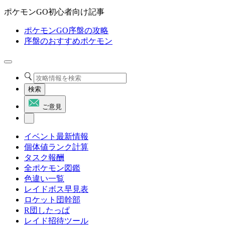
ポケモンGO初心者向け記事
ポケモンGO序盤の攻略
序盤のおすすめポケモン
検索
ご意見
イベント最新情報
個体値ランク計算
タスク報酬
全ポケモン図鑑
色違い一覧
レイドボス早見表
ロケット団幹部
R団したっぱ
レイド招待ツール