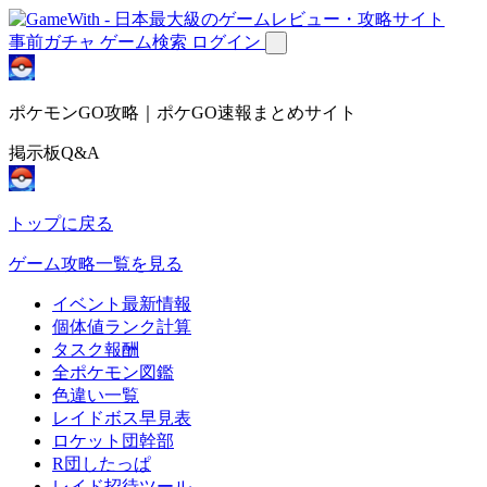
事前ガチャ
ゲーム検索
ログイン
ポケモンGO攻略｜ポケGO速報まとめサイト
掲示板Q&A
トップに戻る
ゲーム攻略一覧を見る
イベント最新情報
個体値ランク計算
タスク報酬
全ポケモン図鑑
色違い一覧
レイドボス早見表
ロケット団幹部
R団したっぱ
レイド招待ツール