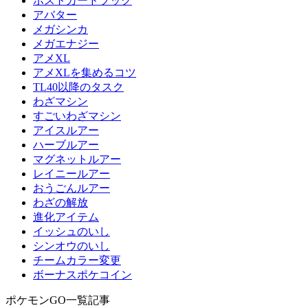
ポストカードブック
アバター
メガシンカ
メガエナジー
アメXL
アメXLを集めるコツ
TL40以降のタスク
わざマシン
すごいわざマシン
アイスルアー
ハーブルアー
マグネットルアー
レイニールアー
おうごんルアー
わざの解放
進化アイテム
イッシュのいし
シンオウのいし
チームカラー変更
ボーナスポケコイン
ポケモンGO一覧記事