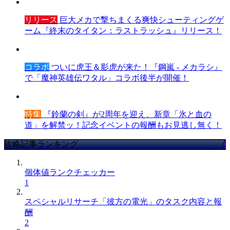
リリース
巨大メカで撃ちまくる爽快シューティングゲ
ーム『終末のタイタン：ラストラッシュ』リリース！
コラボ
ついに虎王＆影虎が来た！『鋼嵐 - メカラシ』
で「魔神英雄伝ワタル」コラボ後半が開催！
特集
『鈴蘭の剣』が2周年を迎え、新章「氷と血の
道」を解禁ッ！記念イベントの報酬もお見逃し無く！
攻略記事ランキング
個体値ランクチェッカー
1
スペシャルリサーチ「彼方の電光」のタスク内容と報
酬
2