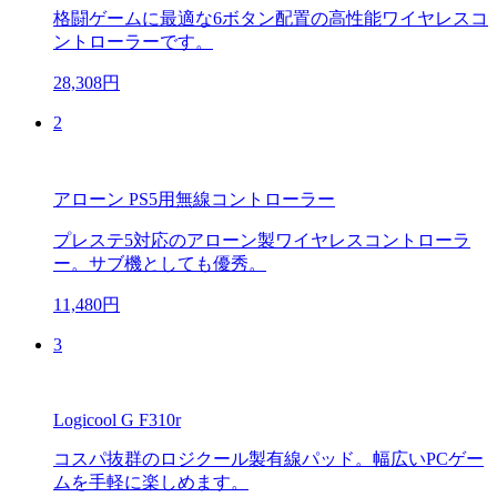
格闘ゲームに最適な6ボタン配置の高性能ワイヤレスコ
ントローラーです。
28,308円
2
アローン PS5用無線コントローラー
プレステ5対応のアローン製ワイヤレスコントローラ
ー。サブ機としても優秀。
11,480円
3
Logicool G F310r
コスパ抜群のロジクール製有線パッド。幅広いPCゲー
ムを手軽に楽しめます。