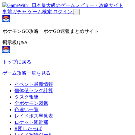
事前ガチャ
ゲーム検索
ログイン
ポケモンGO攻略｜ポケGO速報まとめサイト
掲示板Q&A
トップに戻る
ゲーム攻略一覧を見る
イベント最新情報
個体値ランク計算
タスク報酬
全ポケモン図鑑
色違い一覧
レイドボス早見表
ロケット団幹部
R団したっぱ
レイド招待ツール