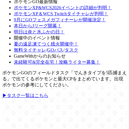
ポケモンGO最新情報
ポケモンXP&WCS2026イベントの詳細が判明！
ポケモンXP＆WCS Twitchタイチャレが判明！
9月にGOフェスメガフィナーレが開催決定！
本日からJリーグ開幕！
明日は炎と氷ふかの日！
開催中のイベント情報
夏の遠足凍てつく残火開催中！
無料タイチャレ
/
GOパス
/
タスク
GameWithからのお知らせ
未経験可&完全在宅！攻略ライター募集！
ポケモンGOのフィールドタスク「でんきタイプを5匹捕まえ
る」で出てくるポケモンと最大CPをまとめています。出現
ポケモンの参考にしてください。
▶タスク一覧はこちら