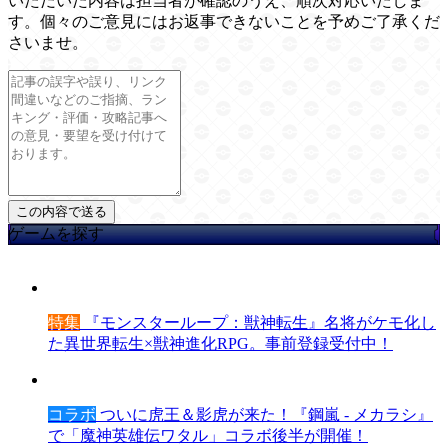
いただいた内容は担当者が確認のうえ、順次対応いたしま
す。個々のご意見にはお返事できないことを予めご了承くだ
さいませ。
ゲームを探す
特集
『モンスターループ：獣神転生』名将がケモ化し
た異世界転生×獣神進化RPG。事前登録受付中！
コラボ
ついに虎王＆影虎が来た！『鋼嵐 - メカラシ』
で「魔神英雄伝ワタル」コラボ後半が開催！