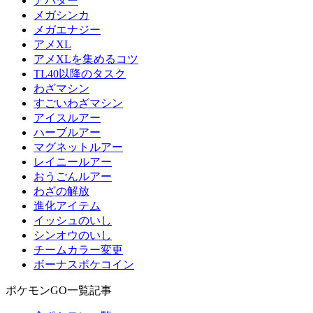
アバター
メガシンカ
メガエナジー
アメXL
アメXLを集めるコツ
TL40以降のタスク
わざマシン
すごいわざマシン
アイスルアー
ハーブルアー
マグネットルアー
レイニールアー
おうごんルアー
わざの解放
進化アイテム
イッシュのいし
シンオウのいし
チームカラー変更
ボーナスポケコイン
ポケモンGO一覧記事