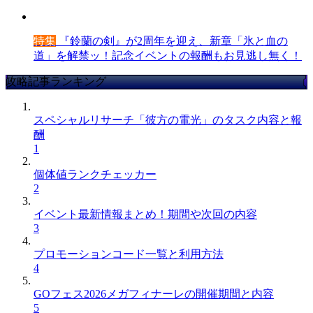
特集
『鈴蘭の剣』が2周年を迎え、新章「氷と血の
道」を解禁ッ！記念イベントの報酬もお見逃し無く！
攻略記事ランキング
スペシャルリサーチ「彼方の電光」のタスク内容と報
酬
1
個体値ランクチェッカー
2
イベント最新情報まとめ！期間や次回の内容
3
プロモーションコード一覧と利用方法
4
GOフェス2026メガフィナーレの開催期間と内容
5