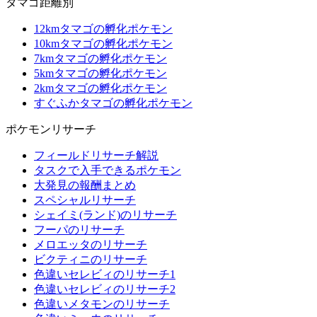
タマゴ距離別
12kmタマゴの孵化ポケモン
10kmタマゴの孵化ポケモン
7kmタマゴの孵化ポケモン
5kmタマゴの孵化ポケモン
2kmタマゴの孵化ポケモン
すぐふかタマゴの孵化ポケモン
ポケモンリサーチ
フィールドリサーチ解説
タスクで入手できるポケモン
大発見の報酬まとめ
スペシャルリサーチ
シェイミ(ランド)のリサーチ
フーパのリサーチ
メロエッタのリサーチ
ビクティニのリサーチ
色違いセレビィのリサーチ1
色違いセレビィのリサーチ2
色違いメタモンのリサーチ