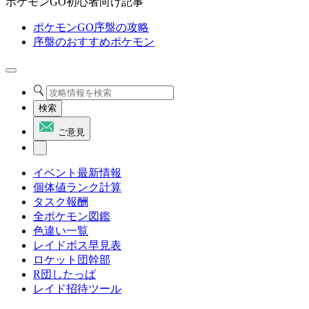
ポケモンGO初心者向け記事
ポケモンGO序盤の攻略
序盤のおすすめポケモン
検索
ご意見
イベント最新情報
個体値ランク計算
タスク報酬
全ポケモン図鑑
色違い一覧
レイドボス早見表
ロケット団幹部
R団したっぱ
レイド招待ツール