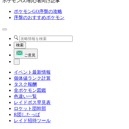
ポケモンGO初心者向け記事
ポケモンGO序盤の攻略
序盤のおすすめポケモン
検索
ご意見
イベント最新情報
個体値ランク計算
タスク報酬
全ポケモン図鑑
色違い一覧
レイドボス早見表
ロケット団幹部
R団したっぱ
レイド招待ツール