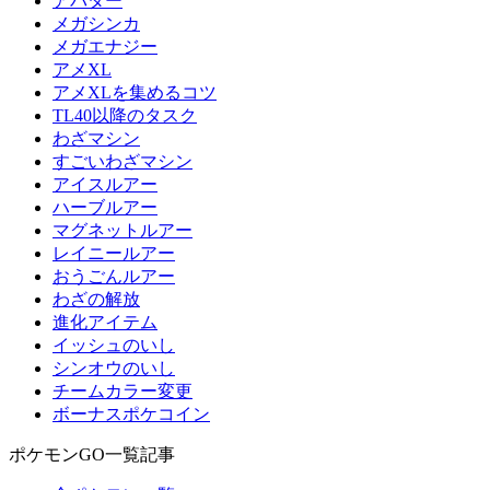
アバター
メガシンカ
メガエナジー
アメXL
アメXLを集めるコツ
TL40以降のタスク
わざマシン
すごいわざマシン
アイスルアー
ハーブルアー
マグネットルアー
レイニールアー
おうごんルアー
わざの解放
進化アイテム
イッシュのいし
シンオウのいし
チームカラー変更
ボーナスポケコイン
ポケモンGO一覧記事