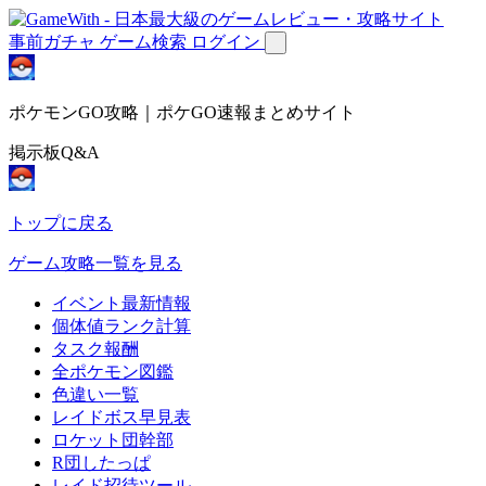
事前ガチャ
ゲーム検索
ログイン
ポケモンGO攻略｜ポケGO速報まとめサイト
掲示板Q&A
トップに戻る
ゲーム攻略一覧を見る
イベント最新情報
個体値ランク計算
タスク報酬
全ポケモン図鑑
色違い一覧
レイドボス早見表
ロケット団幹部
R団したっぱ
レイド招待ツール