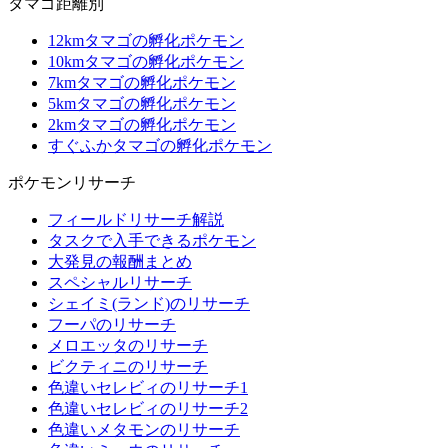
タマゴ距離別
12kmタマゴの孵化ポケモン
10kmタマゴの孵化ポケモン
7kmタマゴの孵化ポケモン
5kmタマゴの孵化ポケモン
2kmタマゴの孵化ポケモン
すぐふかタマゴの孵化ポケモン
ポケモンリサーチ
フィールドリサーチ解説
タスクで入手できるポケモン
大発見の報酬まとめ
スペシャルリサーチ
シェイミ(ランド)のリサーチ
フーパのリサーチ
メロエッタのリサーチ
ビクティニのリサーチ
色違いセレビィのリサーチ1
色違いセレビィのリサーチ2
色違いメタモンのリサーチ