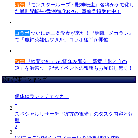
特集
『モンスターループ：獣神転生』名将がケモ化し
た異世界転生×獣神進化RPG。事前登録受付中！
コラボ
ついに虎王＆影虎が来た！『鋼嵐 - メカラシ』
で「魔神英雄伝ワタル」コラボ後半が開催！
特集
『鈴蘭の剣』が2周年を迎え、新章「氷と血の
道」を解禁ッ！記念イベントの報酬もお見逃し無く！
攻略記事ランキング
個体値ランクチェッカー
1
スペシャルリサーチ「彼方の電光」のタスク内容と報
酬
2
GOフェス2026メガフィナーレの開催期間と内容