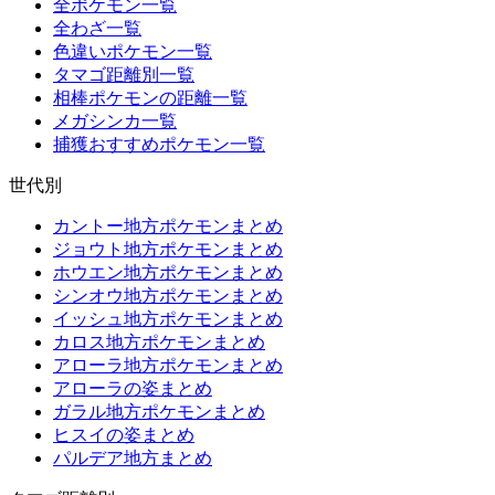
全ポケモン一覧
全わざ一覧
色違いポケモン一覧
タマゴ距離別一覧
相棒ポケモンの距離一覧
メガシンカ一覧
捕獲おすすめポケモン一覧
世代別
カントー地方ポケモンまとめ
ジョウト地方ポケモンまとめ
ホウエン地方ポケモンまとめ
シンオウ地方ポケモンまとめ
イッシュ地方ポケモンまとめ
カロス地方ポケモンまとめ
アローラ地方ポケモンまとめ
アローラの姿まとめ
ガラル地方ポケモンまとめ
ヒスイの姿まとめ
パルデア地方まとめ