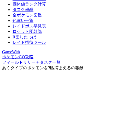
個体値ランク計算
タスク報酬
全ポケモン図鑑
色違い一覧
レイドボス早見表
ロケット団幹部
R団したっぱ
レイド招待ツール
GameWith
ポケモンGO攻略
フィールドリサーチタスク一覧
あくタイプのポケモンを3匹捕まえるの報酬