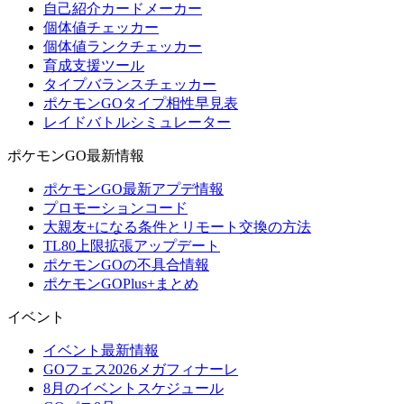
自己紹介カードメーカー
個体値チェッカー
個体値ランクチェッカー
育成支援ツール
タイプバランスチェッカー
ポケモンGOタイプ相性早見表
レイドバトルシミュレーター
ポケモンGO最新情報
ポケモンGO最新アプデ情報
プロモーションコード
大親友+になる条件とリモート交換の方法
TL80上限拡張アップデート
ポケモンGOの不具合情報
ポケモンGOPlus+まとめ
イベント
イベント最新情報
GOフェス2026メガフィナーレ
8月のイベントスケジュール