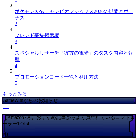
ポケモンXP&チャンピオンシップス2026の期間とボー
ナス
2
フレンド募集掲示板
3
スペシャルリサーチ「彼方の電光」のタスク内容と報
酬
4
プロモーションコード一覧と利用方法
5
もっとみる
GameWithからのお知らせ
【Amazon7月】おすすめ記事からよく買われているコントロ
ーラーTOP4
PR