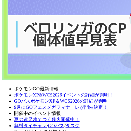
ポケモンGO最新情報
ポケモンXP&WCS2026イベントの詳細が判明！
GOパスポケモンXP＆WCS2026の詳細が判明！
9月にGOフェスメガフィナーレが開催決定！
開催中のイベント情報
夏の遠足凍てつく残火開催中！
無料タイチャレ
/
GOパス
/
タスク