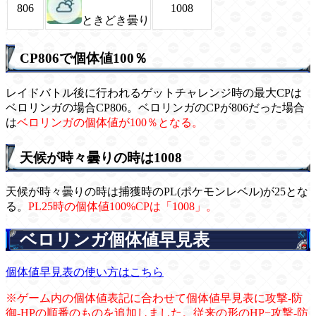
806
1008
ときどき曇り
CP806で個体値100％
レイドバトル後に行われるゲットチャレンジ時の最大CPは
ベロリンガの場合CP806。ベロリンガのCPが806だった場合
は
ベロリンガの個体値が100％となる。
天候が時々曇りの時は1008
天候が時々曇りの時は捕獲時のPL(ポケモンレベル)が25とな
る。
PL25時の個体値100%CPは「1008」。
ベロリンガ個体値早見表
個体値早見表の使い方はこちら
※ゲーム内の個体値表記に合わせて個体値早見表に攻撃-防
御-HPの順番のものを追加しました。従来の形のHP−攻撃-防