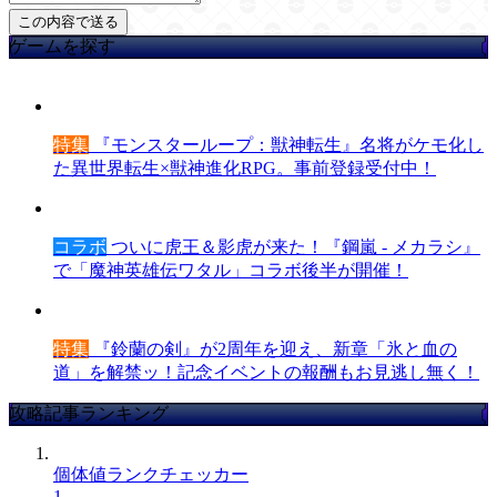
ゲームを探す
特集
『モンスターループ：獣神転生』名将がケモ化し
た異世界転生×獣神進化RPG。事前登録受付中！
コラボ
ついに虎王＆影虎が来た！『鋼嵐 - メカラシ』
で「魔神英雄伝ワタル」コラボ後半が開催！
特集
『鈴蘭の剣』が2周年を迎え、新章「氷と血の
道」を解禁ッ！記念イベントの報酬もお見逃し無く！
攻略記事ランキング
個体値ランクチェッカー
1