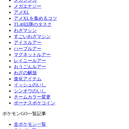
メガシンカ
メガエナジー
アメXL
アメXLを集めるコツ
TL40以降のタスク
わざマシン
すごいわざマシン
アイスルアー
ハーブルアー
マグネットルアー
レイニールアー
おうごんルアー
わざの解放
進化アイテム
イッシュのいし
シンオウのいし
チームカラー変更
ボーナスポケコイン
ポケモンGO一覧記事
全ポケモン一覧