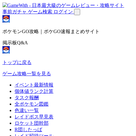
事前ガチャ
ゲーム検索
ログイン
ポケモンGO攻略｜ポケGO速報まとめサイト
掲示板Q&A
トップに戻る
ゲーム攻略一覧を見る
イベント最新情報
個体値ランク計算
タスク報酬
全ポケモン図鑑
色違い一覧
レイドボス早見表
ロケット団幹部
R団したっぱ
レイド招待ツール