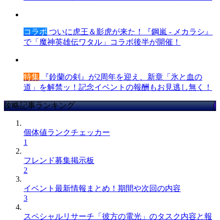
コラボ
ついに虎王＆影虎が来た！『鋼嵐 - メカラシ』
で「魔神英雄伝ワタル」コラボ後半が開催！
特集
『鈴蘭の剣』が2周年を迎え、新章「氷と血の
道」を解禁ッ！記念イベントの報酬もお見逃し無く！
攻略記事ランキング
個体値ランクチェッカー
1
フレンド募集掲示板
2
イベント最新情報まとめ！期間や次回の内容
3
スペシャルリサーチ「彼方の電光」のタスク内容と報