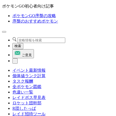
ポケモンGO初心者向け記事
ポケモンGO序盤の攻略
序盤のおすすめポケモン
検索
ご意見
イベント最新情報
個体値ランク計算
タスク報酬
全ポケモン図鑑
色違い一覧
レイドボス早見表
ロケット団幹部
R団したっぱ
レイド招待ツール