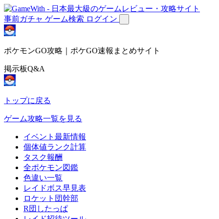
事前ガチャ
ゲーム検索
ログイン
ポケモンGO攻略｜ポケGO速報まとめサイト
掲示板Q&A
トップに戻る
ゲーム攻略一覧を見る
イベント最新情報
個体値ランク計算
タスク報酬
全ポケモン図鑑
色違い一覧
レイドボス早見表
ロケット団幹部
R団したっぱ
レイド招待ツール