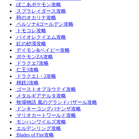
ぽこあポケモン攻略
スプラレイダース攻略
時のオカリナ攻略
ペルソナ4ゴールデン攻略
トモコレ攻略
バイオレクイエム攻略
紅の砂漠攻略
デイモン&ベイビー攻略
ポケモンZA攻略
ドラクエ7攻略
仁王3攻略
ドラクエ1・2攻略
桃鉄2攻略
ゴーストオブヨウテイ攻略
メタルギアデルタ攻略
牧場物語 風のグランドバザール攻略
ドンキーコングバナンザ攻略
マリオカートワールド攻略
モンハンワイルズ攻略
エルデンリング攻略
Blades of Fire攻略