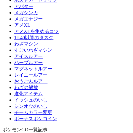
ポストカードブック
アバター
メガシンカ
メガエナジー
アメXL
アメXLを集めるコツ
TL40以降のタスク
わざマシン
すごいわざマシン
アイスルアー
ハーブルアー
マグネットルアー
レイニールアー
おうごんルアー
わざの解放
進化アイテム
イッシュのいし
シンオウのいし
チームカラー変更
ボーナスポケコイン
ポケモンGO一覧記事