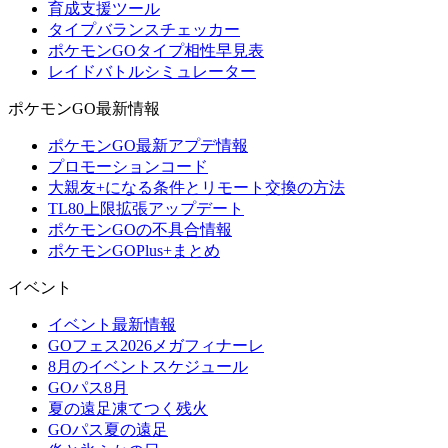
育成支援ツール
タイプバランスチェッカー
ポケモンGOタイプ相性早見表
レイドバトルシミュレーター
ポケモンGO最新情報
ポケモンGO最新アプデ情報
プロモーションコード
大親友+になる条件とリモート交換の方法
TL80上限拡張アップデート
ポケモンGOの不具合情報
ポケモンGOPlus+まとめ
イベント
イベント最新情報
GOフェス2026メガフィナーレ
8月のイベントスケジュール
GOパス8月
夏の遠足凍てつく残火
GOパス夏の遠足