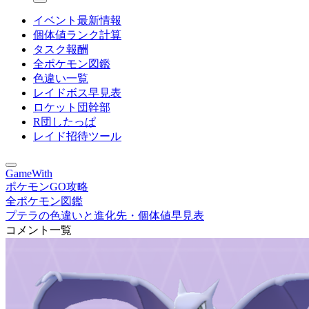
イベント最新情報
個体値ランク計算
タスク報酬
全ポケモン図鑑
色違い一覧
レイドボス早見表
ロケット団幹部
R団したっぱ
レイド招待ツール
GameWith
ポケモンGO攻略
全ポケモン図鑑
プテラの色違いと進化先・個体値早見表
コメント一覧