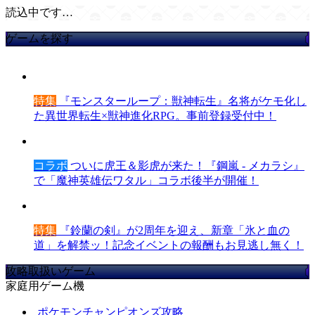
読込中です…
ゲームを探す
特集
『モンスターループ：獣神転生』名将がケモ化し
た異世界転生×獣神進化RPG。事前登録受付中！
コラボ
ついに虎王＆影虎が来た！『鋼嵐 - メカラシ』
で「魔神英雄伝ワタル」コラボ後半が開催！
特集
『鈴蘭の剣』が2周年を迎え、新章「氷と血の
道」を解禁ッ！記念イベントの報酬もお見逃し無く！
攻略取扱いゲーム
家庭用ゲーム機
ポケモンチャンピオンズ攻略