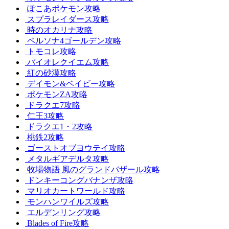
ぽこあポケモン攻略
スプラレイダース攻略
時のオカリナ攻略
ペルソナ4ゴールデン攻略
トモコレ攻略
バイオレクイエム攻略
紅の砂漠攻略
デイモン&ベイビー攻略
ポケモンZA攻略
ドラクエ7攻略
仁王3攻略
ドラクエ1・2攻略
桃鉄2攻略
ゴーストオブヨウテイ攻略
メタルギアデルタ攻略
牧場物語 風のグランドバザール攻略
ドンキーコングバナンザ攻略
マリオカートワールド攻略
モンハンワイルズ攻略
エルデンリング攻略
Blades of Fire攻略