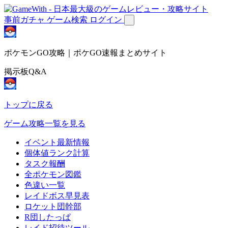
事前ガチャ
ゲーム検索
ログイン
ポケモンGO攻略｜ポケGO速報まとめサイト
掲示板Q&A
トップに戻る
ゲーム攻略一覧を見る
イベント最新情報
個体値ランク計算
タスク報酬
全ポケモン図鑑
色違い一覧
レイドボス早見表
ロケット団幹部
R団したっぱ
レイド招待ツール