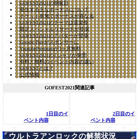
GOFEST2021の開催日
発生する主なボーナスについて
チケット有無でボーナスが異なる
GOFEST2021のテーマは音楽祭
限定スペシャルリサーチが登場
GOFEST2021のアバターが登場
Google Playがスポンサーに
YoutubePremiumが3ヶ月無料
GOFEST2021のTシャツが発売
有料と無料のイベント内容の違い
GOFESTとは？
公式情報
GOFEST2021関連記事
1日目のイ
2日目のイ
ベント内容
ベント内容
ウルトラアンロックの解禁状況