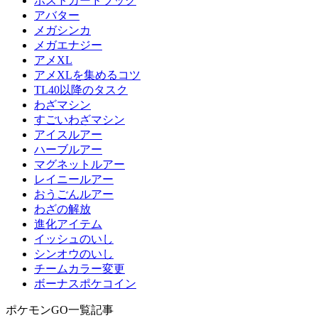
ポストカードブック
アバター
メガシンカ
メガエナジー
アメXL
アメXLを集めるコツ
TL40以降のタスク
わざマシン
すごいわざマシン
アイスルアー
ハーブルアー
マグネットルアー
レイニールアー
おうごんルアー
わざの解放
進化アイテム
イッシュのいし
シンオウのいし
チームカラー変更
ボーナスポケコイン
ポケモンGO一覧記事