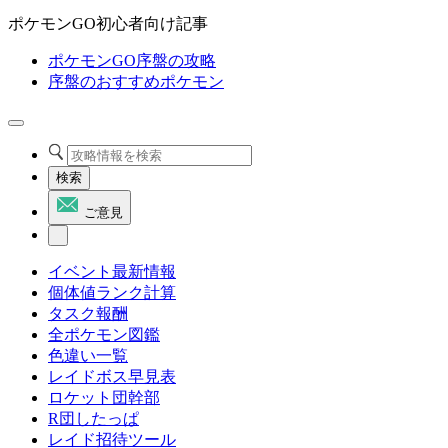
ポケモンGO初心者向け記事
ポケモンGO序盤の攻略
序盤のおすすめポケモン
検索
ご意見
イベント最新情報
個体値ランク計算
タスク報酬
全ポケモン図鑑
色違い一覧
レイドボス早見表
ロケット団幹部
R団したっぱ
レイド招待ツール