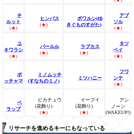
チ
アブ
ヒンバス
ポワルン(ゆ
ルット
ソル
(★)
きぐものすがた)
(★)
(★)
ユ
タツ
パールル
ラブカス
キワラシ
ベイ
(★)
(★)
(★)
(★)
フワ
ポ
ミノムッチ
ミツハニー
ンテ
ッチャマ
(すなちのミノ)
(★)
ピカチュウ
イーブイ
アン
ペ
(花飾り)
(花飾り)
ノーン
ラップ
(★)
(★)
(WAKEUP!)
リサーチを進めるキーにもなっている