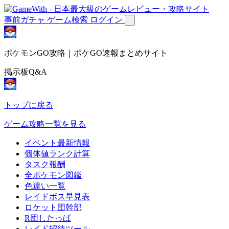
事前ガチャ
ゲーム検索
ログイン
ポケモンGO攻略｜ポケGO速報まとめサイト
掲示板Q&A
トップに戻る
ゲーム攻略一覧を見る
イベント最新情報
個体値ランク計算
タスク報酬
全ポケモン図鑑
色違い一覧
レイドボス早見表
ロケット団幹部
R団したっぱ
レイド招待ツール