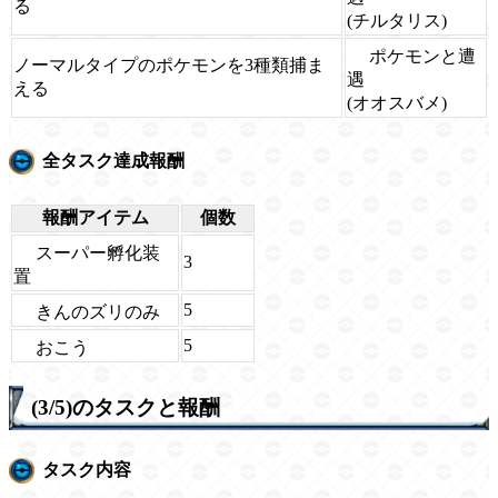
る
(チルタリス)
ポケモンと遭
ノーマルタイプのポケモンを3種類捕ま
遇
える
(オオスバメ)
全タスク達成報酬
報酬アイテム
個数
スーパー孵化装
3
置
5
きんのズリのみ
5
おこう
(3/5)のタスクと報酬
タスク内容