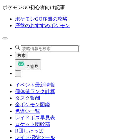
ポケモンGO初心者向け記事
ポケモンGO序盤の攻略
序盤のおすすめポケモン
検索
ご意見
イベント最新情報
個体値ランク計算
タスク報酬
全ポケモン図鑑
色違い一覧
レイドボス早見表
ロケット団幹部
R団したっぱ
レイド招待ツール