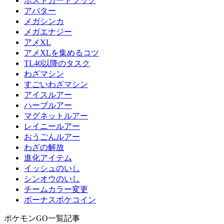
ポストカードブック
アバター
メガシンカ
メガエナジー
アメXL
アメXLを集めるコツ
TL40以降のタスク
わざマシン
すごいわざマシン
アイスルアー
ハーブルアー
マグネットルアー
レイニールアー
おうごんルアー
わざの解放
進化アイテム
イッシュのいし
シンオウのいし
チームカラー変更
ボーナスポケコイン
ポケモンGO一覧記事