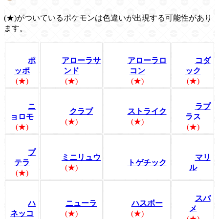
(★)がついているポケモンは色違いが出現する可能性があり
ます。
ポ
アローラサ
アローラロ
コダ
ッポ
ンド
コン
ック
(★)
(★)
(★)
(★)
ニ
ラプ
クラブ
ストライク
ョロモ
ラス
(★)
(★)
(★)
(★)
プ
ミニリュウ
マリ
テラ
トゲチック
(★)
ル
(★)
スバ
ハ
ニューラ
ハスボー
メ
ネッコ
(★)
(★)
(★)