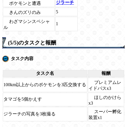
ジラーチ
ポケモンと遭遇
5
きんのズリのみ
わざマシンスペシャ
1
ル
(5/5)のタスクと報酬
タスク内容
タスク名
報酬
プレミアムレ
100km以上からのポケモンを3匹交換する
イドパスx3
ほしのかけら
タマゴを5個かえす
x3
スーパー孵化
ジラーチの写真を3枚撮る
装置x1