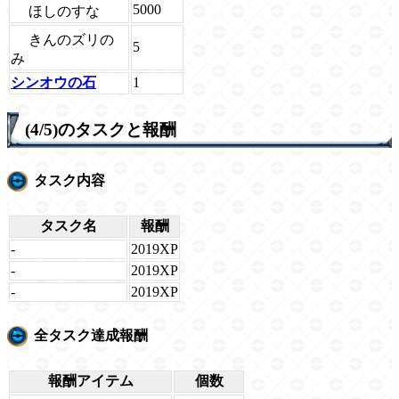
5000
ほしのすな
きんのズリの
5
み
シンオウの石
1
(4/5)のタスクと報酬
タスク内容
タスク名
報酬
-
2019XP
-
2019XP
-
2019XP
全タスク達成報酬
報酬アイテム
個数