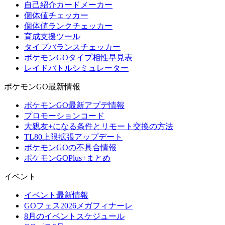
自己紹介カードメーカー
個体値チェッカー
個体値ランクチェッカー
育成支援ツール
タイプバランスチェッカー
ポケモンGOタイプ相性早見表
レイドバトルシミュレーター
ポケモンGO最新情報
ポケモンGO最新アプデ情報
プロモーションコード
大親友+になる条件とリモート交換の方法
TL80上限拡張アップデート
ポケモンGOの不具合情報
ポケモンGOPlus+まとめ
イベント
イベント最新情報
GOフェス2026メガフィナーレ
8月のイベントスケジュール