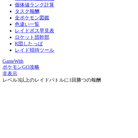
個体値ランク計算
タスク報酬
全ポケモン図鑑
色違い一覧
レイドボス早見表
ロケット団幹部
R団したっぱ
レイド招待ツール
GameWith
ポケモンGO攻略
非表示
レベル3以上のレイドバトルに1回勝つの報酬