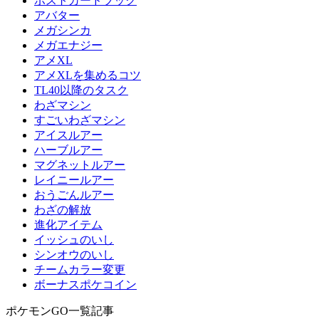
ポストカードブック
アバター
メガシンカ
メガエナジー
アメXL
アメXLを集めるコツ
TL40以降のタスク
わざマシン
すごいわざマシン
アイスルアー
ハーブルアー
マグネットルアー
レイニールアー
おうごんルアー
わざの解放
進化アイテム
イッシュのいし
シンオウのいし
チームカラー変更
ボーナスポケコイン
ポケモンGO一覧記事