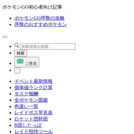
ポケモンGO初心者向け記事
ポケモンGO序盤の攻略
序盤のおすすめポケモン
検索
ご意見
イベント最新情報
個体値ランク計算
タスク報酬
全ポケモン図鑑
色違い一覧
レイドボス早見表
ロケット団幹部
R団したっぱ
レイド招待ツール