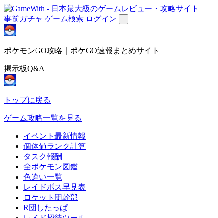
事前ガチャ
ゲーム検索
ログイン
ポケモンGO攻略｜ポケGO速報まとめサイト
掲示板Q&A
トップに戻る
ゲーム攻略一覧を見る
イベント最新情報
個体値ランク計算
タスク報酬
全ポケモン図鑑
色違い一覧
レイドボス早見表
ロケット団幹部
R団したっぱ
レイド招待ツール