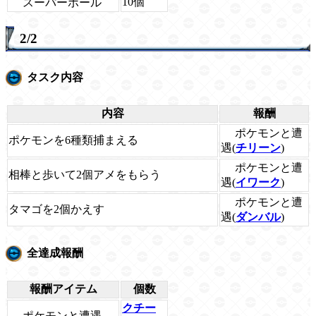
10個
スーパーボール
2/2
タスク内容
内容
報酬
ポケモンと遭
ポケモンを6種類捕まえる
遇(
チリーン
)
ポケモンと遭
相棒と歩いて2個アメをもらう
遇(
イワーク
)
ポケモンと遭
タマゴを2個かえす
遇(
ダンバル
)
全達成報酬
報酬アイテム
個数
クチー
ポケモンと遭遇