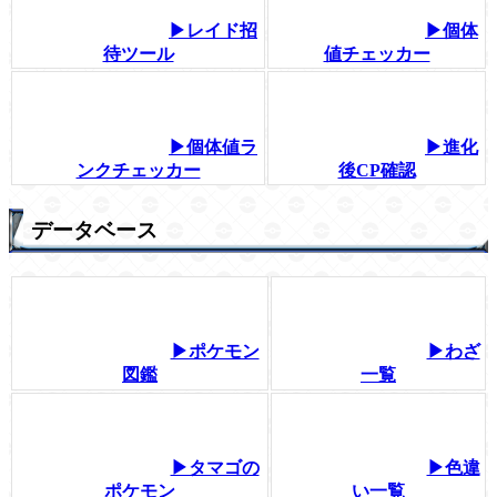
▶レイド招
▶個体
待ツール
値チェッカー
▶個体値ラ
▶進化
ンクチェッカー
後CP確認
データベース
▶ポケモン
▶わざ
図鑑
一覧
▶タマゴの
▶色違
ポケモン
い一覧