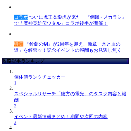
コラボ
ついに虎王＆影虎が来た！『鋼嵐 - メカラシ』
で「魔神英雄伝ワタル」コラボ後半が開催！
特集
『鈴蘭の剣』が2周年を迎え、新章「氷と血の
道」を解禁ッ！記念イベントの報酬もお見逃し無く！
攻略記事ランキング
個体値ランクチェッカー
1
スペシャルリサーチ「彼方の電光」のタスク内容と報
酬
2
イベント最新情報まとめ！期間や次回の内容
3