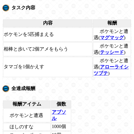
タスク内容
内容
報酬
ポケモンと遭
ポケモンを5匹捕まえる
遇(
マグマッグ
)
ポケモンと遭
相棒と歩いて2個アメをもらう
遇(
テッシード
)
ポケモンと遭
タマゴを1個かえす
遇(
アローライシ
ツブテ
)
全達成報酬
報酬アイテム
個数
アブソ
ポケモンと遭遇
ル
1000個
ほしのすな