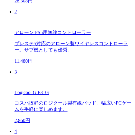
28,308円
2
アローン PS5用無線コントローラー
プレステ5対応のアローン製ワイヤレスコントローラ
ー。サブ機としても優秀。
11,480円
3
Logicool G F310r
コスパ抜群のロジクール製有線パッド。幅広いPCゲー
ムを手軽に楽しめます。
2,860円
4