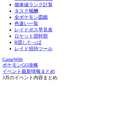
個体値ランク計算
タスク報酬
全ポケモン図鑑
色違い一覧
レイドボス早見表
ロケット団幹部
R団したっぱ
レイド招待ツール
GameWith
ポケモンGO攻略
イベント最新情報まとめ
3月のイベント内容まとめ