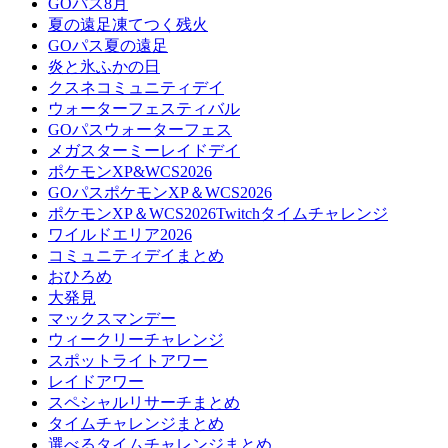
GOパス8月
夏の遠足凍てつく残火
GOパス夏の遠足
炎と氷ふかの日
クスネコミュニティデイ
ウォーターフェスティバル
GOパスウォーターフェス
メガスターミーレイドデイ
ポケモンXP&WCS2026
GOパスポケモンXP＆WCS2026
ポケモンXP＆WCS2026Twitchタイムチャレンジ
ワイルドエリア2026
コミュニティデイまとめ
おひろめ
大発見
マックスマンデー
ウィークリーチャレンジ
スポットライトアワー
レイドアワー
スペシャルリサーチまとめ
タイムチャレンジまとめ
選べるタイムチャレンジまとめ