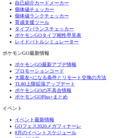
自己紹介カードメーカー
個体値チェッカー
個体値ランクチェッカー
育成支援ツール
タイプバランスチェッカー
ポケモンGOタイプ相性早見表
レイドバトルシミュレーター
ポケモンGO最新情報
ポケモンGO最新アプデ情報
プロモーションコード
大親友+になる条件とリモート交換の方法
TL80上限拡張アップデート
ポケモンGOの不具合情報
ポケモンGOPlus+まとめ
イベント
イベント最新情報
GOフェス2026メガフィナーレ
8月のイベントスケジュール