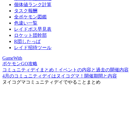
個体値ランク計算
タスク報酬
全ポケモン図鑑
色違い一覧
レイドボス早見表
ロケット団幹部
R団したっぱ
レイド招待ツール
GameWith
ポケモンGO攻略
コミュニティデイまとめ！イベントの内容と過去の開催内容
4月のコミュニティデイはヌイコグマ！開催期間と内容
ヌイコグマコミュニティデイでやることまとめ