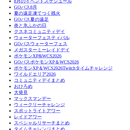
8月のイベントスケジュール
GOパス8月
夏の遠足凍てつく残火
GOパス夏の遠足
炎と氷ふかの日
クスネコミュニティデイ
ウォーターフェスティバル
GOパスウォーターフェス
メガスターミーレイドデイ
ポケモンXP&WCS2026
GOパスポケモンXP＆WCS2026
ポケモンXP＆WCS2026Twitchタイムチャレンジ
ワイルドエリア2026
コミュニティデイまとめ
おひろめ
大発見
マックスマンデー
ウィークリーチャレンジ
スポットライトアワー
レイドアワー
スペシャルリサーチまとめ
タイムチャレンジまとめ