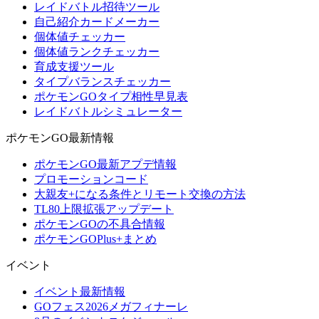
レイドバトル招待ツール
自己紹介カードメーカー
個体値チェッカー
個体値ランクチェッカー
育成支援ツール
タイプバランスチェッカー
ポケモンGOタイプ相性早見表
レイドバトルシミュレーター
ポケモンGO最新情報
ポケモンGO最新アプデ情報
プロモーションコード
大親友+になる条件とリモート交換の方法
TL80上限拡張アップデート
ポケモンGOの不具合情報
ポケモンGOPlus+まとめ
イベント
イベント最新情報
GOフェス2026メガフィナーレ