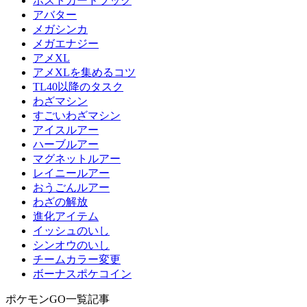
ポストカードブック
アバター
メガシンカ
メガエナジー
アメXL
アメXLを集めるコツ
TL40以降のタスク
わざマシン
すごいわざマシン
アイスルアー
ハーブルアー
マグネットルアー
レイニールアー
おうごんルアー
わざの解放
進化アイテム
イッシュのいし
シンオウのいし
チームカラー変更
ボーナスポケコイン
ポケモンGO一覧記事