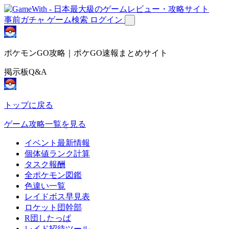
事前ガチャ
ゲーム検索
ログイン
ポケモンGO攻略｜ポケGO速報まとめサイト
掲示板Q&A
トップに戻る
ゲーム攻略一覧を見る
イベント最新情報
個体値ランク計算
タスク報酬
全ポケモン図鑑
色違い一覧
レイドボス早見表
ロケット団幹部
R団したっぱ
レイド招待ツール