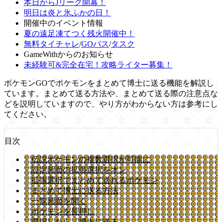
本日からJリーグ開幕！
明日は炎と氷ふかの日！
開催中のイベント情報
夏の遠足凍てつく残火開催中！
無料タイチャレ
/
GOパス
/
タスク
GameWithからのお知らせ
未経験可&完全在宅！攻略ライター募集！
ポケモンGOでポケモンをまとめて博士に送る機能を解説し
ています。まとめて送る方法や、まとめて送る際の注意点な
どを説明していますので、やり方がわからない方は参考にし
てください。
目次
伝説ポケモンの複数選択が可能に
設定画面の拡張選択をオン
拡張選択でまとめて送れるポケモン
まとめて博士に送る方法
一覧画面を開く
ポケモンを長押し
選択したら「博士に送る」