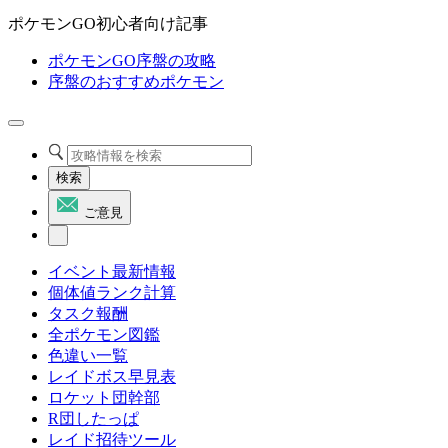
ポケモンGO初心者向け記事
ポケモンGO序盤の攻略
序盤のおすすめポケモン
検索
ご意見
イベント最新情報
個体値ランク計算
タスク報酬
全ポケモン図鑑
色違い一覧
レイドボス早見表
ロケット団幹部
R団したっぱ
レイド招待ツール