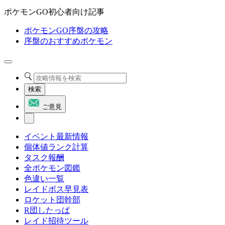
ポケモンGO初心者向け記事
ポケモンGO序盤の攻略
序盤のおすすめポケモン
検索
ご意見
イベント最新情報
個体値ランク計算
タスク報酬
全ポケモン図鑑
色違い一覧
レイドボス早見表
ロケット団幹部
R団したっぱ
レイド招待ツール