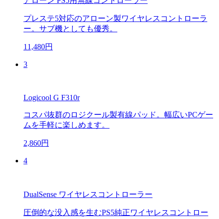
アローン PS5用無線コントローラー
プレステ5対応のアローン製ワイヤレスコントローラ
ー。サブ機としても優秀。
11,480円
3
Logicool G F310r
コスパ抜群のロジクール製有線パッド。幅広いPCゲー
ムを手軽に楽しめます。
2,860円
4
DualSense ワイヤレスコントローラー
圧倒的な没入感を生むPS5純正ワイヤレスコントロー