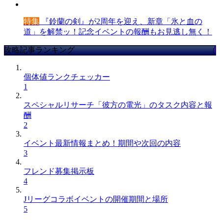
特集
『鈴蘭の剣』が2周年を迎え、新章「氷と血の
道」を解禁ッ！記念イベントの報酬もお見逃し無く！
攻略記事ランキング
個体値ランクチェッカー
1
スペシャルリサーチ「彼方の電光」のタスク内容と報
酬
2
イベント最新情報まとめ！期間や次回の内容
3
フレンド募集掲示板
4
Jリーグコラボイベントの開催期間と場所
5