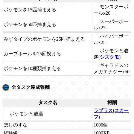
モンスターボ
ポケモンを15匹捕まえる
ールx20
スーパーボー
ポケモンを50匹捕まえる
ルx25
ハイパーボー
みずタイプのポケモンを25匹捕まえる
ルx25
ポケモンと遭
カーブボールを25回投げる
遇(
シズクモ
)
ギャラドスの
ポケモンを10種類捕まえる
メガエナジーx50
全タスク達成報酬
タスク名
報酬
ラプラス(スカー
ポケモンと遭遇
フ)
ほしのすな
1000個
経験値
1000XP