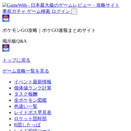
事前ガチャ
ゲーム検索
ログイン
ポケモンGO攻略｜ポケGO速報まとめサイト
掲示板Q&A
トップに戻る
ゲーム攻略一覧を見る
イベント最新情報
個体値ランク計算
タスク報酬
全ポケモン図鑑
色違い一覧
レイドボス早見表
ロケット団幹部
R団したっぱ
レイド招待ツール