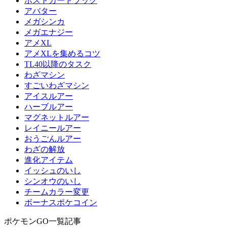
ポストカードブック
アバター
メガシンカ
メガエナジー
アメXL
アメXLを集めるコツ
TL40以降のタスク
わざマシン
すごいわざマシン
アイスルアー
ハーブルアー
マグネットルアー
レイニールアー
おうごんルアー
わざの解放
進化アイテム
イッシュのいし
シンオウのいし
チームカラー変更
ボーナスポケコイン
ポケモンGO一覧記事