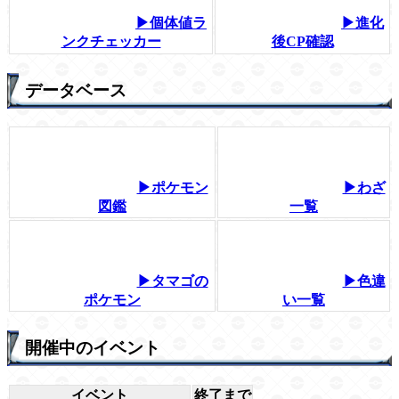
▶個体値ラ
▶進化
ンクチェッカー
後CP確認
データベース
▶ポケモン
▶わざ
図鑑
一覧
▶タマゴの
▶色違
ポケモン
い一覧
開催中のイベント
イベント
終了まで