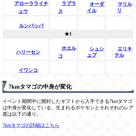
アローラライチ
ラプラ
オーダ
マリル
イル
リ
ュウ
ス
ルンパッパ
★1
ホエル
シュシ
エリキ
ハリーセン
ュプ
テル
コ
イワンコ
7kmタマゴの中身が変化
イベント期間中に開封したギフトから入手できる7kmタマゴ
は中身が変化している。生まれるポケモンとそれぞれのレア
度は以下の通り。
7kmタマゴの詳細はこちら