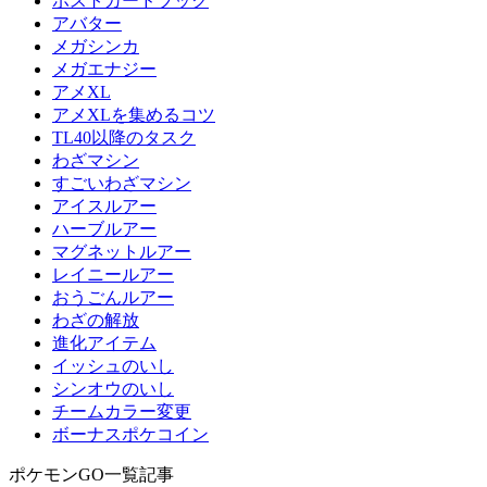
ポストカードブック
アバター
メガシンカ
メガエナジー
アメXL
アメXLを集めるコツ
TL40以降のタスク
わざマシン
すごいわざマシン
アイスルアー
ハーブルアー
マグネットルアー
レイニールアー
おうごんルアー
わざの解放
進化アイテム
イッシュのいし
シンオウのいし
チームカラー変更
ボーナスポケコイン
ポケモンGO一覧記事