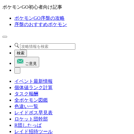
ポケモンGO初心者向け記事
ポケモンGO序盤の攻略
序盤のおすすめポケモン
検索
ご意見
イベント最新情報
個体値ランク計算
タスク報酬
全ポケモン図鑑
色違い一覧
レイドボス早見表
ロケット団幹部
R団したっぱ
レイド招待ツール