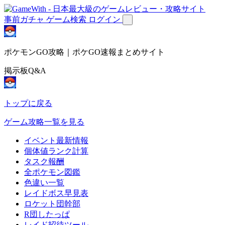
事前ガチャ
ゲーム検索
ログイン
ポケモンGO攻略｜ポケGO速報まとめサイト
掲示板Q&A
トップに戻る
ゲーム攻略一覧を見る
イベント最新情報
個体値ランク計算
タスク報酬
全ポケモン図鑑
色違い一覧
レイドボス早見表
ロケット団幹部
R団したっぱ
レイド招待ツール