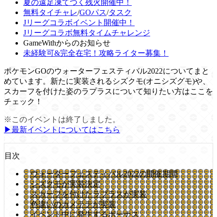
夏の遠足凍てつく残火開催中！
無料タイチャレ
/
GOパス
/
タスク
Jリーグコラボイベント開催中！
Jリーグコラボ無料タイムチャレンジ
GameWithからのお知らせ
未経験可&完全在宅！攻略ライター募集！
ポケモンGOのウォーターフェスティバル2022についてまと
めています。新たに実装されるシズクモ(オニシズグモ)や、
スカーフを付けた姿のラプラスについて知りたい方はここを
チェック！
※このイベントは終了しました。
▶︎最新イベントについてはこちら
目次
ウォーターフェスティバル2022の開催期間
シズクモが実装決定
スカーフを付けたラプラスが実装
色違いのカメテテが実装
イベント中に発生するボーナス