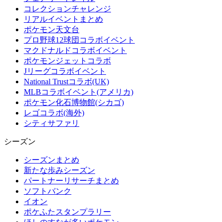
コレクションチャレンジ
リアルイベントまとめ
ポケモン天文台
プロ野球12球団コラボイベント
マクドナルドコラボイベント
ポケモンジェットコラボ
Jリーグコラボイベント
National Trustコラボ(UK)
MLBコラボイベント(アメリカ)
ポケモン化石博物館(シカゴ)
レゴコラボ(海外)
シティサファリ
シーズン
シーズンまとめ
新たな歩みシーズン
パートナーリサーチまとめ
ソフトバンク
イオン
ポケふたスタンプラリー