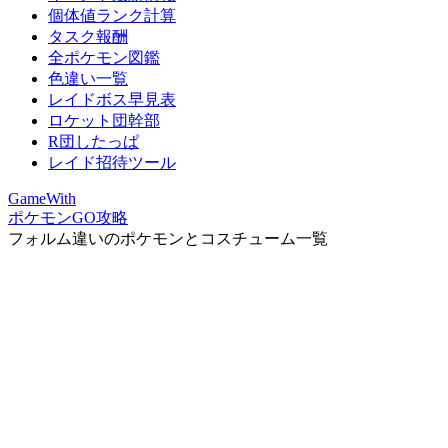
個体値ランク計算
タスク報酬
全ポケモン図鑑
色違い一覧
レイドボス早見表
ロケット団幹部
R団したっぱ
レイド招待ツール
GameWith
ポケモンGO攻略
フォルム違いのポケモンとコスチューム一覧