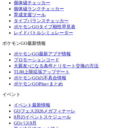
個体値チェッカー
個体値ランクチェッカー
育成支援ツール
タイプバランスチェッカー
ポケモンGOタイプ相性早見表
レイドバトルシミュレーター
ポケモンGO最新情報
ポケモンGO最新アプデ情報
プロモーションコード
大親友+になる条件とリモート交換の方法
TL80上限拡張アップデート
ポケモンGOの不具合情報
ポケモンGOPlus+まとめ
イベント
イベント最新情報
GOフェス2026メガフィナーレ
8月のイベントスケジュール
GOパス8月