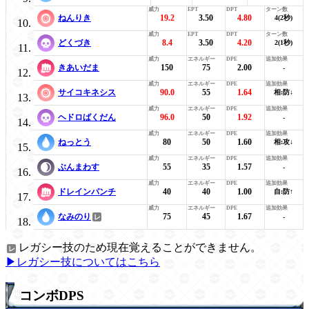
ねんりき
19.2
3.50
4.80
4(2秒)
どくづき
8.4
3.50
4.20
2(1秒)
きあいだま
150
75
2.00
-
サイコキネシス
90.0
55
1.64
相:防↓
ヘドロばくだん
96.0
50
1.92
-
ねっとう
80
50
1.60
相:攻↓
ぶんまわす
55
35
1.57
-
ドレインパンチ
40
40
1.00
自:防↑
なみのり
75
45
1.67
-
レガシー技のため現在覚えることができません。
▶レガシー技についてはこちら
コンボDPS