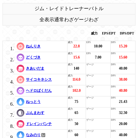
ジム・レイド
トレーナーバトル
全表示
通常わざ
ゲージわざ
威力
EPS/EPT
DPS/DPT
ねんりき
22.8
10.00
15.20
どくづき
15.6
7.00
15.60
きあいだま
140
40.00
サイコキネシス
114.0
38.00
ヘドロばくだん
102.0
40.80
ねっとう
75
21.43
ぶんまわす
65
32.50
ドレインパンチ
50
20.00
なみのり
60
40.00