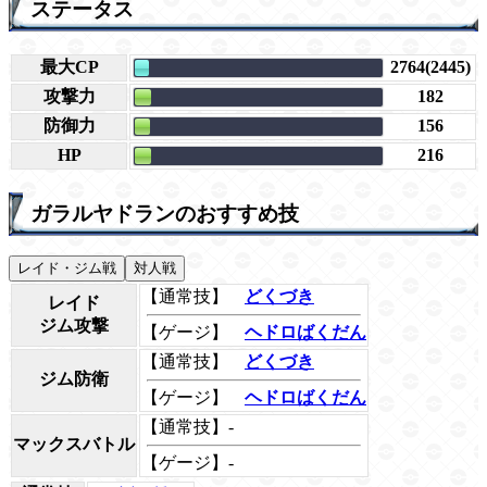
ステータス
最大CP
2764(2445)
攻撃力
182
防御力
156
HP
216
ガラルヤドランのおすすめ技
レイド・ジム戦
対人戦
【通常技】
どくづき
レイド
ジム攻撃
【ゲージ】
ヘドロばくだん
【通常技】
どくづき
ジム防衛
【ゲージ】
ヘドロばくだん
【通常技】-
マックスバトル
【ゲージ】-