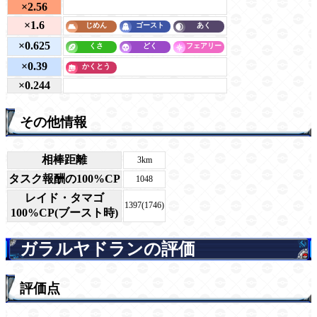
×2.56
×1.6
×0.625
×0.39
×0.244
その他情報
相棒距離
3km
タスク報酬の100%CP
1048
レイド・タマゴ
1397(1746)
100%CP(ブースト時)
ガラルヤドランの評価
評価点