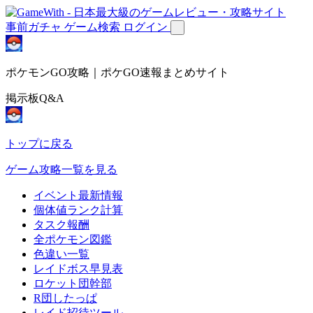
事前ガチャ
ゲーム検索
ログイン
ポケモンGO攻略｜ポケGO速報まとめサイト
掲示板Q&A
トップに戻る
ゲーム攻略一覧を見る
イベント最新情報
個体値ランク計算
タスク報酬
全ポケモン図鑑
色違い一覧
レイドボス早見表
ロケット団幹部
R団したっぱ
レイド招待ツール