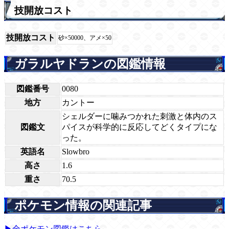
技開放コスト
技開放コスト
砂×50000、アメ×50
ガラルヤドランの図鑑情報
図鑑番号
0080
地方
カントー
シェルダーに噛みつかれた刺激と体内のス
図鑑文
パイスが科学的に反応してどくタイプにな
った。
英語名
Slowbro
高さ
1.6
重さ
70.5
ポケモン情報の関連記事
▶全ポケモン図鑑はこちら