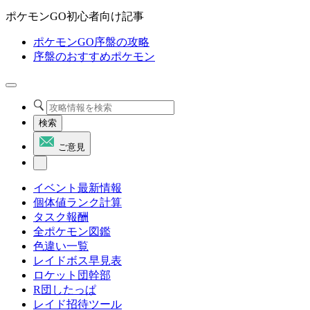
ポケモンGO初心者向け記事
ポケモンGO序盤の攻略
序盤のおすすめポケモン
検索
ご意見
イベント最新情報
個体値ランク計算
タスク報酬
全ポケモン図鑑
色違い一覧
レイドボス早見表
ロケット団幹部
R団したっぱ
レイド招待ツール