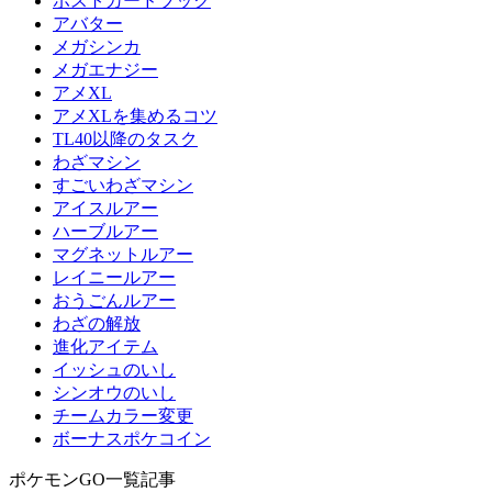
ポストカードブック
アバター
メガシンカ
メガエナジー
アメXL
アメXLを集めるコツ
TL40以降のタスク
わざマシン
すごいわざマシン
アイスルアー
ハーブルアー
マグネットルアー
レイニールアー
おうごんルアー
わざの解放
進化アイテム
イッシュのいし
シンオウのいし
チームカラー変更
ボーナスポケコイン
ポケモンGO一覧記事