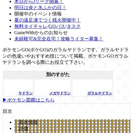
本日からJリーグ開幕！
明日は炎と氷ふかの日！
開催中のイベント情報
夏の遠足凍てつく残火開催中！
無料タイチャレ
/
GOパス
/
タスク
GameWithからのお知らせ
未経験可&完全在宅！攻略ライター募集！
ポケモンGO(ポケGO)のガラルヤドランです。ガラルヤドラ
ンの色違いやおすすめ技について掲載。ポケモンGOガラル
ヤドランを調べる際にお役立て下さい。
別のすがた
ヤドラン
メガヤドラン
ガラルヤドラン
▶ポケモン図鑑はこちら
目次
基本情報
評価