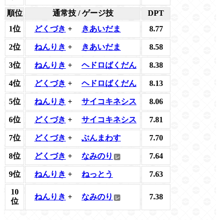
順位
通常技 / ゲージ技
DPT
1位
どくづき
+
きあいだま
8.77
2位
ねんりき
+
きあいだま
8.58
3位
ねんりき
+
ヘドロばくだん
8.38
4位
どくづき
+
ヘドロばくだん
8.13
5位
ねんりき
+
サイコキネシス
8.06
6位
どくづき
+
サイコキネシス
7.81
7位
どくづき
+
ぶんまわす
7.70
8位
どくづき
+
なみのり
7.64
9位
ねんりき
+
ねっとう
7.63
10
ねんりき
+
なみのり
7.38
位