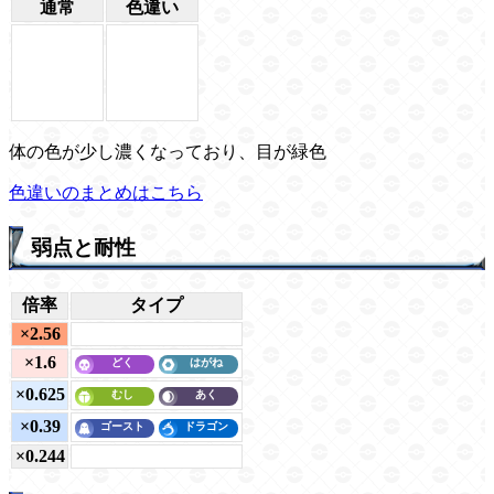
通常
色違い
体の色が少し濃くなっており、目が緑色
色違いのまとめはこちら
弱点と耐性
倍率
タイプ
×2.56
×1.6
×0.625
×0.39
×0.244