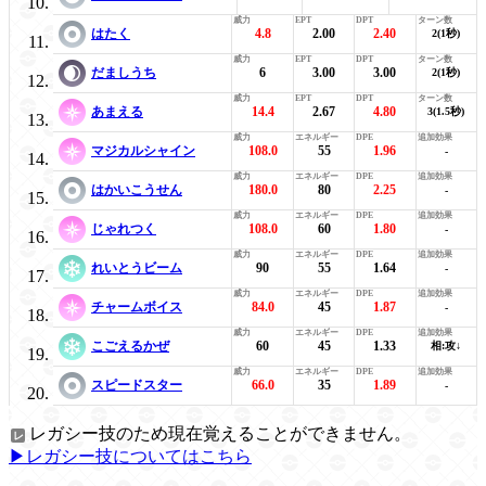
はたく
4.8
2.00
2.40
2(1秒)
だましうち
6
3.00
3.00
2(1秒)
あまえる
14.4
2.67
4.80
3(1.5秒)
マジカルシャイン
108.0
55
1.96
-
はかいこうせん
180.0
80
2.25
-
じゃれつく
108.0
60
1.80
-
れいとうビーム
90
55
1.64
-
チャームボイス
84.0
45
1.87
-
こごえるかぜ
60
45
1.33
相:攻↓
スピードスター
66.0
35
1.89
-
レガシー技のため現在覚えることができません。
▶レガシー技についてはこちら