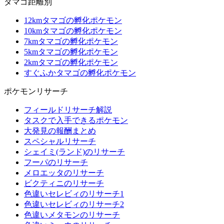
タマゴ距離別
12kmタマゴの孵化ポケモン
10kmタマゴの孵化ポケモン
7kmタマゴの孵化ポケモン
5kmタマゴの孵化ポケモン
2kmタマゴの孵化ポケモン
すぐふかタマゴの孵化ポケモン
ポケモンリサーチ
フィールドリサーチ解説
タスクで入手できるポケモン
大発見の報酬まとめ
スペシャルリサーチ
シェイミ(ランド)のリサーチ
フーパのリサーチ
メロエッタのリサーチ
ビクティニのリサーチ
色違いセレビィのリサーチ1
色違いセレビィのリサーチ2
色違いメタモンのリサーチ