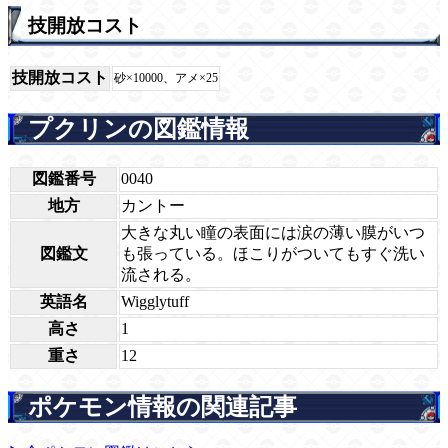
技開放コスト
技開放コスト
砂×10000、アメ×25
プクリンの図鑑情報
図鑑番号
0040
地方
カントー
大きな丸い瞳の表面には涙の薄い膜がいつ
図鑑文
も張っている。ほこりがついてもすぐ洗い
流される。
英語名
Wigglytuff
高さ
1
重さ
12
ポケモン情報の関連記事