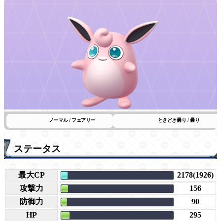
ノーマル / フェアリー
ときどき曇り / 曇り
ステータス
最大CP
2178(1926)
攻撃力
156
防御力
90
HP
295