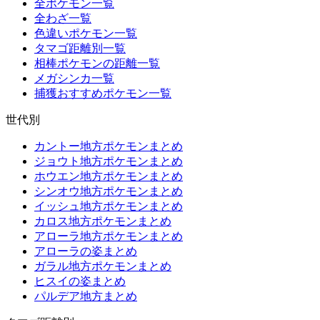
全ポケモン一覧
全わざ一覧
色違いポケモン一覧
タマゴ距離別一覧
相棒ポケモンの距離一覧
メガシンカ一覧
捕獲おすすめポケモン一覧
世代別
カントー地方ポケモンまとめ
ジョウト地方ポケモンまとめ
ホウエン地方ポケモンまとめ
シンオウ地方ポケモンまとめ
イッシュ地方ポケモンまとめ
カロス地方ポケモンまとめ
アローラ地方ポケモンまとめ
アローラの姿まとめ
ガラル地方ポケモンまとめ
ヒスイの姿まとめ
パルデア地方まとめ