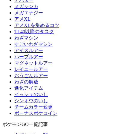
アバター
メガシンカ
メガエナジー
アメXL
アメXLを集めるコツ
TL40以降のタスク
わざマシン
すごいわざマシン
アイスルアー
ハーブルアー
マグネットルアー
レイニールアー
おうごんルアー
わざの解放
進化アイテム
イッシュのいし
シンオウのいし
チームカラー変更
ボーナスポケコイン
ポケモンGO一覧記事