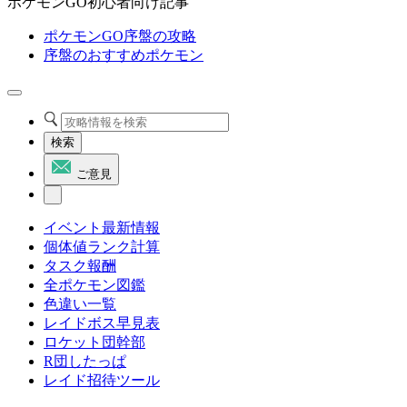
ポケモンGO初心者向け記事
ポケモンGO序盤の攻略
序盤のおすすめポケモン
検索
ご意見
イベント最新情報
個体値ランク計算
タスク報酬
全ポケモン図鑑
色違い一覧
レイドボス早見表
ロケット団幹部
R団したっぱ
レイド招待ツール