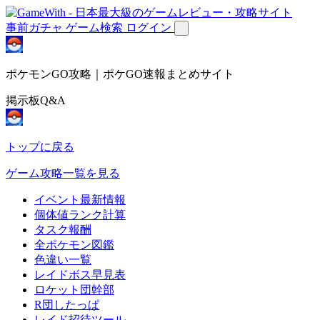
事前ガチャ
ゲーム検索
ログイン
ポケモンGO攻略｜ポケGO速報まとめサイト
掲示板Q&A
トップに戻る
ゲーム攻略一覧を見る
イベント最新情報
個体値ランク計算
タスク報酬
全ポケモン図鑑
色違い一覧
レイドボス早見表
ロケット団幹部
R団したっぱ
レイド招待ツール