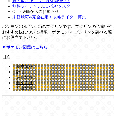
夏の遠足凍てつく残火開催中！
無料タイチャレ
/
GOパス
/
タスク
GameWithからのお知らせ
未経験可&完全在宅！攻略ライター募集！
ポケモンGO(ポケGO)のプクリンです。プクリンの色違いや
おすすめ技について掲載。ポケモンGOプクリンを調べる際
にお役立て下さい。
▶ポケモン図鑑はこちら
目次
基本情報
評価
進化情報
覚える技
図鑑情報