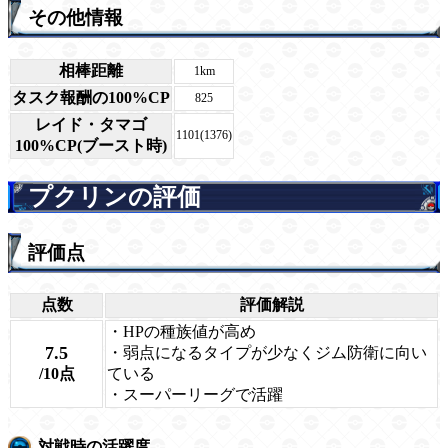
その他情報
相棒距離
1km
タスク報酬の100%CP
825
レイド・タマゴ
1101(1376)
100%CP(ブースト時)
プクリンの評価
評価点
点数
評価解説
・HPの種族値が高め
7.5
・弱点になるタイプが少なくジム防衛に向い
/10点
ている
・スーパーリーグで活躍
対戦時の活躍度