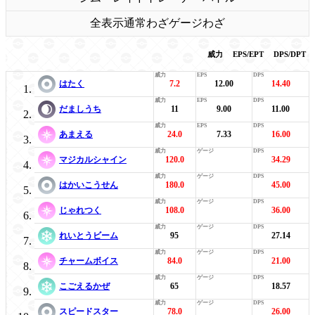
全表示
通常わざ
ゲージわざ
威力
EPS/EPT
DPS/DPT
はたく
7.2
12.00
14.40
だましうち
11
9.00
11.00
あまえる
24.0
7.33
16.00
マジカルシャイン
120.0
34.29
はかいこうせん
180.0
45.00
じゃれつく
108.0
36.00
れいとうビーム
95
27.14
チャームボイス
84.0
21.00
こごえるかぜ
65
18.57
スピードスター
78.0
26.00