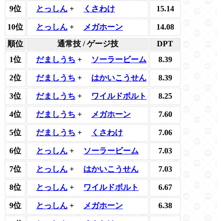
9位
とっしん
+
くさわけ
15.14
10位
とっしん
+
メガホーン
14.08
順位
通常技 / ゲージ技
DPT
1位
だましうち
+
ソーラービーム
8.39
2位
だましうち
+
はかいこうせん
8.39
3位
だましうち
+
ワイルドボルト
8.25
4位
だましうち
+
メガホーン
7.60
5位
だましうち
+
くさわけ
7.06
6位
とっしん
+
ソーラービーム
7.03
7位
とっしん
+
はかいこうせん
7.03
8位
とっしん
+
ワイルドボルト
6.67
9位
とっしん
+
メガホーン
6.38