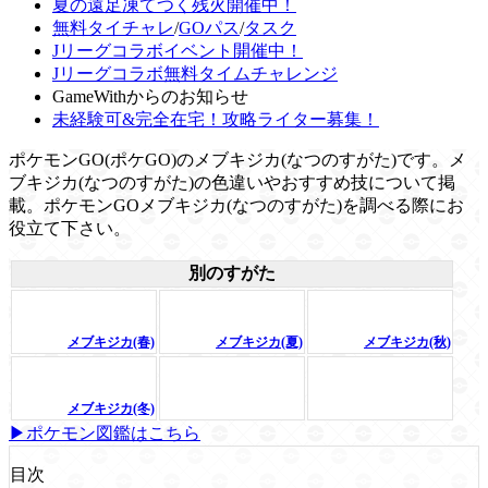
夏の遠足凍てつく残火開催中！
無料タイチャレ
/
GOパス
/
タスク
Jリーグコラボイベント開催中！
Jリーグコラボ無料タイムチャレンジ
GameWithからのお知らせ
未経験可&完全在宅！攻略ライター募集！
ポケモンGO(ポケGO)のメブキジカ(なつのすがた)です。メ
ブキジカ(なつのすがた)の色違いやおすすめ技について掲
載。ポケモンGOメブキジカ(なつのすがた)を調べる際にお
役立て下さい。
別のすがた
メブキジカ(春)
メブキジカ(夏)
メブキジカ(秋)
メブキジカ(冬)
▶ポケモン図鑑はこちら
目次