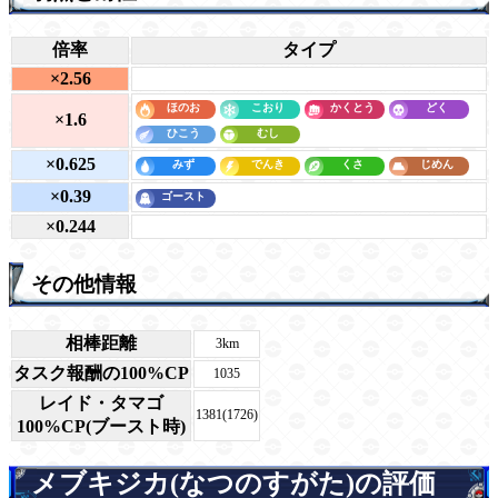
倍率
タイプ
×2.56
×1.6
×0.625
×0.39
×0.244
その他情報
相棒距離
3km
タスク報酬の100%CP
1035
レイド・タマゴ
1381(1726)
100%CP(ブースト時)
メブキジカ(なつのすがた)の評価