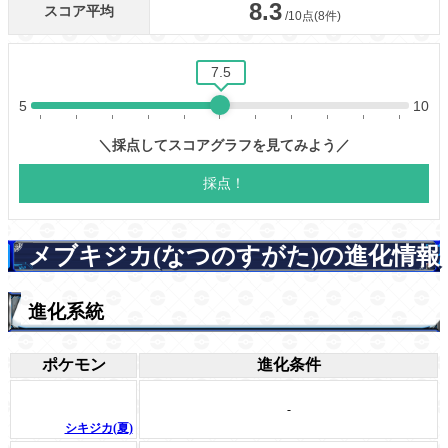
メブキジカ(なつのすがた)の進化情報
進化系統
ポケモン
進化条件
-
シキジカ(夏)