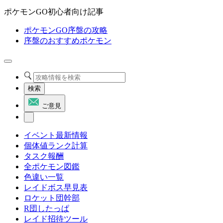
ポケモンGO初心者向け記事
ポケモンGO序盤の攻略
序盤のおすすめポケモン
検索
ご意見
イベント最新情報
個体値ランク計算
タスク報酬
全ポケモン図鑑
色違い一覧
レイドボス早見表
ロケット団幹部
R団したっぱ
レイド招待ツール