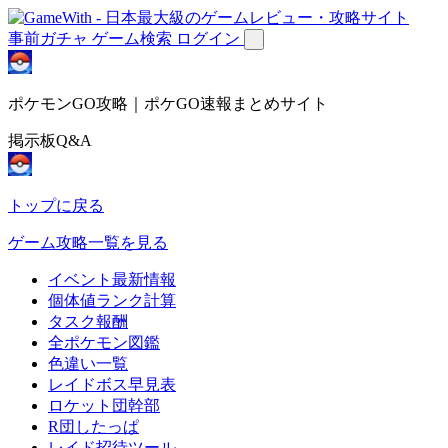
事前ガチャ
ゲーム検索
ログイン
ポケモンGO攻略｜ポケGO速報まとめサイト
掲示板Q&A
トップに戻る
ゲーム攻略一覧を見る
イベント最新情報
個体値ランク計算
タスク報酬
全ポケモン図鑑
色違い一覧
レイドボス早見表
ロケット団幹部
R団したっぱ
レイド招待ツール