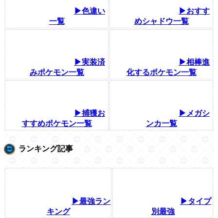
▶色違い
▶おすす
一覧
めシャドウ一覧
▶実装済
▶相棒進
みポケモン一覧
化するポケモン一覧
▶捕獲お
▶メガシ
すすめポケモン一覧
ンカ一覧
ランキング記事
▶最強ラン
▶タイプ
キング
別最強