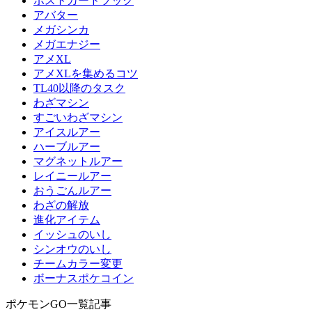
ポストカードブック
アバター
メガシンカ
メガエナジー
アメXL
アメXLを集めるコツ
TL40以降のタスク
わざマシン
すごいわざマシン
アイスルアー
ハーブルアー
マグネットルアー
レイニールアー
おうごんルアー
わざの解放
進化アイテム
イッシュのいし
シンオウのいし
チームカラー変更
ボーナスポケコイン
ポケモンGO一覧記事