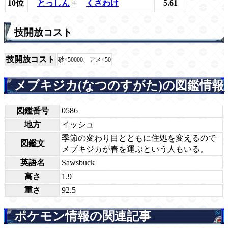
10位
とっしん
+
くさわけ
5.61
技開放コスト
技開放コスト
砂×50000、アメ×50
メブキジカ(なつのすがた)の図鑑情報
図鑑番号
0586
地方
イッシュ
季節の変わり目とともに住処を変えるので
図鑑文
メブキジカが春を運ぶという人もいる。
英語名
Sawsbuck
高さ
1.9
重さ
92.5
ポケモン情報の関連記事