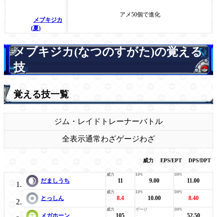
アメ50個で進化
メブキジカ
(夏)
メブキジカ(なつのすがた)の覚える
技
覚える技一覧
ジム・レイド
トレーナーバトル
全表示
通常わざ
ゲージわざ
威力
EPS/EPT
DPS/DPT
だましうち
11
9.00
11.00
とっしん
8.4
10.00
8.40
メガホーン
105
52.50