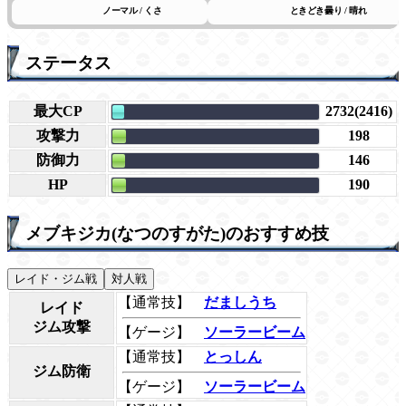
ノーマル / くさ
ときどき曇り / 晴れ
ステータス
最大CP
2732(2416)
攻撃力
198
防御力
146
HP
190
メブキジカ(なつのすがた)のおすすめ技
レイド・ジム戦
対人戦
【通常技】
だましうち
レイド
ジム攻撃
【ゲージ】
ソーラービーム
【通常技】
とっしん
ジム防衛
【ゲージ】
ソーラービーム