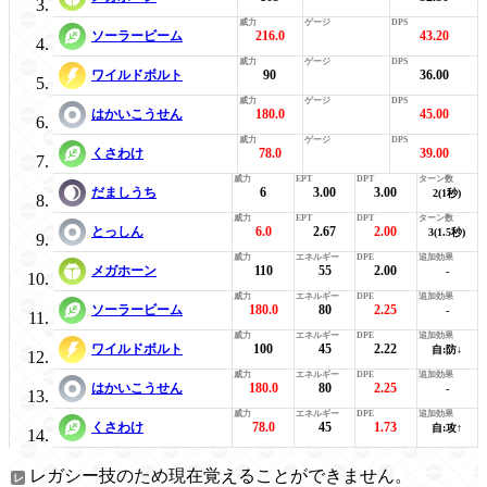
ソーラービーム
216.0
43.20
ワイルドボルト
90
36.00
はかいこうせん
180.0
45.00
くさわけ
78.0
39.00
だましうち
6
3.00
3.00
2(1秒)
とっしん
6.0
2.67
2.00
3(1.5秒)
メガホーン
110
55
2.00
-
ソーラービーム
180.0
80
2.25
-
ワイルドボルト
100
45
2.22
自:防↓
はかいこうせん
180.0
80
2.25
-
くさわけ
78.0
45
1.73
自:攻↑
レガシー技のため現在覚えることができません。