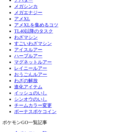
アバター
メガシンカ
メガエナジー
アメXL
アメXLを集めるコツ
TL40以降のタスク
わざマシン
すごいわざマシン
アイスルアー
ハーブルアー
マグネットルアー
レイニールアー
おうごんルアー
わざの解放
進化アイテム
イッシュのいし
シンオウのいし
チームカラー変更
ボーナスポケコイン
ポケモンGO一覧記事