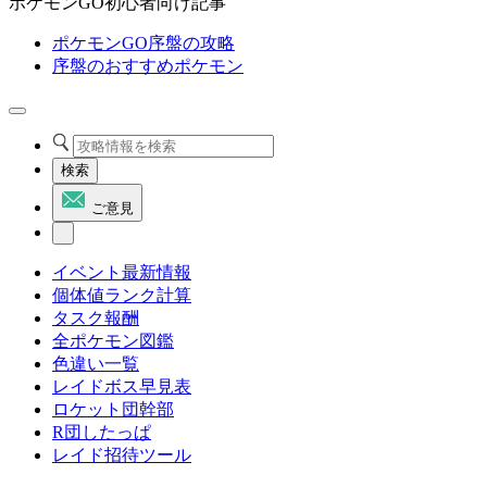
ポケモンGO初心者向け記事
ポケモンGO序盤の攻略
序盤のおすすめポケモン
検索
ご意見
イベント最新情報
個体値ランク計算
タスク報酬
全ポケモン図鑑
色違い一覧
レイドボス早見表
ロケット団幹部
R団したっぱ
レイド招待ツール