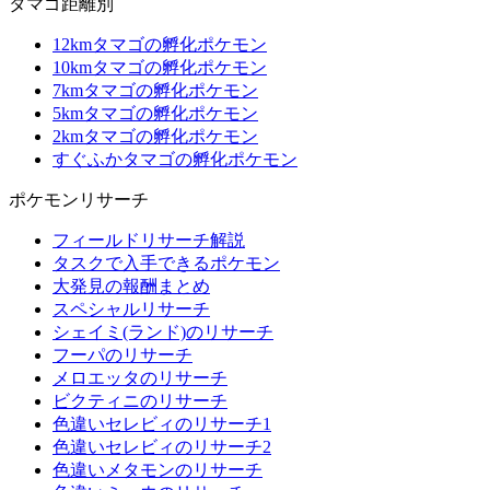
タマゴ距離別
12kmタマゴの孵化ポケモン
10kmタマゴの孵化ポケモン
7kmタマゴの孵化ポケモン
5kmタマゴの孵化ポケモン
2kmタマゴの孵化ポケモン
すぐふかタマゴの孵化ポケモン
ポケモンリサーチ
フィールドリサーチ解説
タスクで入手できるポケモン
大発見の報酬まとめ
スペシャルリサーチ
シェイミ(ランド)のリサーチ
フーパのリサーチ
メロエッタのリサーチ
ビクティニのリサーチ
色違いセレビィのリサーチ1
色違いセレビィのリサーチ2
色違いメタモンのリサーチ