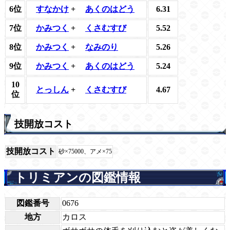
6位
すなかけ
+
あくのはどう
6.31
7位
かみつく
+
くさむすび
5.52
8位
かみつく
+
なみのり
5.26
9位
かみつく
+
あくのはどう
5.24
10
とっしん
+
くさむすび
4.67
位
技開放コスト
技開放コスト
砂×75000、アメ×75
トリミアンの図鑑情報
図鑑番号
0676
地方
カロス