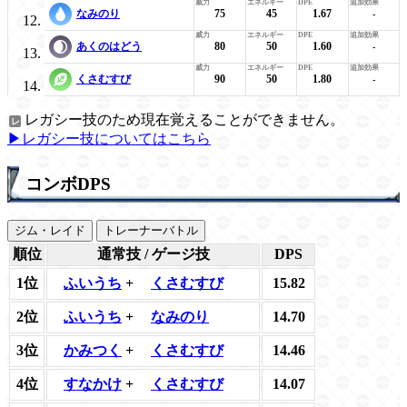
なみのり
75
45
1.67
-
あくのはどう
80
50
1.60
-
くさむすび
90
50
1.80
-
レガシー技のため現在覚えることができません。
▶レガシー技についてはこちら
コンボDPS
ジム・レイド
トレーナーバトル
順位
通常技 / ゲージ技
DPS
1位
ふいうち
+
くさむすび
15.82
2位
ふいうち
+
なみのり
14.70
3位
かみつく
+
くさむすび
14.46
4位
すなかけ
+
くさむすび
14.07