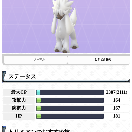
ノーマル
ときどき曇り
ステータス
最大CP
2387(2111)
攻撃力
164
防御力
167
HP
181
トリミアンのおすすめ技