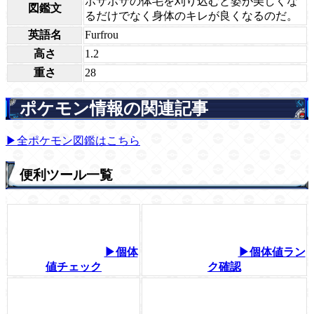
ボサボサの体毛を刈り込むと姿が美しくな
図鑑文
るだけでなく身体のキレが良くなるのだ。
英語名
Furfrou
高さ
1.2
重さ
28
ポケモン情報の関連記事
▶全ポケモン図鑑はこちら
便利ツール一覧
▶個体
▶個体値ラン
値チェック
ク確認