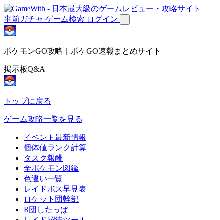
事前ガチャ
ゲーム検索
ログイン
ポケモンGO攻略｜ポケGO速報まとめサイト
掲示板Q&A
トップに戻る
ゲーム攻略一覧を見る
イベント最新情報
個体値ランク計算
タスク報酬
全ポケモン図鑑
色違い一覧
レイドボス早見表
ロケット団幹部
R団したっぱ
レイド招待ツール