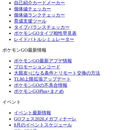
自己紹介カードメーカー
個体値チェッカー
個体値ランクチェッカー
育成支援ツール
タイプバランスチェッカー
ポケモンGOタイプ相性早見表
レイドバトルシミュレーター
ポケモンGO最新情報
ポケモンGO最新アプデ情報
プロモーションコード
大親友+になる条件とリモート交換の方法
TL80上限拡張アップデート
ポケモンGOの不具合情報
ポケモンGOPlus+まとめ
イベント
イベント最新情報
GOフェス2026メガフィナーレ
8月のイベントスケジュール