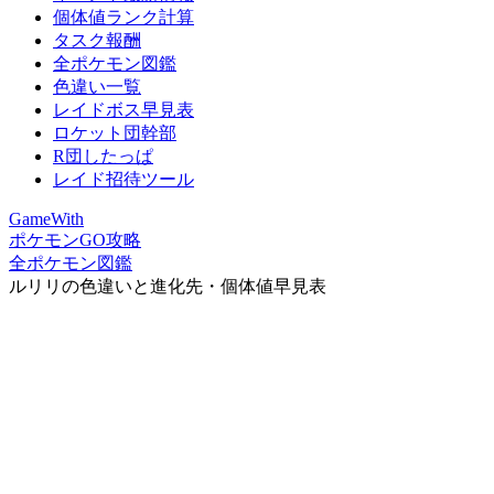
個体値ランク計算
タスク報酬
全ポケモン図鑑
色違い一覧
レイドボス早見表
ロケット団幹部
R団したっぱ
レイド招待ツール
GameWith
ポケモンGO攻略
全ポケモン図鑑
ルリリの色違いと進化先・個体値早見表