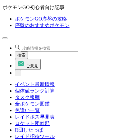
ポケモンGO初心者向け記事
ポケモンGO序盤の攻略
序盤のおすすめポケモン
検索
ご意見
イベント最新情報
個体値ランク計算
タスク報酬
全ポケモン図鑑
色違い一覧
レイドボス早見表
ロケット団幹部
R団したっぱ
レイド招待ツール