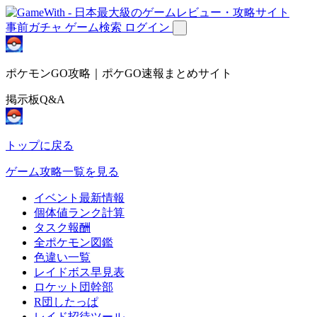
事前ガチャ
ゲーム検索
ログイン
ポケモンGO攻略｜ポケGO速報まとめサイト
掲示板Q&A
トップに戻る
ゲーム攻略一覧を見る
イベント最新情報
個体値ランク計算
タスク報酬
全ポケモン図鑑
色違い一覧
レイドボス早見表
ロケット団幹部
R団したっぱ
レイド招待ツール