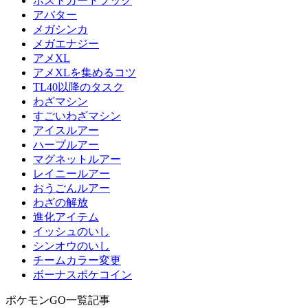
ポストカードブック
アバター
メガシンカ
メガエナジー
アメXL
アメXLを集めるコツ
TL40以降のタスク
わざマシン
すごいわざマシン
アイスルアー
ハーブルアー
マグネットルアー
レイニールアー
おうごんルアー
わざの解放
進化アイテム
イッシュのいし
シンオウのいし
チームカラー変更
ボーナスポケコイン
ポケモンGO一覧記事