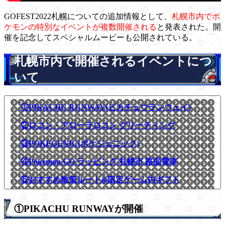
GOFEST2022札幌についての追加情報として、
札幌市内でポ
ケモンの特別なイベントが複数開催される
と発表された。開
催を記念してスペシャルムービーも公開されている。
札幌市内で開催されるイベントにつ
いて
①PIKACHU RUNWAY(ピカチュウランウェイ)
②ロコン・アローラロコン グリーティング
③POKÉGENIC(ポケジェニック)
④Pokémon GO ラッピング 札幌市 路面電車
⑤おすすめ散策ルート&限定ゲーム内ギフト
①PIKACHU RUNWAYが開催