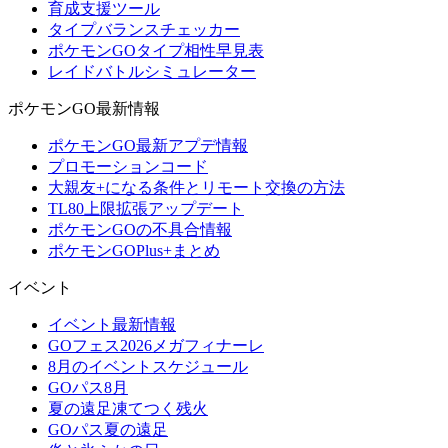
育成支援ツール
タイプバランスチェッカー
ポケモンGOタイプ相性早見表
レイドバトルシミュレーター
ポケモンGO最新情報
ポケモンGO最新アプデ情報
プロモーションコード
大親友+になる条件とリモート交換の方法
TL80上限拡張アップデート
ポケモンGOの不具合情報
ポケモンGOPlus+まとめ
イベント
イベント最新情報
GOフェス2026メガフィナーレ
8月のイベントスケジュール
GOパス8月
夏の遠足凍てつく残火
GOパス夏の遠足