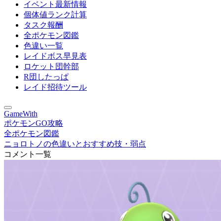
イベント最新情報
個体値ランク計算
タスク報酬
全ポケモン図鑑
色違い一覧
レイドボス早見表
ロケット団幹部
R団したっぱ
レイド招待ツール
GameWith
ポケモンGO攻略
全ポケモン図鑑
ニョロトノの色違いとおすすめ技・弱点
コメント一覧