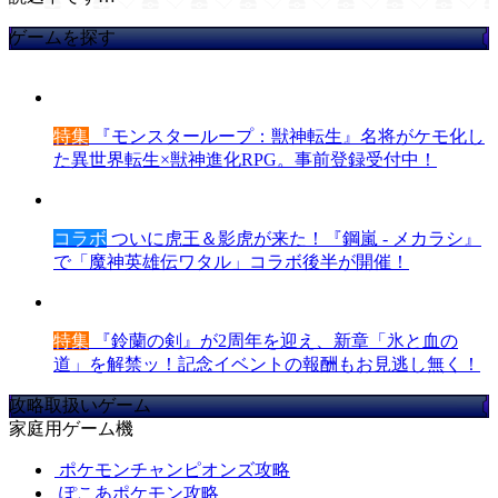
ゲームを探す
特集
『モンスターループ：獣神転生』名将がケモ化し
た異世界転生×獣神進化RPG。事前登録受付中！
コラボ
ついに虎王＆影虎が来た！『鋼嵐 - メカラシ』
で「魔神英雄伝ワタル」コラボ後半が開催！
特集
『鈴蘭の剣』が2周年を迎え、新章「氷と血の
道」を解禁ッ！記念イベントの報酬もお見逃し無く！
攻略取扱いゲーム
家庭用ゲーム機
ポケモンチャンピオンズ攻略
ぽこあポケモン攻略