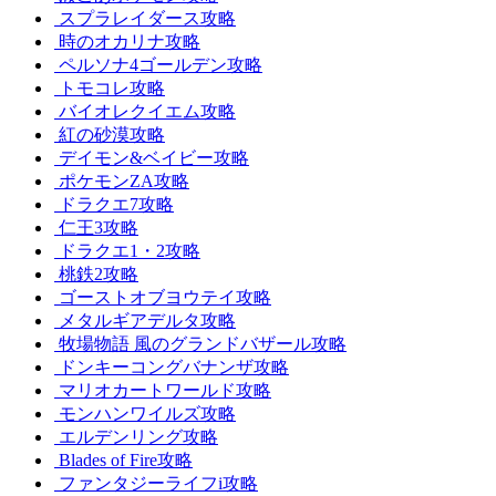
スプラレイダース攻略
時のオカリナ攻略
ペルソナ4ゴールデン攻略
トモコレ攻略
バイオレクイエム攻略
紅の砂漠攻略
デイモン&ベイビー攻略
ポケモンZA攻略
ドラクエ7攻略
仁王3攻略
ドラクエ1・2攻略
桃鉄2攻略
ゴーストオブヨウテイ攻略
メタルギアデルタ攻略
牧場物語 風のグランドバザール攻略
ドンキーコングバナンザ攻略
マリオカートワールド攻略
モンハンワイルズ攻略
エルデンリング攻略
Blades of Fire攻略
ファンタジーライフi攻略