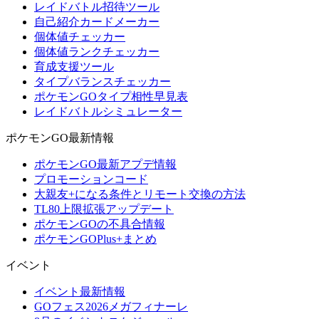
レイドバトル招待ツール
自己紹介カードメーカー
個体値チェッカー
個体値ランクチェッカー
育成支援ツール
タイプバランスチェッカー
ポケモンGOタイプ相性早見表
レイドバトルシミュレーター
ポケモンGO最新情報
ポケモンGO最新アプデ情報
プロモーションコード
大親友+になる条件とリモート交換の方法
TL80上限拡張アップデート
ポケモンGOの不具合情報
ポケモンGOPlus+まとめ
イベント
イベント最新情報
GOフェス2026メガフィナーレ