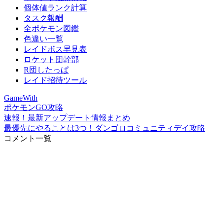
個体値ランク計算
タスク報酬
全ポケモン図鑑
色違い一覧
レイドボス早見表
ロケット団幹部
R団したっぱ
レイド招待ツール
GameWith
ポケモンGO攻略
速報！最新アップデート情報まとめ
最優先にやることは3つ！ダンゴロコミュニティデイ攻略
コメント一覧