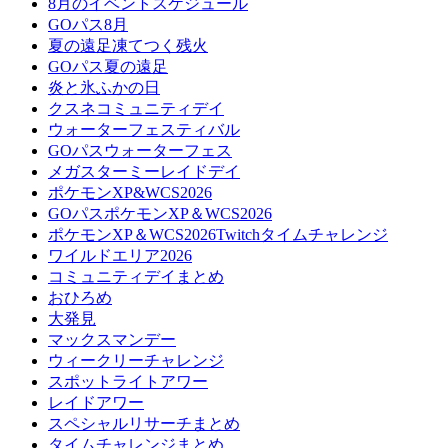
8月のイベントスケジュール
GOパス8月
夏の遠足凍てつく残火
GOパス夏の遠足
炎と氷ふかの日
クスネコミュニティデイ
ウォーターフェスティバル
GOパスウォーターフェス
メガスターミーレイドデイ
ポケモンXP&WCS2026
GOパスポケモンXP＆WCS2026
ポケモンXP＆WCS2026Twitchタイムチャレンジ
ワイルドエリア2026
コミュニティデイまとめ
おひろめ
大発見
マックスマンデー
ウィークリーチャレンジ
スポットライトアワー
レイドアワー
スペシャルリサーチまとめ
タイムチャレンジまとめ