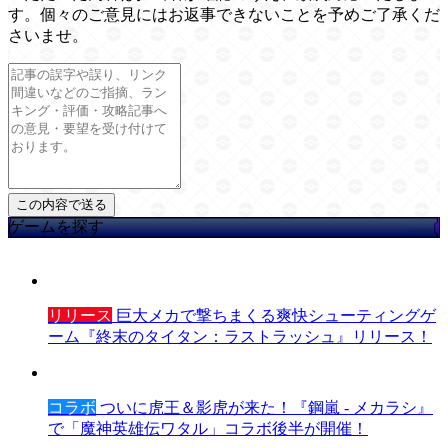
す。個々のご意見にはお返事できないことを予めご了承くだ
さいませ。
ゲームを探す
リリース
巨大メカで撃ちまくる爽快シューティングゲ
ーム『終末のタイタン：ラストラッシュ』リリース！
コラボ
ついに虎王＆影虎が来た！『鋼嵐 - メカラシ』
で「魔神英雄伝ワタル」コラボ後半が開催！