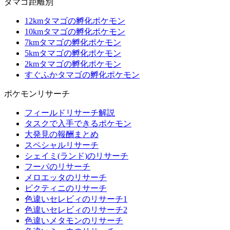
タマゴ距離別
12kmタマゴの孵化ポケモン
10kmタマゴの孵化ポケモン
7kmタマゴの孵化ポケモン
5kmタマゴの孵化ポケモン
2kmタマゴの孵化ポケモン
すぐふかタマゴの孵化ポケモン
ポケモンリサーチ
フィールドリサーチ解説
タスクで入手できるポケモン
大発見の報酬まとめ
スペシャルリサーチ
シェイミ(ランド)のリサーチ
フーパのリサーチ
メロエッタのリサーチ
ビクティニのリサーチ
色違いセレビィのリサーチ1
色違いセレビィのリサーチ2
色違いメタモンのリサーチ