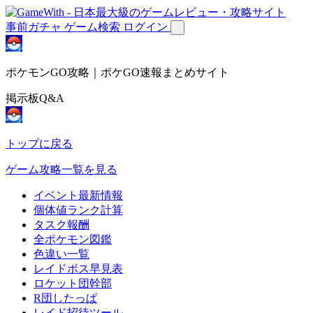
事前ガチャ
ゲーム検索
ログイン
ポケモンGO攻略｜ポケGO速報まとめサイト
掲示板Q&A
トップに戻る
ゲーム攻略一覧を見る
イベント最新情報
個体値ランク計算
タスク報酬
全ポケモン図鑑
色違い一覧
レイドボス早見表
ロケット団幹部
R団したっぱ
レイド招待ツール