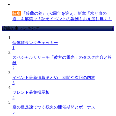
特集
『鈴蘭の剣』が2周年を迎え、新章「氷と血の
道」を解禁ッ！記念イベントの報酬もお見逃し無く！
攻略記事ランキング
個体値ランクチェッカー
1
スペシャルリサーチ「彼方の電光」のタスク内容と報
酬
2
イベント最新情報まとめ！期間や次回の内容
3
フレンド募集掲示板
4
夏の遠足凍てつく残火の開催期間とボーナス
5