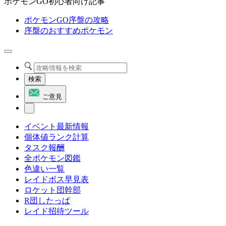
ポケモンGO初心者向け記事
ポケモンGO序盤の攻略
序盤のおすすめポケモン
検索
ご意見
イベント最新情報
個体値ランク計算
タスク報酬
全ポケモン図鑑
色違い一覧
レイドボス早見表
ロケット団幹部
R団したっぱ
レイド招待ツール