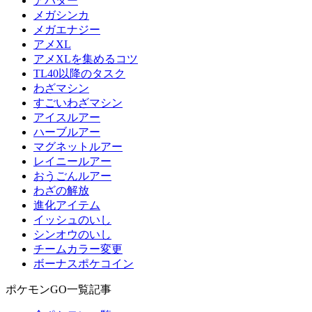
アバター
メガシンカ
メガエナジー
アメXL
アメXLを集めるコツ
TL40以降のタスク
わざマシン
すごいわざマシン
アイスルアー
ハーブルアー
マグネットルアー
レイニールアー
おうごんルアー
わざの解放
進化アイテム
イッシュのいし
シンオウのいし
チームカラー変更
ボーナスポケコイン
ポケモンGO一覧記事