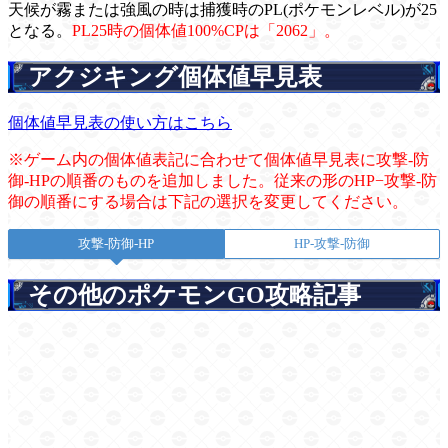
天候が霧または強風の時は捕獲時のPL(ポケモンレベル)が25
となる。
PL25時の個体値100%CPは「2062」。
アクジキング個体値早見表
個体値早見表の使い方はこちら
※ゲーム内の個体値表記に合わせて個体値早見表に攻撃-防
御-HPの順番のものを追加しました。従来の形のHP−攻撃-防
御の順番にする場合は下記の選択を変更してください。
攻撃-防御-HP
HP-攻撃-防御
その他のポケモンGO攻略記事