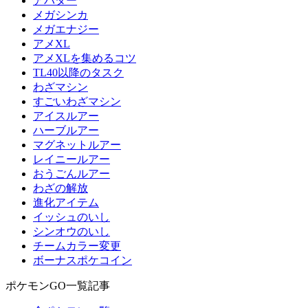
アバター
メガシンカ
メガエナジー
アメXL
アメXLを集めるコツ
TL40以降のタスク
わざマシン
すごいわざマシン
アイスルアー
ハーブルアー
マグネットルアー
レイニールアー
おうごんルアー
わざの解放
進化アイテム
イッシュのいし
シンオウのいし
チームカラー変更
ボーナスポケコイン
ポケモンGO一覧記事