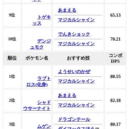
あまえる
65.13
9位
トゲキ
マジカルシャイン
ッス
でんきショック
70.21
10位
デンジ
マジカルシャイン
ュモク
コンボ
順位
ポケモン名
おすすめ技
DPS
ようせいのかぜ
80.55
1位
ラブト
マジカルシャイン
ロス(化身)
あまえる
82.18
2位
シャド
マジカルシャイン
ウサーナイト
ドラゴンテール
80.17
3位
ムゲン
ダイマックスほう