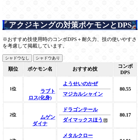
アクジキングの対策ポケモンとDPS
※おすすめ技使用時のコンボDPS＋耐久力、技の使いやすさ
を考慮して掲載しています。
シャドウなし
シャドウあり
コンボ
順位
ポケモン名
おすすめ技
DPS
ようせいのかぜ
80.55
1位
ラブト
マジカルシャイン
ロス(化身)
ドラゴンテール
80.17
2位
ムゲン
ダイマックスほう
ダイナ
メタルクロー