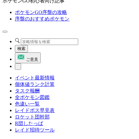
ポケモンGO初心者向け記事
ポケモンGO序盤の攻略
序盤のおすすめポケモン
検索
ご意見
イベント最新情報
個体値ランク計算
タスク報酬
全ポケモン図鑑
色違い一覧
レイドボス早見表
ロケット団幹部
R団したっぱ
レイド招待ツール