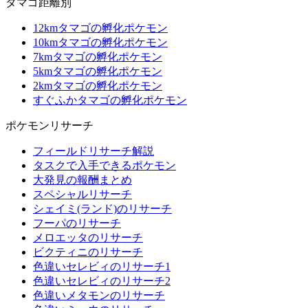
タマゴ距離別
12kmタマゴの孵化ポケモン
10kmタマゴの孵化ポケモン
7kmタマゴの孵化ポケモン
5kmタマゴの孵化ポケモン
2kmタマゴの孵化ポケモン
すぐふかタマゴの孵化ポケモン
ポケモンリサーチ
フィールドリサーチ解説
タスクで入手できるポケモン
大発見の報酬まとめ
スペシャルリサーチ
シェイミ(ランド)のリサーチ
フーパのリサーチ
メロエッタのリサーチ
ビクティニのリサーチ
色違いセレビィのリサーチ1
色違いセレビィのリサーチ2
色違いメタモンのリサーチ