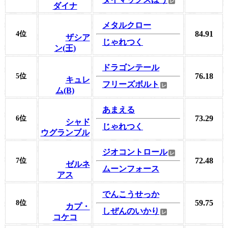
ダイナ
メタルクロー
84.91
4位
ザシア
じゃれつく
ン(王)
ドラゴンテール
76.18
5位
キュレ
フリーズボルト
ム(B)
あまえる
73.29
6位
シャド
じゃれつく
ウグランブル
ジオコントロール
72.48
7位
ゼルネ
ムーンフォース
アス
でんこうせっか
59.75
8位
カプ・
しぜんのいかり
コケコ