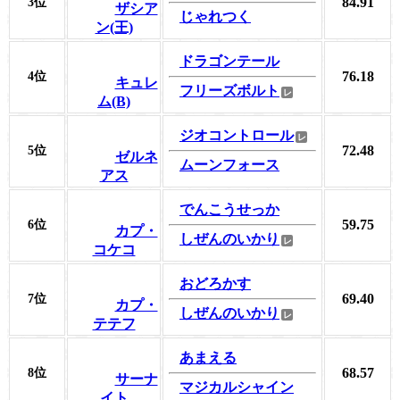
84.91
3位
ザシア
じゃれつく
ン(王)
ドラゴンテール
76.18
4位
キュレ
フリーズボルト
ム(B)
ジオコントロール
72.48
5位
ゼルネ
ムーンフォース
アス
でんこうせっか
59.75
6位
カプ・
しぜんのいかり
コケコ
おどろかす
69.40
7位
カプ・
しぜんのいかり
テテフ
あまえる
68.57
8位
サーナ
マジカルシャイン
イト