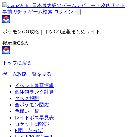
事前ガチャ
ゲーム検索
ログイン
ポケモンGO攻略｜ポケGO速報まとめサイト
掲示板Q&A
トップに戻る
ゲーム攻略一覧を見る
イベント最新情報
個体値ランク計算
タスク報酬
全ポケモン図鑑
色違い一覧
レイドボス早見表
ロケット団幹部
R団したっぱ
レイド招待ツール