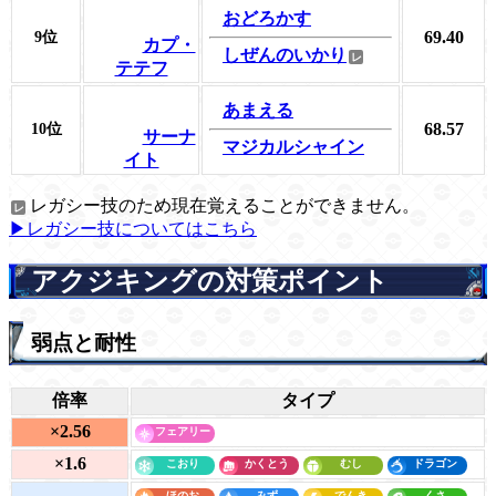
おどろかす
69.40
9位
カプ・
しぜんのいかり
テテフ
あまえる
68.57
10位
サーナ
マジカルシャイン
イト
レガシー技のため現在覚えることができません。
▶レガシー技についてはこちら
アクジキングの対策ポイント
弱点と耐性
倍率
タイプ
×2.56
×1.6