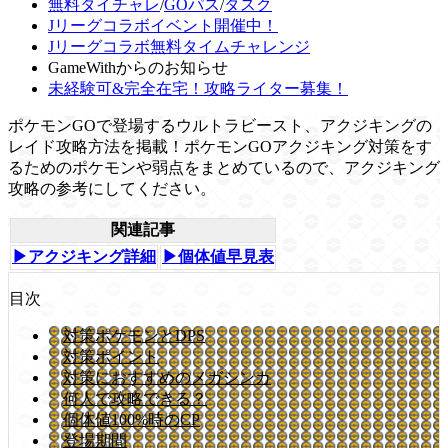
無料タイチャレ
/
GOパス
/
タスク
Jリーグコラボイベント開催中！
Jリーグコラボ無料タイムチャレンジ
GameWithからのお知らせ
未経験可&完全在宅！攻略ライター募集！
ポケモンGOで登場するウルトラビースト、アクジキングの
レイド攻略方法を掲載！ポケモンGOアクジキング対策をす
るためのポケモンや弱点をまとめているので、アクジキング
攻略の参考にしてください。
関連記事
▶アクジキング詳細
▶個体値早見表
目次
対策ポケモンとDPS
対策ポイント
対策におすすめのメガシンカ
何人で攻略できる？
個体値100%時のCP
登場期間