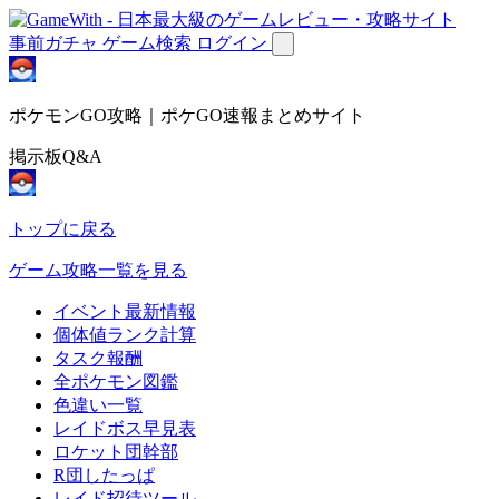
事前ガチャ
ゲーム検索
ログイン
ポケモンGO攻略｜ポケGO速報まとめサイト
掲示板Q&A
トップに戻る
ゲーム攻略一覧を見る
イベント最新情報
個体値ランク計算
タスク報酬
全ポケモン図鑑
色違い一覧
レイドボス早見表
ロケット団幹部
R団したっぱ
レイド招待ツール