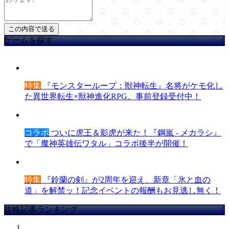
ゲームを探す
特集
『モンスターループ：獣神転生』名将がケモ化し
た異世界転生×獣神進化RPG。事前登録受付中！
コラボ
ついに虎王＆影虎が来た！『鋼嵐 - メカラシ』
で「魔神英雄伝ワタル」コラボ後半が開催！
特集
『鈴蘭の剣』が2周年を迎え、新章「氷と血の
道」を解禁ッ！記念イベントの報酬もお見逃し無く！
攻略記事ランキング