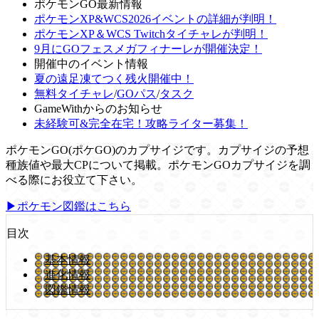
ポケモンGO最新情報
ポケモンXP&WCS2026イベントの詳細が判明！
ポケモンXP＆WCS Twitchタイチャレが判明！
9月にGOフェスメガフィナーレが開催決定！
開催中のイベント情報
夏の遠足凍てつく残火開催中！
無料タイチャレ
/
GOパス
/
タスク
GameWithからのお知らせ
未経験可&完全在宅！攻略ライター募集！
ポケモンGO(ポケGO)のカプサイジです。カプサイジの予想
種族値や最大CPについて掲載。ポケモンGOカプサイジを調
べる際にお役立て下さい。
▶ポケモン図鑑はこちら
目次
基本情報
進化情報
図鑑情報