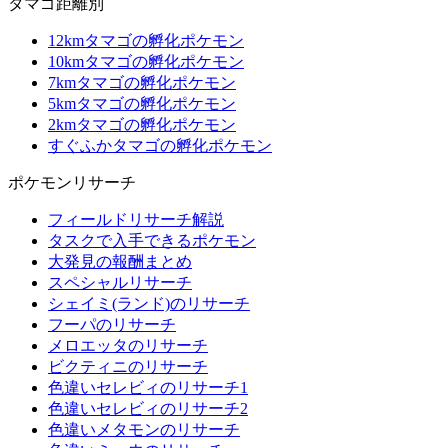
タマゴ距離別
12kmタマゴの孵化ポケモン
10kmタマゴの孵化ポケモン
7kmタマゴの孵化ポケモン
5kmタマゴの孵化ポケモン
2kmタマゴの孵化ポケモン
すぐふかタマゴの孵化ポケモン
ポケモンリサーチ
フィールドリサーチ解説
タスクで入手できるポケモン
大発見の報酬まとめ
スペシャルリサーチ
シェイミ(ランド)のリサーチ
フーパのリサーチ
メロエッタのリサーチ
ビクティニのリサーチ
色違いセレビィのリサーチ1
色違いセレビィのリサーチ2
色違いメタモンのリサーチ