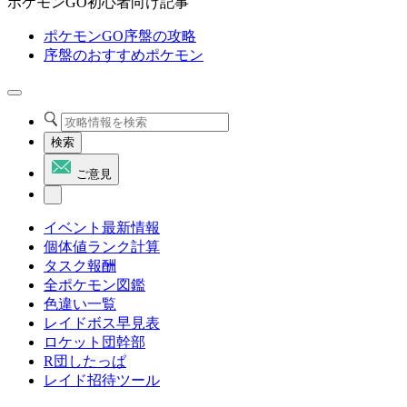
ポケモンGO初心者向け記事
ポケモンGO序盤の攻略
序盤のおすすめポケモン
検索
ご意見
イベント最新情報
個体値ランク計算
タスク報酬
全ポケモン図鑑
色違い一覧
レイドボス早見表
ロケット団幹部
R団したっぱ
レイド招待ツール