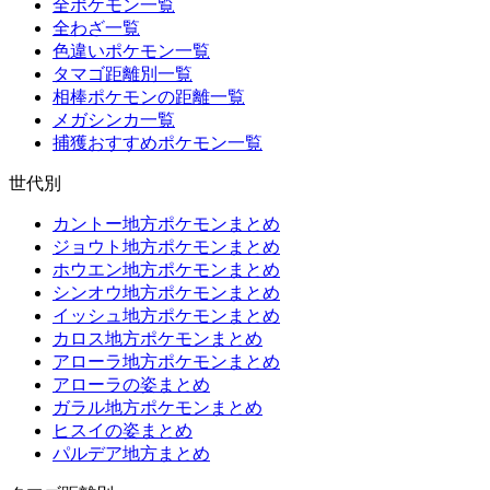
全ポケモン一覧
全わざ一覧
色違いポケモン一覧
タマゴ距離別一覧
相棒ポケモンの距離一覧
メガシンカ一覧
捕獲おすすめポケモン一覧
世代別
カントー地方ポケモンまとめ
ジョウト地方ポケモンまとめ
ホウエン地方ポケモンまとめ
シンオウ地方ポケモンまとめ
イッシュ地方ポケモンまとめ
カロス地方ポケモンまとめ
アローラ地方ポケモンまとめ
アローラの姿まとめ
ガラル地方ポケモンまとめ
ヒスイの姿まとめ
パルデア地方まとめ