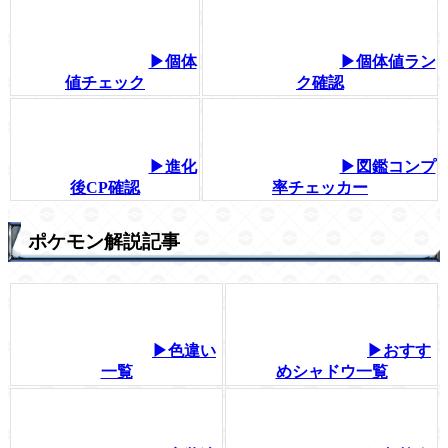
▶個体
▶個体値ラン
値チェック
ク確認
▶進化
▶図鑑コンプ
後CP確認
率チェッカー
ポケモン解説記事
▶色違い
▶おすす
一覧
めシャドウ一覧