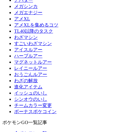
アバター
メガシンカ
メガエナジー
アメXL
アメXLを集めるコツ
TL40以降のタスク
わざマシン
すごいわざマシン
アイスルアー
ハーブルアー
マグネットルアー
レイニールアー
おうごんルアー
わざの解放
進化アイテム
イッシュのいし
シンオウのいし
チームカラー変更
ボーナスポケコイン
ポケモンGO一覧記事