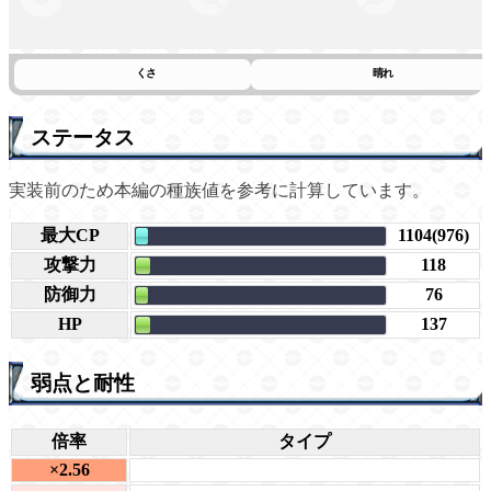
くさ
晴れ
ステータス
実装前のため本編の種族値を参考に計算しています。
最大CP
1104(976)
攻撃力
118
防御力
76
HP
137
弱点と耐性
倍率
タイプ
×2.56