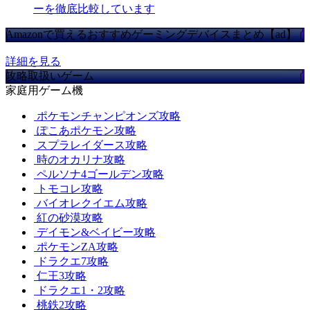
ーを徹底比較しています
Amazonで買えるおすすめゲーミングデバイスまとめ【ad】
詳細を見る
攻略取扱いゲーム
家庭用ゲーム機
ポケモンチャンピオンズ攻略
ぽこあポケモン攻略
スプラレイダース攻略
時のオカリナ攻略
ペルソナ4ゴールデン攻略
トモコレ攻略
バイオレクイエム攻略
紅の砂漠攻略
デイモン&ベイビー攻略
ポケモンZA攻略
ドラクエ7攻略
仁王3攻略
ドラクエ1・2攻略
桃鉄2攻略