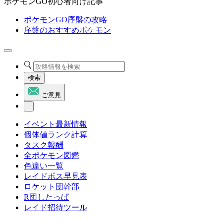
ポケモンGO初心者向け記事
ポケモンGO序盤の攻略
序盤のおすすめポケモン
検索
ご意見
イベント最新情報
個体値ランク計算
タスク報酬
全ポケモン図鑑
色違い一覧
レイドボス早見表
ロケット団幹部
R団したっぱ
レイド招待ツール