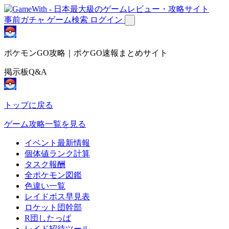
事前ガチャ
ゲーム検索
ログイン
ポケモンGO攻略｜ポケGO速報まとめサイト
掲示板Q&A
トップに戻る
ゲーム攻略一覧を見る
イベント最新情報
個体値ランク計算
タスク報酬
全ポケモン図鑑
色違い一覧
レイドボス早見表
ロケット団幹部
R団したっぱ
レイド招待ツール