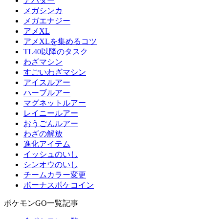
アバター
メガシンカ
メガエナジー
アメXL
アメXLを集めるコツ
TL40以降のタスク
わざマシン
すごいわざマシン
アイスルアー
ハーブルアー
マグネットルアー
レイニールアー
おうごんルアー
わざの解放
進化アイテム
イッシュのいし
シンオウのいし
チームカラー変更
ボーナスポケコイン
ポケモンGO一覧記事