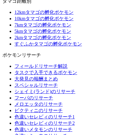
タマゴ距離別
12kmタマゴの孵化ポケモン
10kmタマゴの孵化ポケモン
7kmタマゴの孵化ポケモン
5kmタマゴの孵化ポケモン
2kmタマゴの孵化ポケモン
すぐふかタマゴの孵化ポケモン
ポケモンリサーチ
フィールドリサーチ解説
タスクで入手できるポケモン
大発見の報酬まとめ
スペシャルリサーチ
シェイミ(ランド)のリサーチ
フーパのリサーチ
メロエッタのリサーチ
ビクティニのリサーチ
色違いセレビィのリサーチ1
色違いセレビィのリサーチ2
色違いメタモンのリサーチ