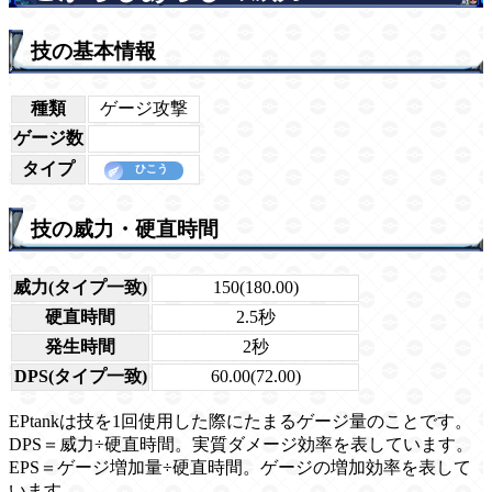
技の基本情報
種類
ゲージ攻撃
ゲージ数
タイプ
技の威力・硬直時間
威力(タイプ一致)
150(180.00)
硬直時間
2.5秒
発生時間
2秒
DPS(タイプ一致)
60.00(72.00)
EPtankは技を1回使用した際にたまるゲージ量のことです。
DPS＝威力÷硬直時間。実質ダメージ効率を表しています。
EPS＝ゲージ増加量÷硬直時間。ゲージの増加効率を表して
います。