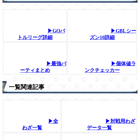
▶GOバ
▶GBLシー
トルリーグ詳細
ズン10詳細
▶最強パ
▶個体値ラ
ーティまとめ
ンクチェッカー
一覧関連記事
▶全
▶対戦用わざ
わざ一覧
データ一覧