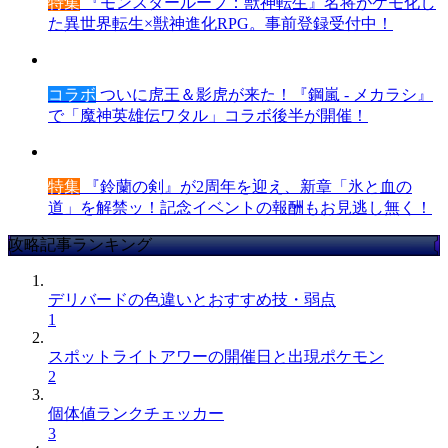
特集
『モンスターループ：獣神転生』名将がケモ化し
た異世界転生×獣神進化RPG。事前登録受付中！
コラボ
ついに虎王＆影虎が来た！『鋼嵐 - メカラシ』
で「魔神英雄伝ワタル」コラボ後半が開催！
特集
『鈴蘭の剣』が2周年を迎え、新章「氷と血の
道」を解禁ッ！記念イベントの報酬もお見逃し無く！
攻略記事ランキング
デリバードの色違いとおすすめ技・弱点
1
スポットライトアワーの開催日と出現ポケモン
2
個体値ランクチェッカー
3