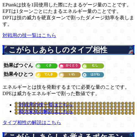
EPtankは技を1回使用した際にたまるゲージ量のことです。
EPTは1ターンごとにたまるエネルギー量のことです。
DPTは技の威力を硬直ターンで割ったダメージ効率を表しま
す。
対戦用の技一覧はこちら
こがらしあらしのタイプ相性
効果ばつぐん
効果今ひとつ
エネルギーとは技を発動するまでに必要な量のことです。
DPEは威力をエネルギーで割った数値です。
対戦用の技一覧はこちら
能力変化の解説はこちら
タイプ相性の解説はこちら
こがらしあらしを覚えるポケモン