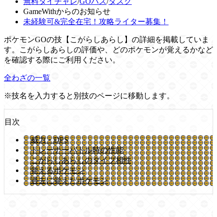
無料タイチャレ
/
GOパス
/
タスク
GameWithからのお知らせ
未経験可&完全在宅！攻略ライター募集！
ポケモンGOの技【こがらしあらし】の詳細を掲載していま
す。こがらしあらしの評価や、どのポケモンが覚えるかなど
を確認する際にご利用ください。
全わざの一覧
※技名を入力すると別技のページに移動します。
目次
威力・DPS
トレーナーバトル時の性能
こがらしあらしのタイプ相性
覚えるポケモン
過去に覚えたポケモン