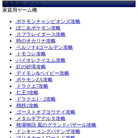
攻略取扱いゲーム
家庭用ゲーム機
ポケモンチャンピオンズ攻略
ぽこあポケモン攻略
スプラレイダース攻略
時のオカリナ攻略
ペルソナ4ゴールデン攻略
トモコレ攻略
バイオレクイエム攻略
紅の砂漠攻略
デイモン&ベイビー攻略
ポケモンZA攻略
ドラクエ7攻略
仁王3攻略
ドラクエ1・2攻略
桃鉄2攻略
ゴーストオブヨウテイ攻略
メタルギアデルタ攻略
牧場物語 風のグランドバザール攻略
ドンキーコングバナンザ攻略
マリオカートワールド攻略