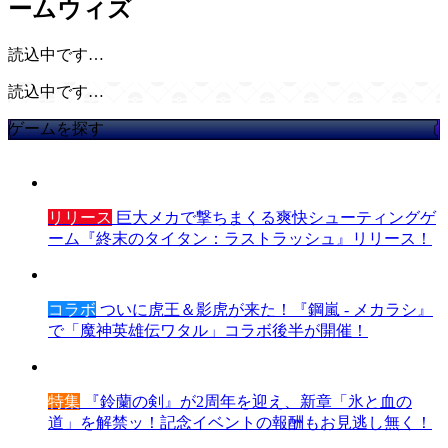
ームウィズ
読込中です…
読込中です…
ゲームを探す
リリース
巨大メカで撃ちまくる爽快シューティングゲ
ーム『終末のタイタン：ラストラッシュ』リリース！
コラボ
ついに虎王＆影虎が来た！『鋼嵐 - メカラシ』
で「魔神英雄伝ワタル」コラボ後半が開催！
特集
『鈴蘭の剣』が2周年を迎え、新章「氷と血の
道」を解禁ッ！記念イベントの報酬もお見逃し無く！