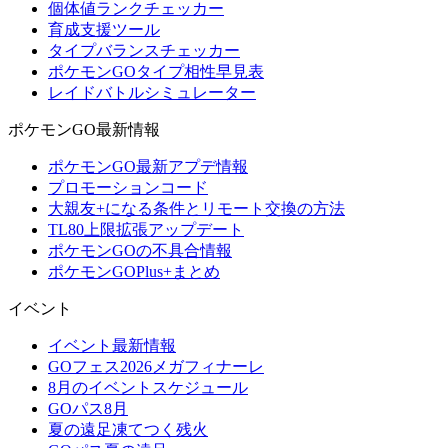
個体値ランクチェッカー
育成支援ツール
タイプバランスチェッカー
ポケモンGOタイプ相性早見表
レイドバトルシミュレーター
ポケモンGO最新情報
ポケモンGO最新アプデ情報
プロモーションコード
大親友+になる条件とリモート交換の方法
TL80上限拡張アップデート
ポケモンGOの不具合情報
ポケモンGOPlus+まとめ
イベント
イベント最新情報
GOフェス2026メガフィナーレ
8月のイベントスケジュール
GOパス8月
夏の遠足凍てつく残火