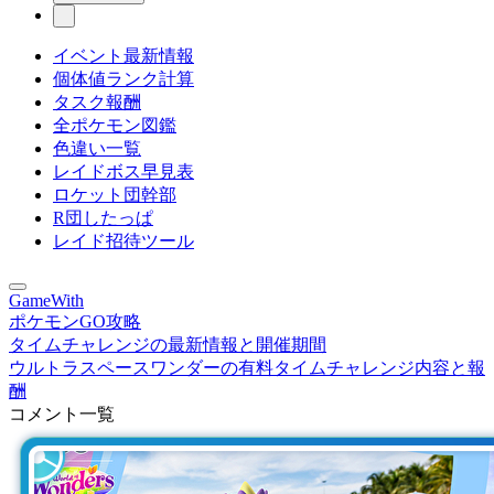
イベント最新情報
個体値ランク計算
タスク報酬
全ポケモン図鑑
色違い一覧
レイドボス早見表
ロケット団幹部
R団したっぱ
レイド招待ツール
GameWith
ポケモンGO攻略
タイムチャレンジの最新情報と開催期間
ウルトラスペースワンダーの有料タイムチャレンジ内容と報
酬
コメント一覧