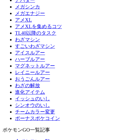
アバター
メガシンカ
メガエナジー
アメXL
アメXLを集めるコツ
TL40以降のタスク
わざマシン
すごいわざマシン
アイスルアー
ハーブルアー
マグネットルアー
レイニールアー
おうごんルアー
わざの解放
進化アイテム
イッシュのいし
シンオウのいし
チームカラー変更
ボーナスポケコイン
ポケモンGO一覧記事