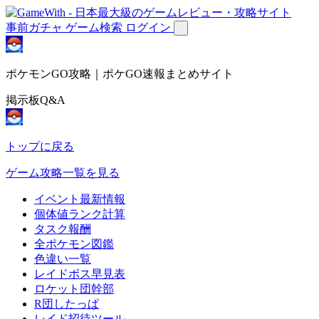
事前ガチャ
ゲーム検索
ログイン
ポケモンGO攻略｜ポケGO速報まとめサイト
掲示板Q&A
トップに戻る
ゲーム攻略一覧を見る
イベント最新情報
個体値ランク計算
タスク報酬
全ポケモン図鑑
色違い一覧
レイドボス早見表
ロケット団幹部
R団したっぱ
レイド招待ツール