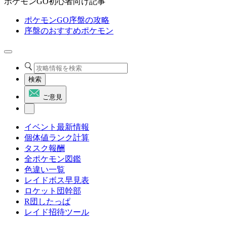
ポケモンGO初心者向け記事
ポケモンGO序盤の攻略
序盤のおすすめポケモン
検索
ご意見
イベント最新情報
個体値ランク計算
タスク報酬
全ポケモン図鑑
色違い一覧
レイドボス早見表
ロケット団幹部
R団したっぱ
レイド招待ツール