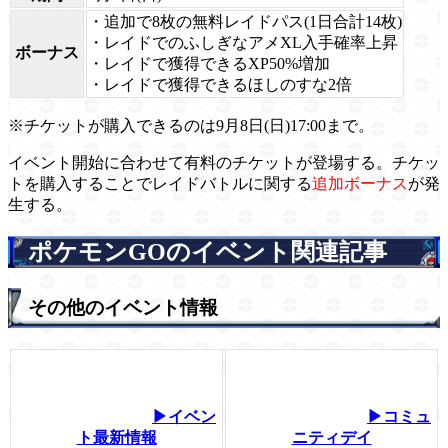
・
追加で8枚の無料レイドパス(1日合計14枚)
・
レイドでのふしぎなアメXL入手確率上昇
ボーナス
・
レイドで獲得できるXP50%増加
・
レイドで獲得できるほしのすな2倍
※チケットが購入できるのは9月8日(日)17:00まで。
イベント開始に合わせて有料のチケットが登場する。チケッ
トを購入することでレイドバトルに関する
追加ボーナス
が発
生する。
ポケモンGOのイベント関連記事
その他のイベント情報
▶イベン
▶コミュ
ト最新情報
ニティデイ