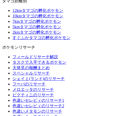
タマゴ距離別
12kmタマゴの孵化ポケモン
10kmタマゴの孵化ポケモン
7kmタマゴの孵化ポケモン
5kmタマゴの孵化ポケモン
2kmタマゴの孵化ポケモン
すぐふかタマゴの孵化ポケモン
ポケモンリサーチ
フィールドリサーチ解説
タスクで入手できるポケモン
大発見の報酬まとめ
スペシャルリサーチ
シェイミ(ランド)のリサーチ
フーパのリサーチ
メロエッタのリサーチ
ビクティニのリサーチ
色違いセレビィのリサーチ1
色違いセレビィのリサーチ2
色違いメタモンのリサーチ