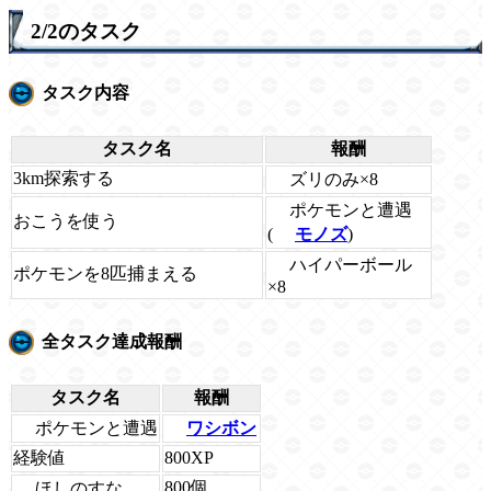
2/2のタスク
タスク内容
タスク名
報酬
3km探索する
ズリのみ×8
ポケモンと遭遇
おこうを使う
(
モノズ
)
ハイパーボール
ポケモンを8匹捕まえる
×8
全タスク達成報酬
タスク名
報酬
ポケモンと遭遇
ワシボン
経験値
800XP
800個
ほしのすな