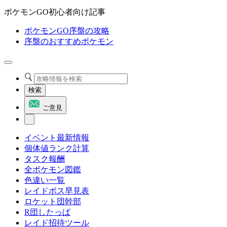
ポケモンGO初心者向け記事
ポケモンGO序盤の攻略
序盤のおすすめポケモン
検索
ご意見
イベント最新情報
個体値ランク計算
タスク報酬
全ポケモン図鑑
色違い一覧
レイドボス早見表
ロケット団幹部
R団したっぱ
レイド招待ツール