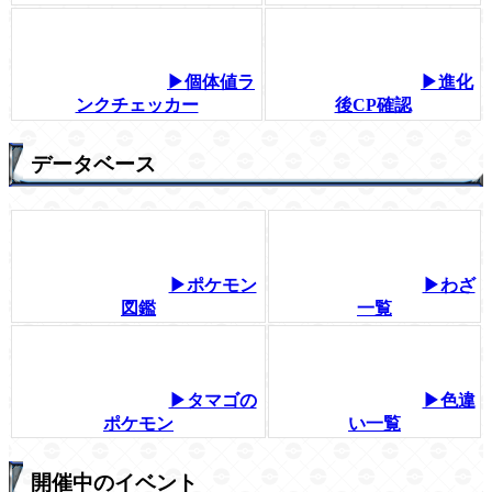
▶個体値ラ
▶進化
ンクチェッカー
後CP確認
データベース
▶ポケモン
▶わざ
図鑑
一覧
▶タマゴの
▶色違
ポケモン
い一覧
開催中のイベント