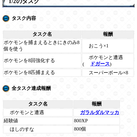
1/2のタスク
タスク内容
タスク名
報酬
ポケモンを捕まえるときにきのみ8
おこう×1
個を使う
ポケモンと遭遇
ポケモンを8回強化する
(
ドガース
)
ポケモンを8匹捕まえる
スーパーボール×8
全タスク達成報酬
タスク名
報酬
ポケモンと遭遇
ガラルダルマッカ
経験値
800XP
800個
ほしのすな