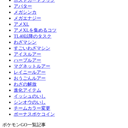
ポストカードブック
アバター
メガシンカ
メガエナジー
アメXL
アメXLを集めるコツ
TL40以降のタスク
わざマシン
すごいわざマシン
アイスルアー
ハーブルアー
マグネットルアー
レイニールアー
おうごんルアー
わざの解放
進化アイテム
イッシュのいし
シンオウのいし
チームカラー変更
ボーナスポケコイン
ポケモンGO一覧記事