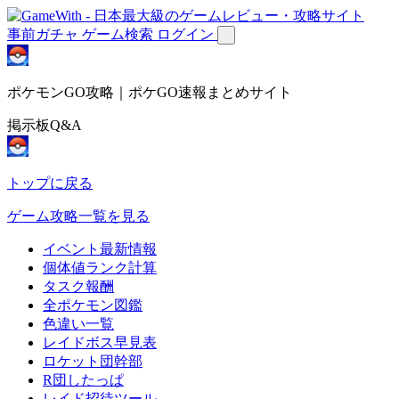
事前ガチャ
ゲーム検索
ログイン
ポケモンGO攻略｜ポケGO速報まとめサイト
掲示板Q&A
トップに戻る
ゲーム攻略一覧を見る
イベント最新情報
個体値ランク計算
タスク報酬
全ポケモン図鑑
色違い一覧
レイドボス早見表
ロケット団幹部
R団したっぱ
レイド招待ツール