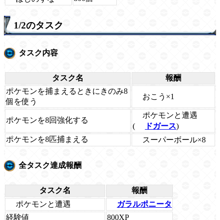
1/2のタスク
タスク内容
タスク名
報酬
ポケモンを捕まえるときにきのみ8
おこう×1
個を使う
ポケモンと遭遇
ポケモンを8回強化する
(
ドガース
)
ポケモンを8匹捕まえる
スーパーボール×8
全タスク達成報酬
タスク名
報酬
ポケモンと遭遇
ガラルポニータ
経験値
800XP