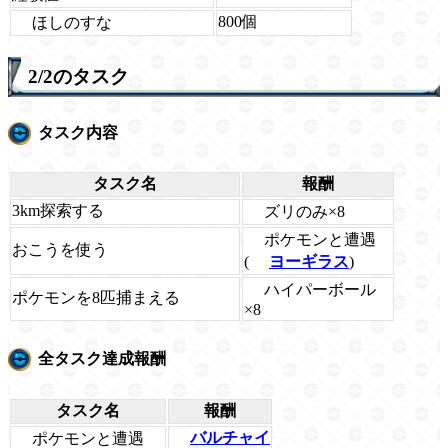
800個
ほしのすな
2/2のタスク
タスク内容
タスク名
報酬
3km探索する
ズリのみ×8
ポケモンと遭遇
おこうを使う
(
ヨーギラス
)
ハイパーボール
ポケモンを8匹捕まえる
×8
全タスク達成報酬
タスク名
報酬
ポケモンと遭遇
バルチャイ