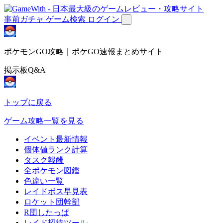
事前ガチャ
ゲーム検索
ログイン
ポケモンGO攻略｜ポケGO速報まとめサイト
掲示板Q&A
トップに戻る
ゲーム攻略一覧を見る
イベント最新情報
個体値ランク計算
タスク報酬
全ポケモン図鑑
色違い一覧
レイドボス早見表
ロケット団幹部
R団したっぱ
レイド招待ツール