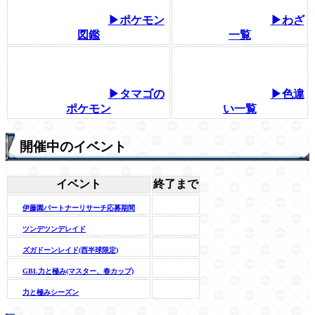
▶ポケモン
▶わざ
図鑑
一覧
▶タマゴの
▶色違
ポケモン
い一覧
開催中のイベント
イベント
終了まで
伊藤園パートナーリサーチ応募期間
ツンデツンデレイド
ズガドーンレイド(西半球限定)
GBL力と極み(マスター、春カップ)
力と極みシーズン