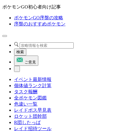
ポケモンGO初心者向け記事
ポケモンGO序盤の攻略
序盤のおすすめポケモン
検索
ご意見
イベント最新情報
個体値ランク計算
タスク報酬
全ポケモン図鑑
色違い一覧
レイドボス早見表
ロケット団幹部
R団したっぱ
レイド招待ツール