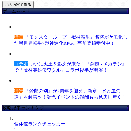
ゲームを探す
特集
『モンスターループ：獣神転生』名将がケモ化し
た異世界転生×獣神進化RPG。事前登録受付中！
コラボ
ついに虎王＆影虎が来た！『鋼嵐 - メカラシ』
で「魔神英雄伝ワタル」コラボ後半が開催！
特集
『鈴蘭の剣』が2周年を迎え、新章「氷と血の
道」を解禁ッ！記念イベントの報酬もお見逃し無く！
攻略記事ランキング
個体値ランクチェッカー
1