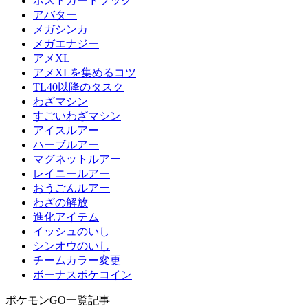
ポストカードブック
アバター
メガシンカ
メガエナジー
アメXL
アメXLを集めるコツ
TL40以降のタスク
わざマシン
すごいわざマシン
アイスルアー
ハーブルアー
マグネットルアー
レイニールアー
おうごんルアー
わざの解放
進化アイテム
イッシュのいし
シンオウのいし
チームカラー変更
ボーナスポケコイン
ポケモンGO一覧記事