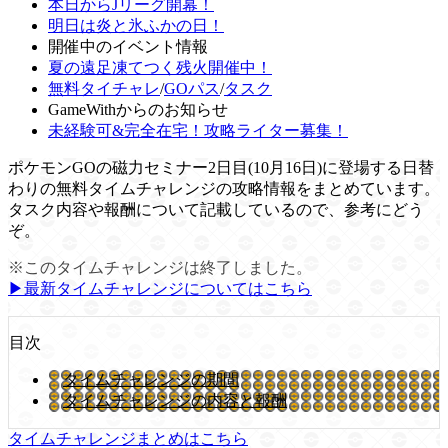
本日からJリーグ開幕！
明日は炎と氷ふかの日！
開催中のイベント情報
夏の遠足凍てつく残火開催中！
無料タイチャレ
/
GOパス
/
タスク
GameWithからのお知らせ
未経験可&完全在宅！攻略ライター募集！
ポケモンGOの磁力セミナー2日目(10月16日)に登場する日替
わりの無料タイムチャレンジの攻略情報をまとめています。
タスク内容や報酬について記載しているので、参考にどう
ぞ。
※このタイムチャレンジは終了しました。
▶︎最新タイムチャレンジについてはこちら
目次
タイムチャレンジの期間
タイムチャレンジの内容と報酬
タイムチャレンジまとめはこちら