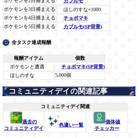
ポケモンを2日捕まえる
カブルモ
ポケモンを3日捕まえる
ほしのすな×1000
ポケモンを4日捕まえる
チョボマキ
ポケモンを5日捕まえる
カブルモ(SP背景)
全タスク達成報酬
報酬アイテム
個数
ポケモンと遭遇
チョボマキ(SP背景)
5,000個
ほしのすな
コミュニティデイの関連記事
コミュニティデイ関連
過去の
個体値
色違い一覧
コミュニティデイ
チェッカー