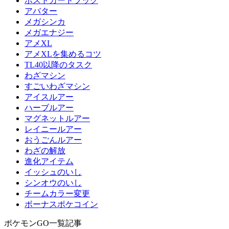
ポストカードブック
アバター
メガシンカ
メガエナジー
アメXL
アメXLを集めるコツ
TL40以降のタスク
わざマシン
すごいわざマシン
アイスルアー
ハーブルアー
マグネットルアー
レイニールアー
おうごんルアー
わざの解放
進化アイテム
イッシュのいし
シンオウのいし
チームカラー変更
ボーナスポケコイン
ポケモンGO一覧記事