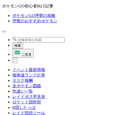
ポケモンGO初心者向け記事
ポケモンGO序盤の攻略
序盤のおすすめポケモン
検索
ご意見
イベント最新情報
個体値ランク計算
タスク報酬
全ポケモン図鑑
色違い一覧
レイドボス早見表
ロケット団幹部
R団したっぱ
レイド招待ツール