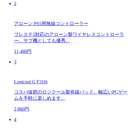
2
アローン PS5用無線コントローラー
プレステ5対応のアローン製ワイヤレスコントローラ
ー。サブ機としても優秀。
11,480円
3
Logicool G F310r
コスパ抜群のロジクール製有線パッド。幅広いPCゲー
ムを手軽に楽しめます。
2,860円
4