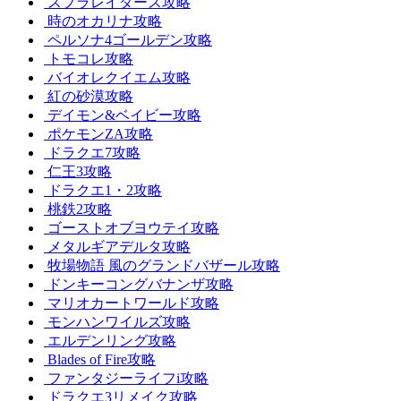
スプラレイダース攻略
時のオカリナ攻略
ペルソナ4ゴールデン攻略
トモコレ攻略
バイオレクイエム攻略
紅の砂漠攻略
デイモン&ベイビー攻略
ポケモンZA攻略
ドラクエ7攻略
仁王3攻略
ドラクエ1・2攻略
桃鉄2攻略
ゴーストオブヨウテイ攻略
メタルギアデルタ攻略
牧場物語 風のグランドバザール攻略
ドンキーコングバナンザ攻略
マリオカートワールド攻略
モンハンワイルズ攻略
エルデンリング攻略
Blades of Fire攻略
ファンタジーライフi攻略
ドラクエ3リメイク攻略