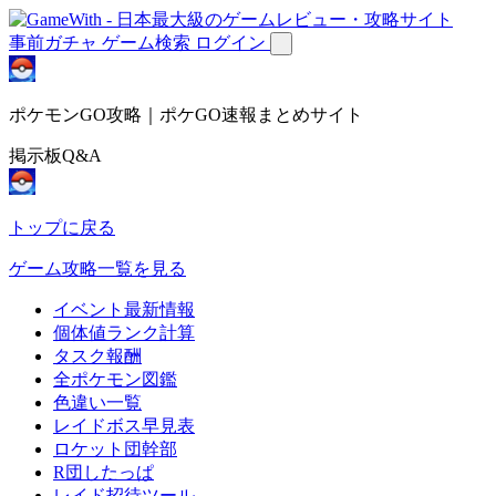
事前ガチャ
ゲーム検索
ログイン
ポケモンGO攻略｜ポケGO速報まとめサイト
掲示板Q&A
トップに戻る
ゲーム攻略一覧を見る
イベント最新情報
個体値ランク計算
タスク報酬
全ポケモン図鑑
色違い一覧
レイドボス早見表
ロケット団幹部
R団したっぱ
レイド招待ツール