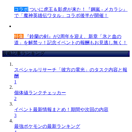
コラボ
ついに虎王＆影虎が来た！『鋼嵐 - メカラシ』
で「魔神英雄伝ワタル」コラボ後半が開催！
特集
『鈴蘭の剣』が2周年を迎え、新章「氷と血の
道」を解禁ッ！記念イベントの報酬もお見逃し無く！
攻略記事ランキング
スペシャルリサーチ「彼方の電光」のタスク内容と報
酬
1
個体値ランクチェッカー
2
イベント最新情報まとめ！期間や次回の内容
3
最強ポケモンの最新ランキング