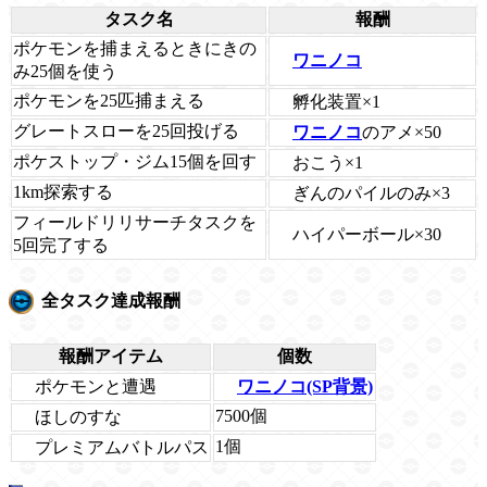
タスク名
報酬
ポケモンを捕まえるときにきの
ワニノコ
み25個を使う
ポケモンを25匹捕まえる
孵化装置×1
グレートスローを25回投げる
ワニノコ
のアメ×50
ポケストップ・ジム15個を回す
おこう×1
1km探索する
ぎんのパイルのみ×3
フィールドリリサーチタスクを
ハイパーボール×30
5回完了する
全タスク達成報酬
報酬アイテム
個数
ポケモンと遭遇
ワニノコ(SP背景)
7500個
ほしのすな
1個
プレミアムバトルパス