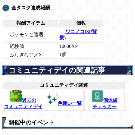
全タスク達成報酬
報酬アイテム
個数
ワニノコ(SP背
ポケモンと遭遇
景)
経験値
10000XP
1個
ふしぎなアメXL
コミュニティデイの関連記事
コミュニティデイ関連
過去の
個体値
色違い一覧
コミュニティデイ
チェッカー
開催中のイベント