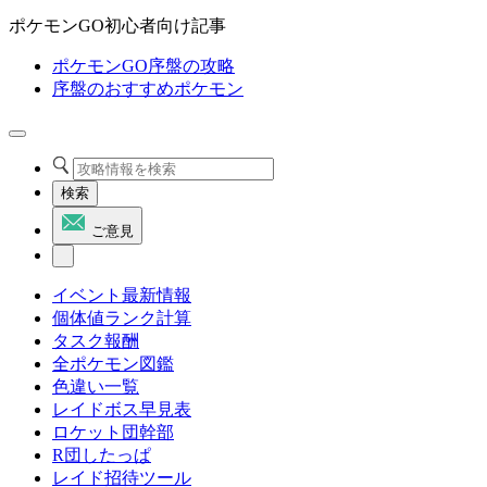
ポケモンGO初心者向け記事
ポケモンGO序盤の攻略
序盤のおすすめポケモン
検索
ご意見
イベント最新情報
個体値ランク計算
タスク報酬
全ポケモン図鑑
色違い一覧
レイドボス早見表
ロケット団幹部
R団したっぱ
レイド招待ツール