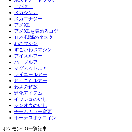
ポストカードブック
アバター
メガシンカ
メガエナジー
アメXL
アメXLを集めるコツ
TL40以降のタスク
わざマシン
すごいわざマシン
アイスルアー
ハーブルアー
マグネットルアー
レイニールアー
おうごんルアー
わざの解放
進化アイテム
イッシュのいし
シンオウのいし
チームカラー変更
ボーナスポケコイン
ポケモンGO一覧記事