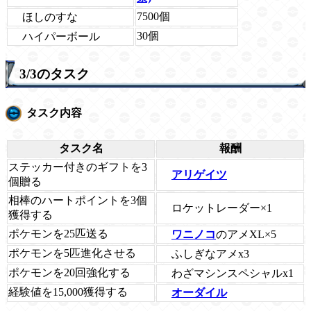
7500個
ほしのすな
30個
ハイパーボール
3/3のタスク
タスク内容
タスク名
報酬
ステッカー付きのギフトを3
アリゲイツ
個贈る
相棒のハートポイントを3個
ロケットレーダー×1
獲得する
ポケモンを25匹送る
ワニノコ
のアメXL×5
ポケモンを5匹進化させる
ふしぎなアメx3
ポケモンを20回強化する
わざマシンスペシャルx1
経験値を15,000獲得する
オーダイル