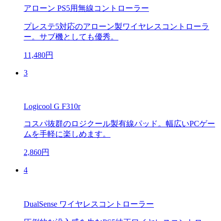
アローン PS5用無線コントローラー
プレステ5対応のアローン製ワイヤレスコントローラ
ー。サブ機としても優秀。
11,480円
3
Logicool G F310r
コスパ抜群のロジクール製有線パッド。幅広いPCゲー
ムを手軽に楽しめます。
2,860円
4
DualSense ワイヤレスコントローラー