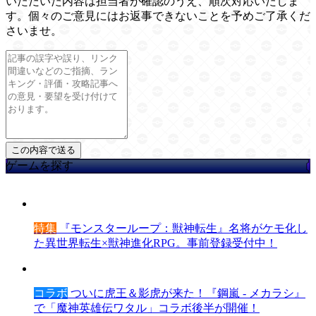
いただいた内容は担当者が確認のうえ、順次対応いたしま
す。個々のご意見にはお返事できないことを予めご了承くだ
さいませ。
ゲームを探す
特集
『モンスターループ：獣神転生』名将がケモ化し
た異世界転生×獣神進化RPG。事前登録受付中！
コラボ
ついに虎王＆影虎が来た！『鋼嵐 - メカラシ』
で「魔神英雄伝ワタル」コラボ後半が開催！