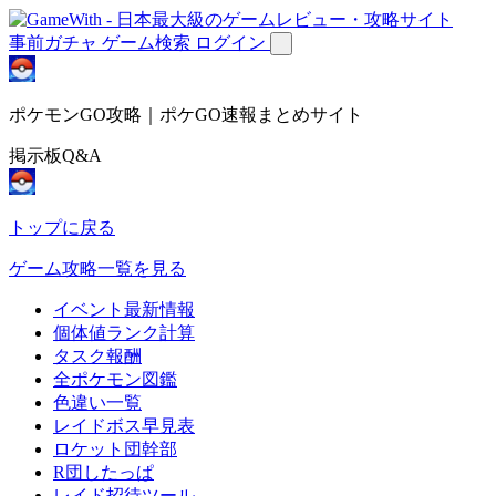
事前ガチャ
ゲーム検索
ログイン
ポケモンGO攻略｜ポケGO速報まとめサイト
掲示板Q&A
トップに戻る
ゲーム攻略一覧を見る
イベント最新情報
個体値ランク計算
タスク報酬
全ポケモン図鑑
色違い一覧
レイドボス早見表
ロケット団幹部
R団したっぱ
レイド招待ツール