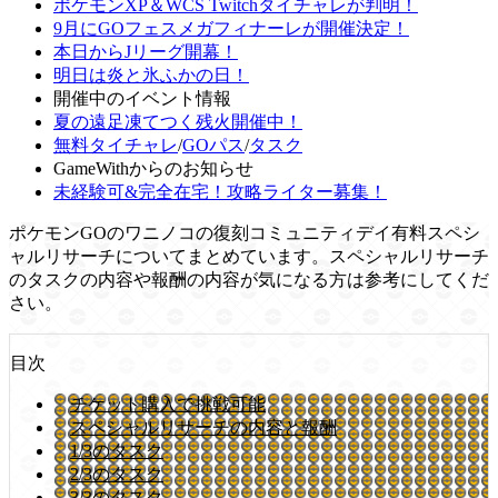
ポケモンXP＆WCS Twitchタイチャレが判明！
9月にGOフェスメガフィナーレが開催決定！
本日からJリーグ開幕！
明日は炎と氷ふかの日！
開催中のイベント情報
夏の遠足凍てつく残火開催中！
無料タイチャレ
/
GOパス
/
タスク
GameWithからのお知らせ
未経験可&完全在宅！攻略ライター募集！
ポケモンGOのワニノコの復刻コミュニティデイ有料スペシ
ャルリサーチについてまとめています。スペシャルリサーチ
のタスクの内容や報酬の内容が気になる方は参考にしてくだ
さい。
目次
チケット購入で挑戦可能
スペシャルリサーチの内容と報酬
1/3のタスク
2/3のタスク
3/3のタスク