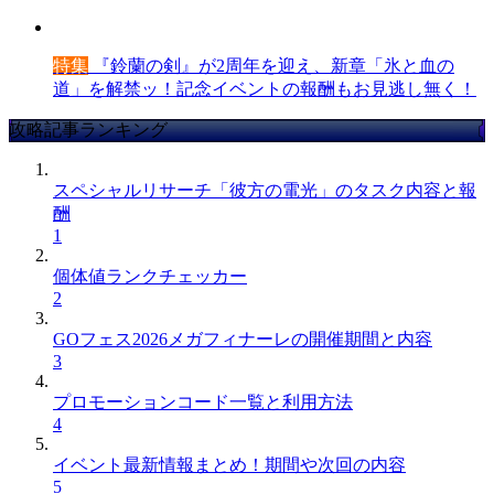
特集
『鈴蘭の剣』が2周年を迎え、新章「氷と血の
道」を解禁ッ！記念イベントの報酬もお見逃し無く！
攻略記事ランキング
スペシャルリサーチ「彼方の電光」のタスク内容と報
酬
1
個体値ランクチェッカー
2
GOフェス2026メガフィナーレの開催期間と内容
3
プロモーションコード一覧と利用方法
4
イベント最新情報まとめ！期間や次回の内容
5