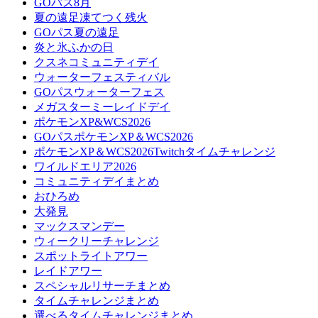
GOパス8月
夏の遠足凍てつく残火
GOパス夏の遠足
炎と氷ふかの日
クスネコミュニティデイ
ウォーターフェスティバル
GOパスウォーターフェス
メガスターミーレイドデイ
ポケモンXP&WCS2026
GOパスポケモンXP＆WCS2026
ポケモンXP＆WCS2026Twitchタイムチャレンジ
ワイルドエリア2026
コミュニティデイまとめ
おひろめ
大発見
マックスマンデー
ウィークリーチャレンジ
スポットライトアワー
レイドアワー
スペシャルリサーチまとめ
タイムチャレンジまとめ
選べるタイムチャレンジまとめ