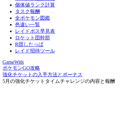
個体値ランク計算
タスク報酬
全ポケモン図鑑
色違い一覧
レイドボス早見表
ロケット団幹部
R団したっぱ
レイド招待ツール
GameWith
ポケモンGO攻略
強化チケットの入手方法とボーナス
5月の強化チケットタイムチャレンジの内容と報酬