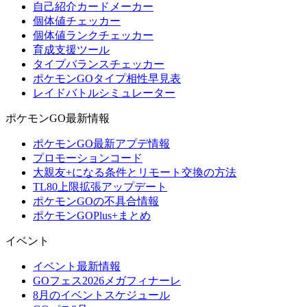
自己紹介カードメーカー
個体値チェッカー
個体値ランクチェッカー
育成支援ツール
タイプバランスチェッカー
ポケモンGOタイプ相性早見表
レイドバトルシミュレーター
ポケモンGO最新情報
ポケモンGO最新アプデ情報
プロモーションコード
大親友+になる条件とリモート交換の方法
TL80上限拡張アップデート
ポケモンGOの不具合情報
ポケモンGOPlus+まとめ
イベント
イベント最新情報
GOフェス2026メガフィナーレ
8月のイベントスケジュール