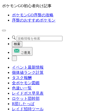
ポケモンGO初心者向け記事
ポケモンGO序盤の攻略
序盤のおすすめポケモン
検索
ご意見
イベント最新情報
個体値ランク計算
タスク報酬
全ポケモン図鑑
色違い一覧
レイドボス早見表
ロケット団幹部
R団したっぱ
レイド招待ツール