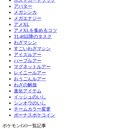
ポストカードブック
アバター
メガシンカ
メガエナジー
アメXL
アメXLを集めるコツ
TL40以降のタスク
わざマシン
すごいわざマシン
アイスルアー
ハーブルアー
マグネットルアー
レイニールアー
おうごんルアー
わざの解放
進化アイテム
イッシュのいし
シンオウのいし
チームカラー変更
ボーナスポケコイン
ポケモンGO一覧記事