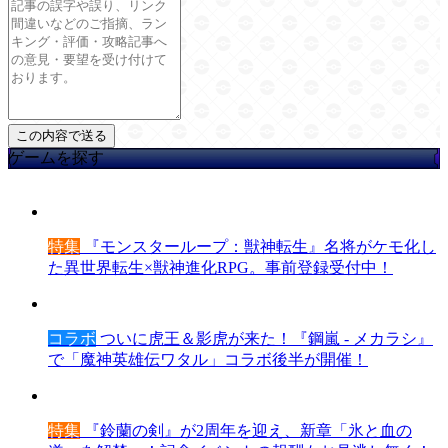
ゲームを探す
特集
『モンスターループ：獣神転生』名将がケモ化し
た異世界転生×獣神進化RPG。事前登録受付中！
コラボ
ついに虎王＆影虎が来た！『鋼嵐 - メカラシ』
で「魔神英雄伝ワタル」コラボ後半が開催！
特集
『鈴蘭の剣』が2周年を迎え、新章「氷と血の