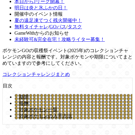
本日からJリーグ開幕！
明日は炎と氷ふかの日！
開催中のイベント情報
夏の遠足凍てつく残火開催中！
無料タイチャレ
/
GOパス
/
タスク
GameWithからのお知らせ
未経験可&完全在宅！攻略ライター募集！
ポケモンGOの収穫祭イベント(2025年)のコレクションチャ
レンジの内容と報酬です。対象ポケモンや期限についてまと
めていますので参考にしてください。
コレクションチャレンジまとめ
目次
期間
報酬
対象ポケモン一覧
対象ポケモンの入手方法