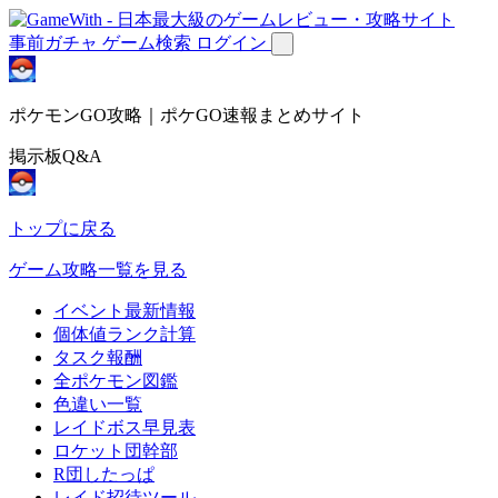
事前ガチャ
ゲーム検索
ログイン
ポケモンGO攻略｜ポケGO速報まとめサイト
掲示板Q&A
トップに戻る
ゲーム攻略一覧を見る
イベント最新情報
個体値ランク計算
タスク報酬
全ポケモン図鑑
色違い一覧
レイドボス早見表
ロケット団幹部
R団したっぱ
レイド招待ツール