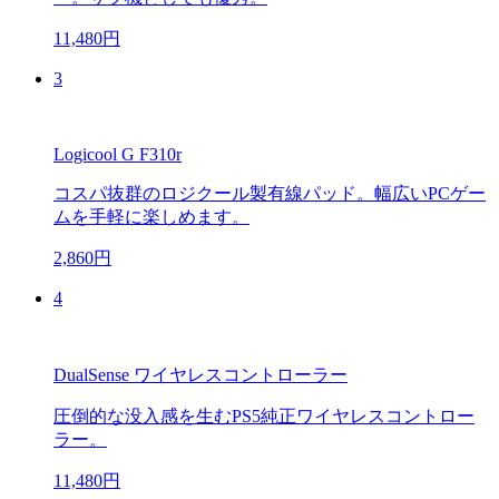
11,480円
3
Logicool G F310r
コスパ抜群のロジクール製有線パッド。幅広いPCゲー
ムを手軽に楽しめます。
2,860円
4
DualSense ワイヤレスコントローラー
圧倒的な没入感を生むPS5純正ワイヤレスコントロー
ラー。
11,480円