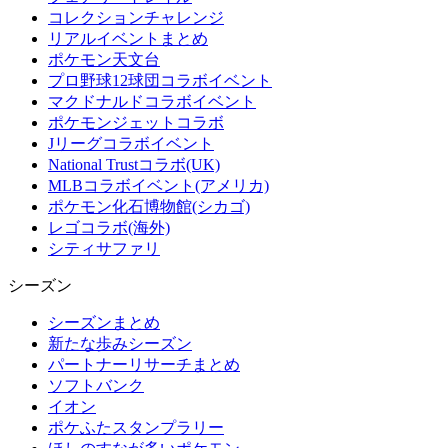
コレクションチャレンジ
リアルイベントまとめ
ポケモン天文台
プロ野球12球団コラボイベント
マクドナルドコラボイベント
ポケモンジェットコラボ
Jリーグコラボイベント
National Trustコラボ(UK)
MLBコラボイベント(アメリカ)
ポケモン化石博物館(シカゴ)
レゴコラボ(海外)
シティサファリ
シーズン
シーズンまとめ
新たな歩みシーズン
パートナーリサーチまとめ
ソフトバンク
イオン
ポケふたスタンプラリー