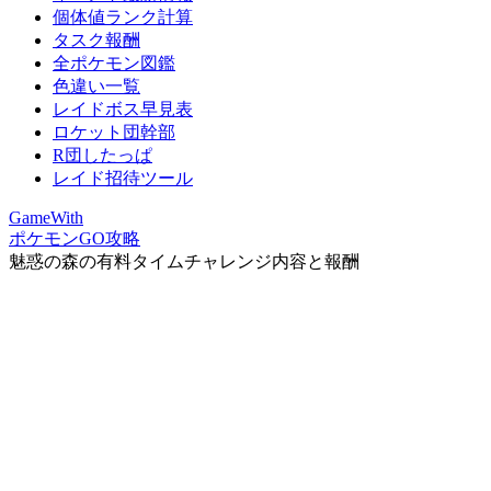
個体値ランク計算
タスク報酬
全ポケモン図鑑
色違い一覧
レイドボス早見表
ロケット団幹部
R団したっぱ
レイド招待ツール
GameWith
ポケモンGO攻略
魅惑の森の有料タイムチャレンジ内容と報酬