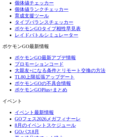
個体値チェッカー
個体値ランクチェッカー
育成支援ツール
タイプバランスチェッカー
ポケモンGOタイプ相性早見表
レイドバトルシミュレーター
ポケモンGO最新情報
ポケモンGO最新アプデ情報
プロモーションコード
大親友+になる条件とリモート交換の方法
TL80上限拡張アップデート
ポケモンGOの不具合情報
ポケモンGOPlus+まとめ
イベント
イベント最新情報
GOフェス2026メガフィナーレ
8月のイベントスケジュール
GOパス8月